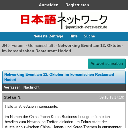
Anmelden
Registrieren
Neueste Beiträge
Hilfe
Suche
JN
>
Forum
>
Gemeinschaft
>
Networking Event am 12. Oktober
im koreanischen Restaurant Hodori
Antwort schreiben
Networking Event am 12. Oktober im koreanischen Restaurant
Hodori
Verfasser
Nachricht
Stefan N.
(09.10.13 17:19)
Hallo an Alle Asien interessierte,
im Namen der China-Japan-Korea Business Lounge möchte ich
herzlich zum Networking Treffen einladen. Im Fokus steht der
Austausch zwischen China-, Japan- und Korea-Themen in entspannter