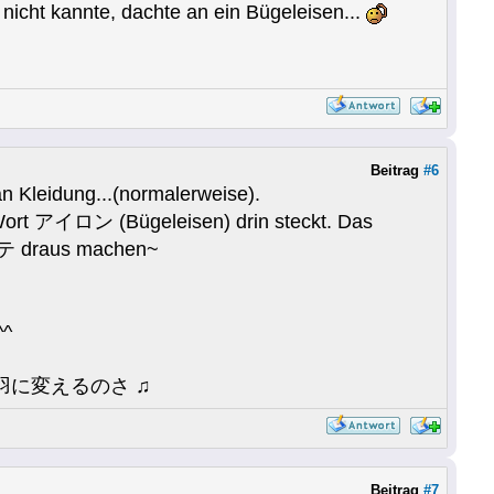
 nicht kannte, dachte an ein Bügeleisen...
Beitrag
#6
an Kleidung...(normalerweise).
 Wort アイロン (Bügeleisen) drin steckt. Das
コテ draus machen~
^^
に変えるのさ ♫
Beitrag
#7