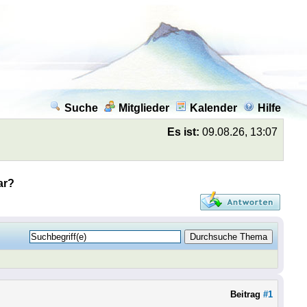
Suche
Mitglieder
Kalender
Hilfe
Es ist:
09.08.26, 13:07
ar?
Beitrag
#1