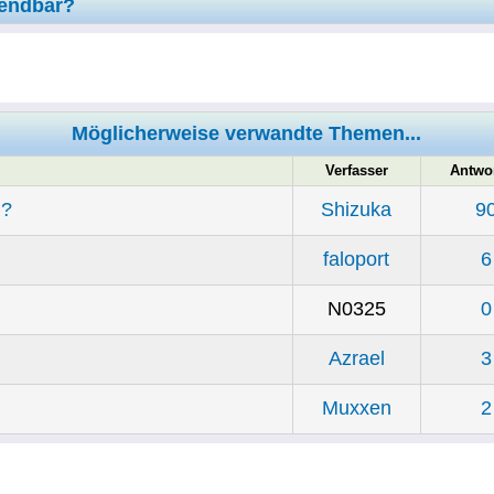
wendbar?
Möglicherweise verwandte Themen...
Verfasser
Antwo
h?
Shizuka
9
faloport
6
N0325
0
Azrael
3
Muxxen
2