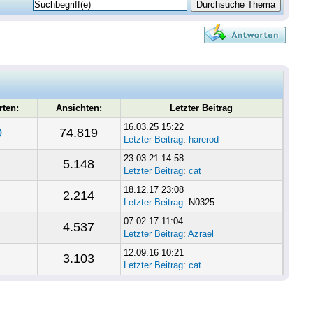
rten:
Ansichten:
Letzter Beitrag
16.03.25 15:22
0
74.819
Letzter Beitrag
:
harerod
23.03.21 14:58
5.148
Letzter Beitrag
:
cat
18.12.17 23:08
2.214
Letzter Beitrag
: N0325
07.02.17 11:04
4.537
Letzter Beitrag
:
Azrael
12.09.16 10:21
3.103
Letzter Beitrag
:
cat