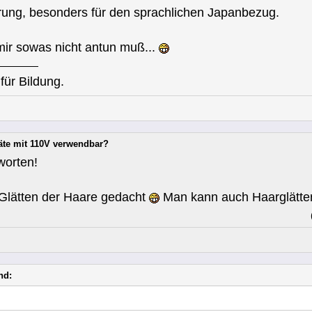
rung, besonders für den sprachlichen Japanbezug.
 mir sowas nicht antun muß...
für Bildung.
äte mit 110V verwendbar?
worten!
m Glätten der Haare gedacht
Man kann auch Haarglätte
nd: