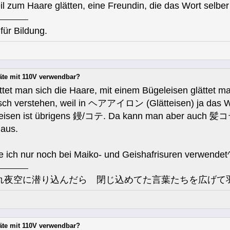
il zum Haare glätten, eine Freundin, die das Wort selber
für Bildung.
äte mit 110V verwendbar?
ättet man sich die Haare, mit einem Bügeleisen glättet m
alsch verstehen, weil in ヘアアイロン (Glätteisen) ja das
eleisen ist übrigens 鏝/コテ. Da kann man aber auch 髪
 aus.
 ich nur noch bei Maiko- und Geishafrisuren verwendet
れ夜空に潜り込んだら 閉じ込めてた言葉たちを広げて羽
äte mit 110V verwendbar?