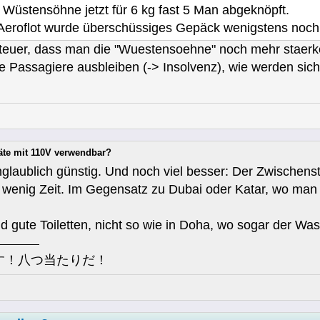
 Wüstensöhne jetzt für 6 kg fast 5 Man abgeknöpft.
eroflot wurde überschüssiges Gepäck wenigstens noch a
teuer, dass man die "Wuestensoehne" noch mehr staerke
e Passagiere ausbleiben (-> Insolvenz), wie werden sich
äte mit 110V verwendbar?
glaublich günstig. Und noch viel besser: Der Zwischensto
r wenig Zeit. Im Gegensatz zu Dubai oder Katar, wo man
d gute Toiletten, nicht so wie in Doha, wo sogar der Wa
す！八つ当たりだ！