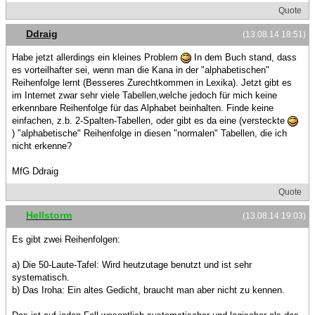
Quote
Ddraig
(13.08.14 18:51)
Habe jetzt allerdings ein kleines Problem
In dem Buch stand, dass
es vorteilhafter sei, wenn man die Kana in der "alphabetischen"
Reihenfolge lernt (Besseres Zurechtkommen in Lexika). Jetzt gibt es
im Internet zwar sehr viele Tabellen,welche jedoch für mich keine
erkennbare Reihenfolge für das Alphabet beinhalten. Finde keine
einfachen, z.b. 2-Spalten-Tabellen, oder gibt es da eine (versteckte
) "alphabetische" Reihenfolge in diesen "normalen" Tabellen, die ich
nicht erkenne?
MfG Ddraig
Quote
Hellstorm
(13.08.14 19:03)
Es gibt zwei Reihenfolgen:
a) Die 50-Laute-Tafel: Wird heutzutage benutzt und ist sehr
systematisch.
b) Das Iroha: Ein altes Gedicht, braucht man aber nicht zu kennen.