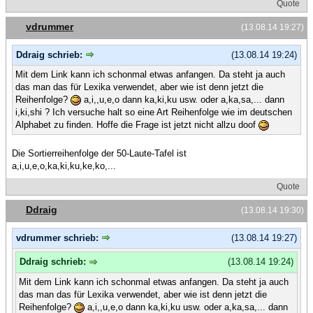
Quote
vdrummer
(13.08.14 19:27)
Ddraig schrieb:
(13.08.14 19:24)
Mit dem Link kann ich schonmal etwas anfangen. Da steht ja auch
das man das für Lexika verwendet, aber wie ist denn jetzt die
Reihenfolge?
a,i,,u,e,o dann ka,ki,ku usw. oder a,ka,sa,... dann
i,ki,shi ? Ich versuche halt so eine Art Reihenfolge wie im deutschen
Alphabet zu finden. Hoffe die Frage ist jetzt nicht allzu doof
Die Sortierreihenfolge der 50-Laute-Tafel ist
a,i,u,e,o,ka,ki,ku,ke,ko,...
Quote
Ddraig
(13.08.14 19:30)
vdrummer schrieb:
(13.08.14 19:27)
Ddraig schrieb:
(13.08.14 19:24)
Mit dem Link kann ich schonmal etwas anfangen. Da steht ja auch
das man das für Lexika verwendet, aber wie ist denn jetzt die
Reihenfolge?
a,i,,u,e,o dann ka,ki,ku usw. oder a,ka,sa,... dann