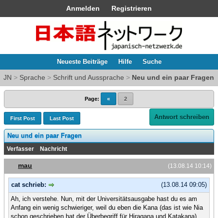
Anmelden
Registrieren
Neueste Beiträge
Hilfe
Suche
JN
>
Sprache
>
Schrift und Aussprache
>
Neu und ein paar Fragen
Page:
«
2
Antwort schreiben
First Post
Last Post
Neu und ein paar Fragen
Verfasser
Nachricht
mau
(13.08.14 10:14)
cat schrieb:
(13.08.14 09:05)
Ah, ich verstehe. Nun, mit der Universitätsausgabe hast du es am
Anfang ein wenig schwieriger, weil du eben die Kana (das ist wie Nia
schon geschrieben hat der Überbegriff für Hiragana und Katakana)