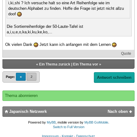
i,ki,shi ? Ich versuche halt so eine Art Reihenfolge wie im
deutschen Alphabet zu finden. Hoffe die Frage ist jetzt nicht allzu
doof
Die Sortierreihenfolge der 50-Laute-Tafel ist
a,i,u,e,o,ka,ki,ku,ke,ko,...
Ok vielen Dank
Jetzt kann ich anfangen mit dem Lernen
Quote
«
Ein Thema zurück
|
Ein Thema vor
»
Page:
«
2
Antwort schreiben
Thema abonnieren
Japanisch Netzwerk
Nach oben
Powered by
MyBB
, mobile version by
MyBB GoMobile
.
Switch to Full Version
Impressum - Kontakt - Datenschutz