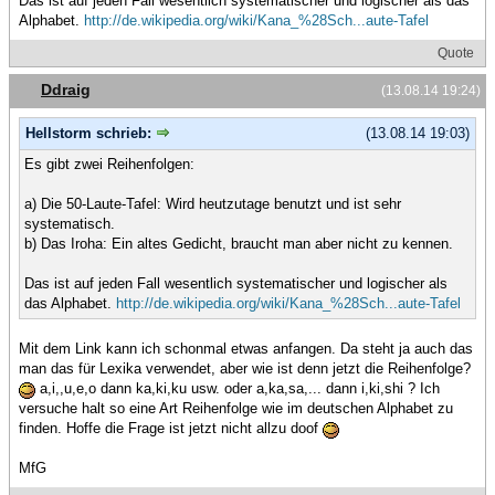
Das ist auf jeden Fall wesentlich systematischer und logischer als das
Alphabet.
http://de.wikipedia.org/wiki/Kana_%28Sch...aute-Tafel
Quote
Ddraig
(13.08.14 19:24)
Hellstorm schrieb:
(13.08.14 19:03)
Es gibt zwei Reihenfolgen:
a) Die 50-Laute-Tafel: Wird heutzutage benutzt und ist sehr
systematisch.
b) Das Iroha: Ein altes Gedicht, braucht man aber nicht zu kennen.
Das ist auf jeden Fall wesentlich systematischer und logischer als
das Alphabet.
http://de.wikipedia.org/wiki/Kana_%28Sch...aute-Tafel
Mit dem Link kann ich schonmal etwas anfangen. Da steht ja auch das
man das für Lexika verwendet, aber wie ist denn jetzt die Reihenfolge?
a,i,,u,e,o dann ka,ki,ku usw. oder a,ka,sa,... dann i,ki,shi ? Ich
versuche halt so eine Art Reihenfolge wie im deutschen Alphabet zu
finden. Hoffe die Frage ist jetzt nicht allzu doof
MfG