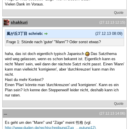
Vielen Dank im Voraus.
Quote
shakkuri
(27.12.13 12:15)
嵐が丘3丁目 schrieb:
(27.12.13 08:09)
Frage 1: Stünde nach 'guter' "Mann"? Oder sonst etwas?
haha, das ist doch eigentlich typisch Japanisch
Das Satzthema
wird weg gelassen, wenn es schon bekannt ist. Eigentlich kann es
nicht 'Mann' sein, weil dann der nächste Satzt nicht passt. Einen 'Mann'
kann man vielleicht 'korrigieren', aber 'durchkreuzen' kann man ihn
nicht.
Hast du mehr Kontext?
Einen 'Plan' könnte man 'durchkreuzen' und 'korrigieren'. Kann es ein
Plan sein? Ich kenne den Steppenwolf leider nicht, deshalb kann ich
nur raten.
Quote
...
(27.12.13 14:06)
Es geht um den "Mann" und "Züge" meint 性格 (vgl.
http://www.duden.de/rechtschreibung/Zug_...eutung12).