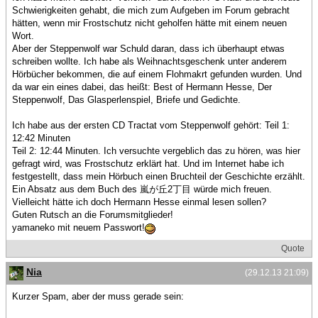
Schwierigkeiten gehabt, die mich zum Aufgeben im Forum gebracht
hätten, wenn mir Frostschutz nicht geholfen hätte mit einem neuen
Wort.
Aber der Steppenwolf war Schuld daran, dass ich überhaupt etwas
schreiben wollte. Ich habe als Weihnachtsgeschenk unter anderem
Hörbücher bekommen, die auf einem Flohmakrt gefunden wurden. Und
da war ein eines dabei, das heißt: Best of Hermann Hesse, Der
Steppenwolf, Das Glasperlenspiel, Briefe und Gedichte.
Ich habe aus der ersten CD Tractat vom Steppenwolf gehört: Teil 1:
12:42 Minuten
Teil 2: 12:44 Minuten. Ich versuchte vergeblich das zu hören, was hier
gefragt wird, was Frostschutz erklärt hat. Und im Internet habe ich
festgestellt, dass mein Hörbuch einen Bruchteil der Geschichte erzählt.
Ein Absatz aus dem Buch des 嵐が丘2丁目 würde mich freuen.
Vielleicht hätte ich doch Hermann Hesse einmal lesen sollen?
Guten Rutsch an die Forumsmitglieder!
yamaneko mit neuem Passwort!
Quote
Nia
(29.12.13 21:09)
Kurzer Spam, aber der muss gerade sein: