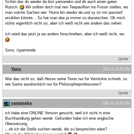
Schön das du wieder da bist yamaneko und dir auch einen guten
Rutsch.
Wir sollten doch mal nen Teepavillion ins Forum stellen, wo
man solche Sachen wie: 'Hurra bin wieder da und xy ist mir passiert'
erzählen könnte... So hat man das ja immer so dazwischen. Ok mich
störts eigentlich nicht so, aber ich weiß nicht wie andere das sehen.
Ich würd das jetzt ja wo anders hinschreiben, aber ich weiß nicht, wo.
Sorry. /spamende
Quote
Yano
(29.12.13 22:05)
War das nicht so, daß Hesse seine Texte nur für Verrückte schrieb, so
wie Sartre ausdrücklich nur für Philosophieprofessoren?
Quote
yamaneko
(30.12.13 02:15)
ich habe eine ONLINE Version gesucht, weil ich nicht in eine
Buchhandlung gehen werde. Gefunden habe ich eine englische
Übersetzung,
-, ob ich die Stelle suchen werde, die zu besprechen wäre?