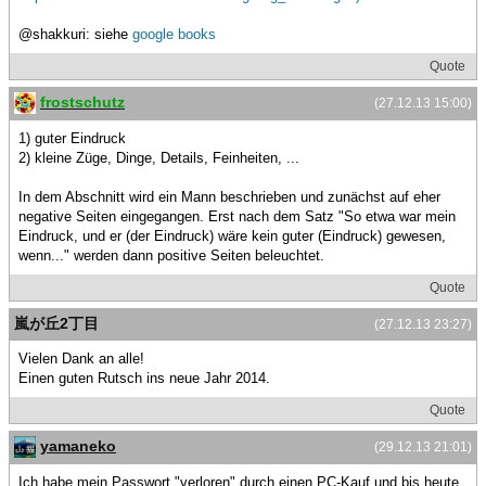
@shakkuri: siehe
google books
Quote
frostschutz
(27.12.13 15:00)
1) guter Eindruck
2) kleine Züge, Dinge, Details, Feinheiten, ...
In dem Abschnitt wird ein Mann beschrieben und zunächst auf eher
negative Seiten eingegangen. Erst nach dem Satz "So etwa war mein
Eindruck, und er (der Eindruck) wäre kein guter (Eindruck) gewesen,
wenn..." werden dann positive Seiten beleuchtet.
Quote
嵐が丘2丁目
(27.12.13 23:27)
Vielen Dank an alle!
Einen guten Rutsch ins neue Jahr 2014.
Quote
yamaneko
(29.12.13 21:01)
Ich habe mein Passwort "verloren" durch einen PC-Kauf und bis heute