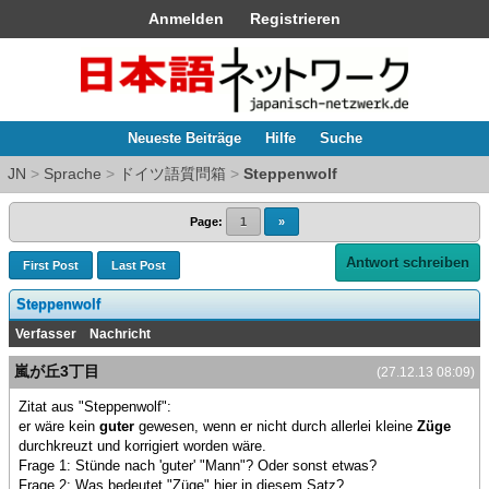
Anmelden
Registrieren
Neueste Beiträge
Hilfe
Suche
JN
>
Sprache
>
ドイツ語質問箱
>
Steppenwolf
Page:
1
»
Antwort schreiben
First Post
Last Post
Steppenwolf
Verfasser
Nachricht
嵐が丘3丁目
(27.12.13 08:09)
Zitat aus "Steppenwolf":
er wäre kein
guter
gewesen, wenn er nicht durch allerlei kleine
Züge
durchkreuzt und korrigiert worden wäre.
Frage 1: Stünde nach 'guter' "Mann"? Oder sonst etwas?
Frage 2: Was bedeutet "Züge" hier in diesem Satz?