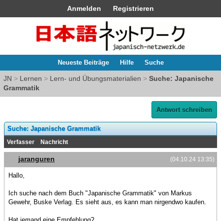
Anmelden
Registrieren
Neueste Beiträge
Hilfe
Suche
JN
>
Lernen
>
Lern- und Übungsmaterialien
>
Suche: Japanische
Grammatik
Antwort schreiben
Suche: Japanische Grammatik
Verfasser
Nachricht
jaranguren
(04.10.24 13:35)
Hallo,
Ich suche nach dem Buch "Japanische Grammatik" von Markus
Gewehr, Buske Verlag. Es sieht aus, es kann man nirgendwo kaufen.
Hat jemand eine Empfehlung?