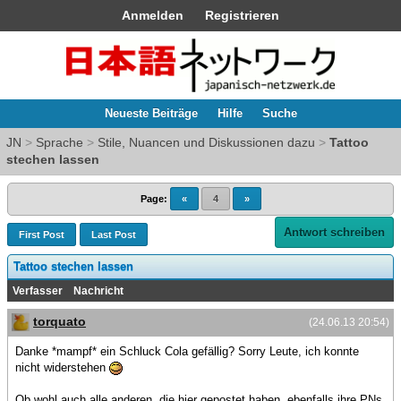
Anmelden
Registrieren
Neueste Beiträge
Hilfe
Suche
JN
>
Sprache
>
Stile, Nuancen und Diskussionen dazu
>
Tattoo
stechen lassen
Page:
«
4
»
Antwort schreiben
First Post
Last Post
Tattoo stechen lassen
Verfasser
Nachricht
torquato
(24.06.13 20:54)
Danke *mampf* ein Schluck Cola gefällig? Sorry Leute, ich konnte
nicht widerstehen
Ob wohl auch alle anderen, die hier gepostet haben, ebenfalls ihre PNs