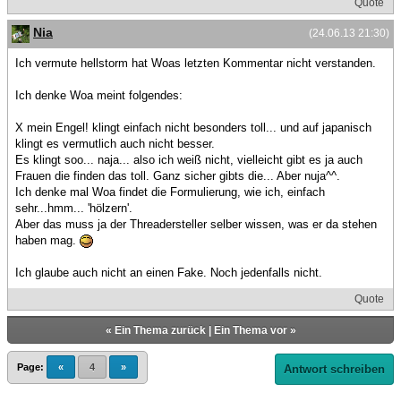
Quote
Nia
(24.06.13 21:30)
Ich vermute hellstorm hat Woas letzten Kommentar nicht verstanden.
Ich denke Woa meint folgendes:
X mein Engel! klingt einfach nicht besonders toll... und auf japanisch
klingt es vermutlich auch nicht besser.
Es klingt soo... naja... also ich weiß nicht, vielleicht gibt es ja auch
Frauen die finden das toll. Ganz sicher gibts die... Aber nuja^^.
Ich denke mal Woa findet die Formulierung, wie ich, einfach
sehr...hmm... 'hölzern'.
Aber das muss ja der Threadersteller selber wissen, was er da stehen
haben mag.
Ich glaube auch nicht an einen Fake. Noch jedenfalls nicht.
Quote
«
Ein Thema zurück
|
Ein Thema vor
»
Page:
«
4
»
Antwort schreiben