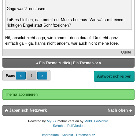
Gaga was? :confused:
Laß es bleiben, da kommt nur Murks bei raus. Wie wärs mit einem
richtigen Engel statt Schriftzeichen?
Nö, absolut nicht gaga, wie kommst denn darauf. Da steht ganz
einfach ga + ga, kanns nicht ändern, war auch nicht meine Idee.
Quote
«
Ein Thema zurück
|
Ein Thema vor
»
Page:
«
6
»
Antwort schreiben
Thema abonnieren
Japanisch Netzwerk
Nach oben
Powered by
MyBB
, mobile version by
MyBB GoMobile
.
Switch to Full Version
Impressum - Kontakt - Datenschutz