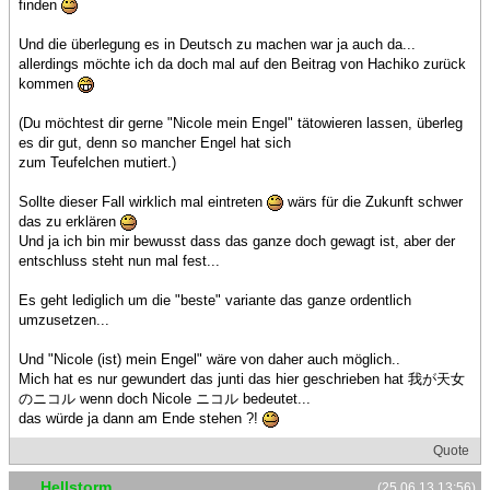
finden
Und die überlegung es in Deutsch zu machen war ja auch da...
allerdings möchte ich da doch mal auf den Beitrag von Hachiko zurück
kommen
(Du möchtest dir gerne "Nicole mein Engel" tätowieren lassen, überleg
es dir gut, denn so mancher Engel hat sich
zum Teufelchen mutiert.)
Sollte dieser Fall wirklich mal eintreten
wärs für die Zukunft schwer
das zu erklären
Und ja ich bin mir bewusst dass das ganze doch gewagt ist, aber der
entschluss steht nun mal fest...
Es geht lediglich um die "beste" variante das ganze ordentlich
umzusetzen...
Und "Nicole (ist) mein Engel" wäre von daher auch möglich..
Mich hat es nur gewundert das junti das hier geschrieben hat 我が天女
のニコル wenn doch Nicole ニコル bedeutet...
das würde ja dann am Ende stehen ?!
Quote
Hellstorm
(25.06.13 13:56)