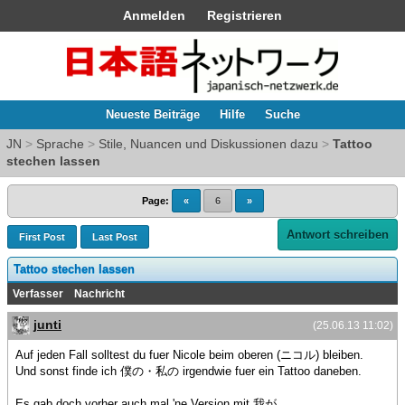
Anmelden
Registrieren
Neueste Beiträge
Hilfe
Suche
JN
>
Sprache
>
Stile, Nuancen und Diskussionen dazu
>
Tattoo
stechen lassen
Page:
«
6
»
Antwort schreiben
First Post
Last Post
Tattoo stechen lassen
Verfasser
Nachricht
junti
(25.06.13 11:02)
Auf jeden Fall solltest du fuer Nicole beim oberen (ニコル) bleiben.
Und sonst finde ich 僕の・私の irgendwie fuer ein Tattoo daneben.
Es gab doch vorher auch mal 'ne Version mit 我が.