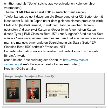
emittiert und als "Serie" solche aus verschiedenen Kalenderjahren
verstanden.)
Thema:
"EMI Classics Best 150"
(= Aufschrift auf einigen
Telefonkarten, es geht dabei um die Bewerbung einer CD-Serie, die mit
klassischer Musik in Japan unter dem gleichen Namen produziert wird).
FRAGEN: [b]Weiß jemand, in welchem Jahr (in welchen Jahren)
gelangten a) diese zwei Karten und/oder b) im Allgemeinen Karten
dieses Typs ("EMI Classics Best 150") zur Ausgabe? Sind sie als Satz
oder als Serie unter einem ganz bestimmten Titel erschienen oder kann
man sie mangels einer anderen Bezeichnung als Satz / Serie "EMI
Classics Best 150" betiteln? Emission: NTT.
Für jede Information wäre ich dankbar und bedanke mich schon jetzt
für die Antwort.
(Ausführliche Beschreibung der Karten in:
http://www.mahler-
sammlung.at
----> Kategorie Telefonkarten ----> unten.)
Herzlich Grüße an alle.
Angehängte Datei(en)
Thumbnail(s)