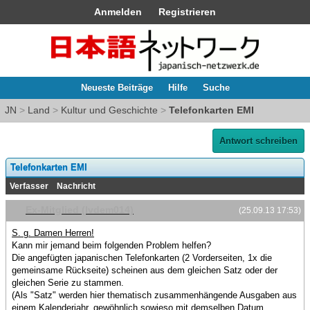
Anmelden
Registrieren
Neueste Beiträge
Hilfe
Suche
JN
>
Land
>
Kultur und Geschichte
>
Telefonkarten EMI
Antwort schreiben
Telefonkarten EMI
Verfasser
Nachricht
Ex-Mitglied (lvdem014)
(25.09.13 17:53)
S. g. Damen Herren!
Kann mir jemand beim folgenden Problem helfen?
Die angefügten japanischen Telefonkarten (2 Vorderseiten, 1x die
gemeinsame Rückseite) scheinen aus dem gleichen Satz oder der
gleichen Serie zu stammen.
(Als "Satz" werden hier thematisch zusammenhängende Ausgaben aus
einem Kalenderjahr, gewöhnlich sowieso mit demselben Datum