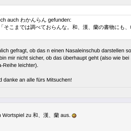
be ich auch わかんらん gefunden:
ki.utf8.txt:「そこまでは調べておらんな。和、漢、蘭
hlich gefragt, ob das n einen Nasaleinschub darstellen sol
bin mir nicht sicher, ob das überhaupt geht (also wie bei 
-Reihe leichter).
d danke an alle fürs Mitsuchen!
 ein Wortspiel zu 和、漢、蘭 aus.