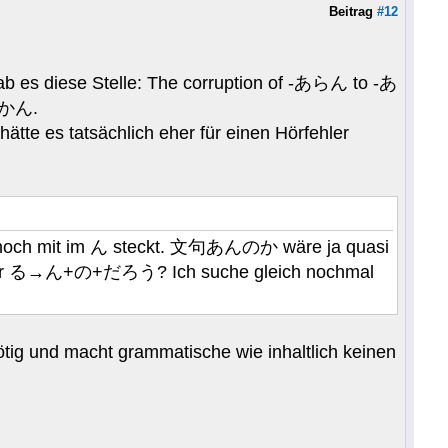
Beitrag
#12
gab es diese Stelle: The corruption of -あらん to -あ
 分かん.
tte es tatsächlich eher für einen Hörfehler
 の noch mit im ん steckt. 文句あんのか wäre ja quasi
iel für る→ん+の+だろう? Ich suche gleich nochmal
nnötig und macht grammatische wie inhaltlich keinen