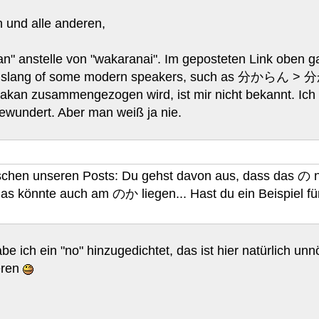
 und alle anderen,
kan" anstelle von "wakaranai". Im geposteten Link oben 
he slang of some modern speakers, such as 分からん >
kan zusammengezogen wird, ist mir nicht bekannt. Ich hä
ewundert. Aber man weiß ja nie.
ischen unseren Posts: Du gehst davon aus, dass das
 das könnte auch am のか liegen... Hast du ein Beisp
abe ich ein "no" hinzugedichtet, das ist hier natürlich u
eren