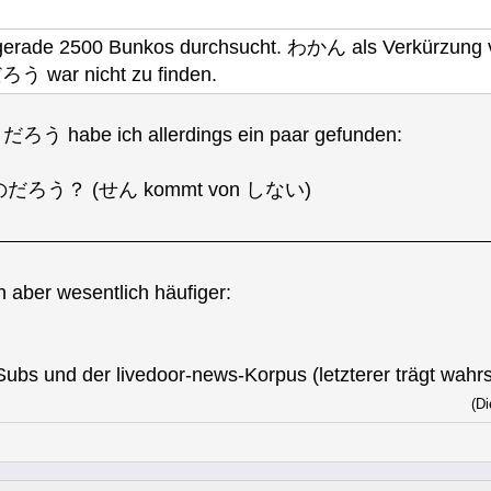
 gerade 2500 Bunkos durchsucht. わかん als Verkürzun
う war nicht zu finden.
う habe ich allerdings ein paar gefunden:
う？ (せん kommt von しない)
er wesentlich häufiger:
ubs und der livedoor-news-Korpus (letzterer trägt wahrs
(Di