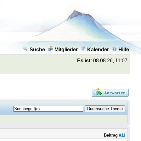
Suche
Mitglieder
Kalender
Hilfe
Es ist:
08.08.26, 11:07
Beitrag
#11