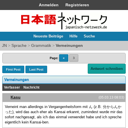
Anmelden
Registrieren
Neueste Beiträge
Hilfe
Suche
JN
>
Sprache
>
Grammatik
>
Verneinungen
Page:
«
3
Antwort schreiben
First Post
Last Post
Verneinungen
Verfasser
Nachricht
Kasu
(05.03.13 08:03)
Verneint man allerdings in Vergangenheitsform mit ん (z.B. 分からんか
った), wird das auch eher als Kansai erkannt, zumindest wurde mir das
sofort nachgesagt, als ich das einmal verwendet habe und ich spreche
eigentlich kein Kansai-ben.