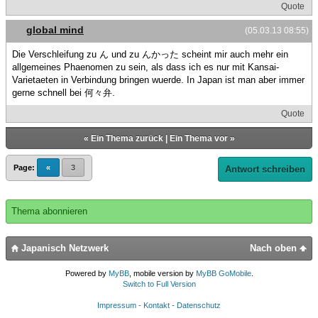
Quote
global mind
(05.03.13 08:55)
Die Verschleifung zu ん und zu んかった scheint mir auch mehr ein
allgemeines Phaenomen zu sein, als dass ich es nur mit Kansai-
Varietaeten in Verbindung bringen wuerde. In Japan ist man aber immer
gerne schnell bei 何々弁.
Quote
«
Ein Thema zurück
|
Ein Thema vor
»
Page:
«
3
Antwort schreiben
Thema abonnieren
Japanisch Netzwerk
Nach oben
Powered by
MyBB
, mobile version by
MyBB GoMobile
.
Switch to Full Version
Impressum - Kontakt - Datenschutz