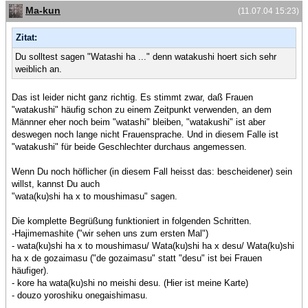
Ma-kun
(11.07.04 15:23)
Zitat:
Du solltest sagen "Watashi ha ..." denn watakushi hoert sich sehr
weiblich an.
Das ist leider nicht ganz richtig. Es stimmt zwar, daß Frauen
"watakushi" häufig schon zu einem Zeitpunkt verwenden, an dem
Männner eher noch beim "watashi" bleiben, "watakushi" ist aber
deswegen noch lange nicht Frauensprache. Und in diesem Falle ist
"watakushi" für beide Geschlechter durchaus angemessen.
Wenn Du noch höflicher (in diesem Fall heisst das: bescheidener) sein
willst, kannst Du auch
"wata(ku)shi ha x to moushimasu" sagen.
Die komplette Begrüßung funktioniert in folgenden Schritten.
-Hajimemashite ("wir sehen uns zum ersten Mal")
- wata(ku)shi ha x to moushimasu/ Wata(ku)shi ha x desu/ Wata(ku)shi
ha x de gozaimasu ("de gozaimasu" statt "desu" ist bei Frauen
häufiger).
- kore ha wata(ku)shi no meishi desu. (Hier ist meine Karte)
- douzo yoroshiku onegaishimasu.