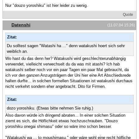
Nur "douzo yoroshiku" ist hier leider zu wenig.
Quote
Datenshi
(11.07.04 15:26)
Zitat:
Du solltest sagen "Watashi ha ..." denn watakushi hoert sich sehr
weiblich an.
Wo hast du das denn her? Watakushi wird geschlechterunabhängig
verwendet, vielleicht verwechselt du da was mit atashi? Ich hab
watakushi selber noch vor ein paar Tagen ein paar Mal gebraucht, da
ich vor den ganzen Anzugsträgern der Uni hier eine Art Abschiedsrede
halten durfte... in solchen formellen Situationen ist watakushi durchaus
nicht verkehrt sondern eher angebracht. Dito für Firmen.
Zitat:
dozo yoroshiku. (Etwas bitte nehmen Sie ruhig.)
Also davon würde ich dringend abraten... In einer solchen Situation
ziemt es sich, die Höflichkeit etwas hochzuschrauben. "Douzo
yoroshiku onegai shimasu" oder so wäre imo schon besser.
"Watakushi wa ... to moushimasu." oder wäre wohl eine recht höfliche