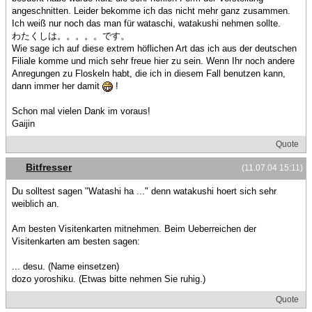
angeschnitten. Leider bekomme ich das nicht mehr ganz zusammen.
Ich weiß nur noch das man für wataschi, watakushi nehmen sollte.
わたくしは。。。。。です。
Wie sage ich auf diese extrem höflichen Art das ich aus der deutschen
Filiale komme und mich sehr freue hier zu sein. Wenn Ihr noch andere
Anregungen zu Floskeln habt, die ich in diesem Fall benutzen kann,
dann immer her damit
!
Schon mal vielen Dank im voraus!
Gaijin
Quote
Bitfresser
(11.07.04 15:11)
Du solltest sagen "Watashi ha ..." denn watakushi hoert sich sehr
weiblich an.
Am besten Visitenkarten mitnehmen. Beim Ueberreichen der
Visitenkarten am besten sagen:
... desu. (Name einsetzen)
dozo yoroshiku. (Etwas bitte nehmen Sie ruhig.)
Quote