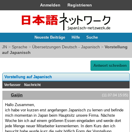
Anmelden
Registrieren
Neueste Beiträge
Hilfe
Suche
JN
>
Sprache
>
Übersetzungen Deutsch - Japanisch
>
Vorstellung
auf Japanisch
Antwort schreiben
Vorstellung auf Japanisch
Verfasser
Nachricht
Gaijin
(11.07.04 15:05)
Hallo Zusammen,
ich habe vor kurzen erst angefangen Japanisch zu lernen und befinde
mich momentan in Japan beim Hauptsitz unsere Firma. Nächste
Woche bin ich auf einem größeren Essen eingeladen und werde dort
jede Menge neuer Mitarbeiter kennenlernen. In dem Kurs den ich
besucht habe wurde kurz die sehr höflich Form der Vorstellung