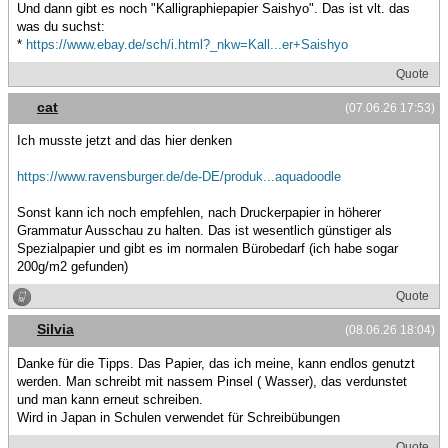
Und dann gibt es noch "Kalligraphiepapier Saishyo". Das ist vlt. das
was du suchst:
*
https://www.ebay.de/sch/i.html?_nkw=Kall...er+Saishyo
Quote
cat
(07.06.26 17:53)
Ich musste jetzt and das hier denken
https://www.ravensburger.de/de-DE/produk...aquadoodle
Sonst kann ich noch empfehlen, nach Druckerpapier in höherer
Grammatur Ausschau zu halten. Das ist wesentlich günstiger als
Spezialpapier und gibt es im normalen Bürobedarf (ich habe sogar
200g/m2 gefunden)
Quote
Silvia
(08.06.26 18:04)
Danke für die Tipps. Das Papier, das ich meine, kann endlos genutzt
werden. Man schreibt mit nassem Pinsel ( Wasser), das verdunstet
und man kann erneut schreiben.
Wird in Japan in Schulen verwendet für Schreibübungen
Quote