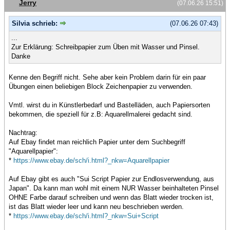
Jerry
(07.06.26 15:51)
Silvia schrieb:
(07.06.26 07:43)
...
Zur Erklärung: Schreibpapier zum Üben mit Wasser und Pinsel.
Danke
Kenne den Begriff nicht. Sehe aber kein Problem darin für ein paar
Übungen einen beliebigen Block Zeichenpapier zu verwenden.
Vmtl. wirst du in Künstlerbedarf und Bastelläden, auch Papiersorten
bekommen, die speziell für z.B: Aquarellmalerei gedacht sind.
Nachtrag:
Auf Ebay findet man reichlich Papier unter dem Suchbegriff
"Aquarellpapier":
*
https://www.ebay.de/sch/i.html?_nkw=Aquarellpapier
Auf Ebay gibt es auch "Sui Script Papier zur Endlosverwendung, aus
Japan". Da kann man wohl mit einem NUR Wasser beinhalteten Pinsel
OHNE Farbe darauf schreiben und wenn das Blatt wieder trocken ist,
ist das Blatt wieder leer und kann neu beschrieben werden.
*
https://www.ebay.de/sch/i.html?_nkw=Sui+Script