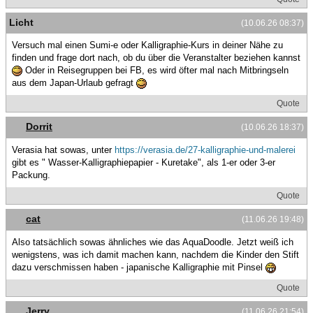
Licht
(10.06.26 08:37)
Versuch mal einen Sumi-e oder Kalligraphie-Kurs in deiner Nähe zu
finden und frage dort nach, ob du über die Veranstalter beziehen kannst
Oder in Reisegruppen bei FB, es wird öfter mal nach Mitbringseln
aus dem Japan-Urlaub gefragt
Quote
Dorrit
(10.06.26 18:37)
Verasia hat sowas, unter
https://verasia.de/27-kalligraphie-und-malerei
gibt es " Wasser-Kalligraphiepapier - Kuretake", als 1-er oder 3-er
Packung.
Quote
cat
(11.06.26 19:48)
Also tatsächlich sowas ähnliches wie das AquaDoodle. Jetzt weiß ich
wenigstens, was ich damit machen kann, nachdem die Kinder den Stift
dazu verschmissen haben - japanische Kalligraphie mit Pinsel
Quote
Jerry
(11.06.26 21:54)