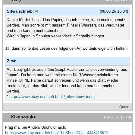
Silvia schrieb:
(08.06.26 18:04)
Danke für die Tipps. Das Papier, das ich meine, kann endlos genutzt
werden. Man schreibt mit nassem Pinsel ( Wasser), das verdunstet
und man kann erneut schreiben.
Wird in Japan in Schulen verwendet für Schreibübungen
Ja, dann sollte das Lesen des folgenden Antwortteils eigentlich helfen:
Zitat:
Auf Ebay gibt es auch "Sui Script Papier zur Endlosverwendung, aus
Japan". Da kann man wohl mit einem NUR Wasser beinhalteten
Pinsel OHNE Farbe darauf schreiben und wenn das Blatt wieder
trocken ist, ist das Blatt wieder leer und kann neu beschrieben
werden.
*
https://www.ebay.de/sch/i.html?_nkw=Sui+Script
Quote
Kikunosuke
(14.06.26 16:28)
Frag mal bei Anders Uschold nach:
https://www.etsy.com/de/shop/TheShodoCha...4446418571