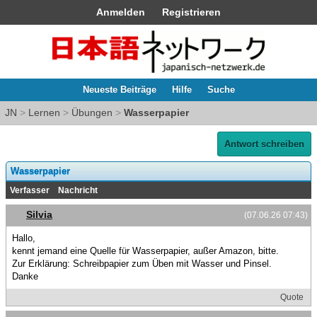
Anmelden
Registrieren
Neueste Beiträge
Hilfe
Suche
JN
>
Lernen
>
Übungen
>
Wasserpapier
Antwort schreiben
Wasserpapier
Verfasser
Nachricht
Silvia
(07.06.26 07:43)
Hallo,
kennt jemand eine Quelle für Wasserpapier, außer Amazon, bitte.
Zur Erklärung: Schreibpapier zum Üben mit Wasser und Pinsel.
Danke
Quote