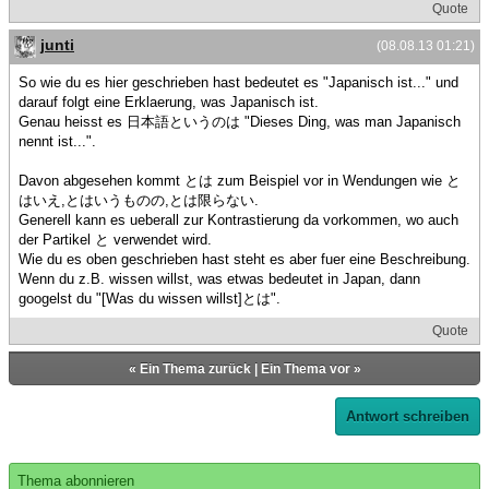
Quote
junti
(08.08.13 01:21)
So wie du es hier geschrieben hast bedeutet es "Japanisch ist..." und
darauf folgt eine Erklaerung, was Japanisch ist.
Genau heisst es 日本語というのは "Dieses Ding, was man Japanisch
nennt ist...".
Davon abgesehen kommt とは zum Beispiel vor in Wendungen wie と
はいえ,とはいうものの,とは限らない.
Generell kann es ueberall zur Kontrastierung da vorkommen, wo auch
der Partikel と verwendet wird.
Wie du es oben geschrieben hast steht es aber fuer eine Beschreibung.
Wenn du z.B. wissen willst, was etwas bedeutet in Japan, dann
googelst du "[Was du wissen willst]とは".
Quote
«
Ein Thema zurück
|
Ein Thema vor
»
Antwort schreiben
Thema abonnieren