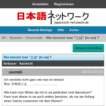
Anmelden
Registrieren
Neueste Beiträge
Hilfe
Suche
JN
>
Sprache
>
Grammatik
>
Wie benutzt man "とは" (to wa) ?
Antwort schreiben
Wie benutzt man "とは" (to wa) ?
Verfasser
Nachricht
uzumaki
(08.08.13 01:15)
Ich verstehe nicht ganz wie man es benutzt.
Bsp: 日本語とは、.............................
Wie kann man Wörter die mit to wa partikuliert sind übersetzen?
Kann man dieses to wa auch anders benutzen, als nur am Anfang
eines Satzes zusammen mit dem Nomen?