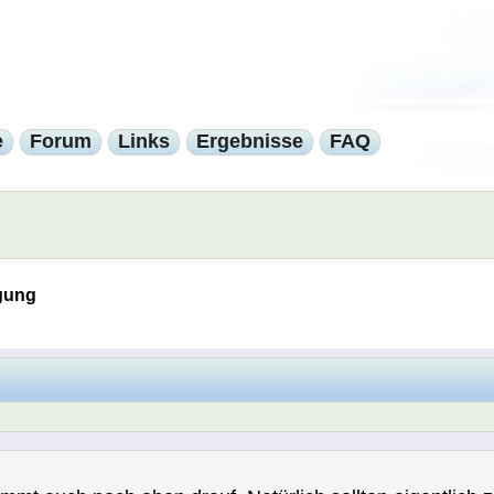
e
Forum
Links
Ergebnisse
FAQ
gung