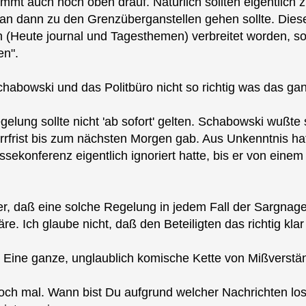
mmt auch noch oben drauf. Natürlich sollten eigentlich z
man dann zu den Grenzüberganstellen gehen sollte. Die
 (Heute journal und Tagesthemen) verbreitet worden, so
en".
chabowski und das Politbüro nicht so richtig was das g
elung sollte nicht 'ab sofort' gelten. Schabowski wußte 
rrfrist bis zum nächsten Morgen gab. Aus Unkenntnis hat 
ssekonferenz eigentlich ignoriert hatte, bis er von eine
her, daß eine solche Regelung in jedem Fall der Sargna
. Ich glaube nicht, daß den Beteiligten das richtig klar
i: Eine ganze, unglaublich komische Kette von Mißverstä
 doch mal. Wann bist Du aufgrund welcher Nachrichten l