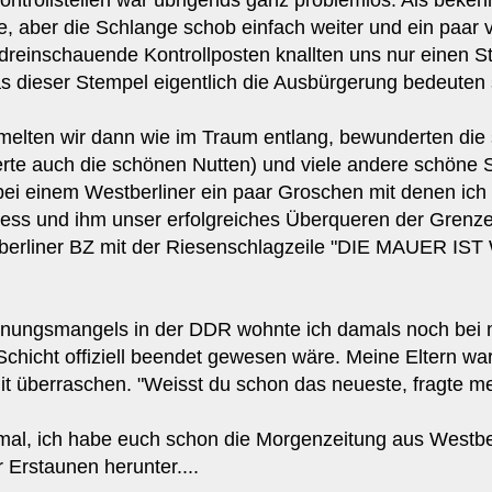
, aber die Schlange schob einfach weiter und ein paar vö
reinschauende Kontrollposten knallten uns nur einen St
as dieser Stempel eigentlich die Ausbürgerung bedeuten s
ten wir dann wie im Traum entlang, bewunderten die 
rte auch die schönen Nutten) und viele andere schöne
r bei einem Westberliner ein paar Groschen mit denen ic
iess und ihm unser erfolgreiches Überqueren der Grenze 
erliner BZ mit der Riesenschlagzeile "DIE MAUER IST 
ngsmangels in der DDR wohnte ich damals noch bei me
hicht offiziell beendet gewesen wäre. Meine Eltern wa
t überraschen. "Weisst du schon das neueste, fragte mei
 mal, ich habe euch schon die Morgenzeitung aus Westber
 Erstaunen herunter....