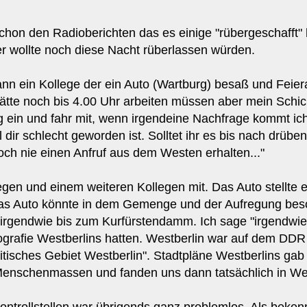
chon den Radioberichten das es einige "rübergeschafft" h
r wollte noch diese Nacht rüberlassen würden.
n ein Kollege der ein Auto (Wartburg) besaß und Feierabe
ätte noch bis 4.00 Uhr arbeiten müssen aber mein Schich
eig ein und fahr mit, wenn irgendeine Nachfrage kommt i
dir schlecht geworden ist. Solltet ihr es bis nach drüben
och nie einen Anfruf aus dem Westen erhalten..."
legen und einem weiteren Kollegen mit. Das Auto stellte 
das Auto könnte in dem Gemenge und der Aufregung bes
 irgendwie bis zum Kurfürstendamm. Ich sage "irgendwie
ografie Westberlins hatten. Westberlin war auf dem DDR S
itisches Gebiet Westberlin". Stadtpläne Westberlins gab 
 Menschenmassen und fanden uns dann tatsächlich in We
ntrollstellen war übrigends ganz problemlos. Als bekenn