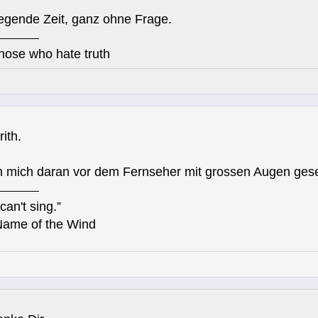
egende Zeit, ganz ohne Frage.
those who hate truth
ith.
h mich daran vor dem Fernseher mit grossen Augen geses
can't sing.”
Name of the Wind