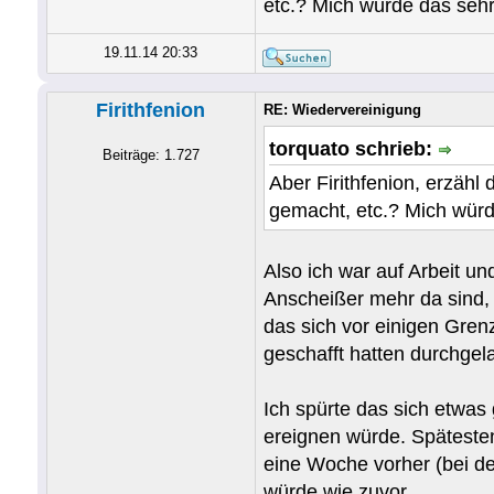
etc.? Mich würde das sehr
19.11.14 20:33
Firithfenion
RE: Wiedervereinigung
torquato schrieb:
Beiträge: 1.727
Aber Firithfenion, erzäh
gemacht, etc.? Mich würd
Also ich war auf Arbeit u
Anscheißer mehr da sind, 
das sich vor einigen Gre
geschafft hatten durchgel
Ich spürte das sich etwas
ereignen würde. Späteste
eine Woche vorher (bei de
würde wie zuvor.