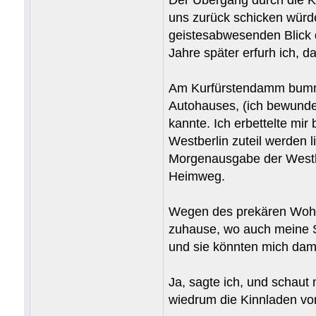
uns zurück schicken würde
geistesabwesenden Blick d
Jahre später erfurh ich, d
Am Kurfürstendamm bummel
Autohauses, (ich bewunde
kannte. Ich erbettelte mi
Westberlin zuteil werden l
Morgenausgabe der Westb
Heimweg.
Wegen des prekären Wohnu
zuhause, wo auch meine Sc
und sie könnten mich dami
Ja, sagte ich, und schaut
wiedrum die Kinnladen vor