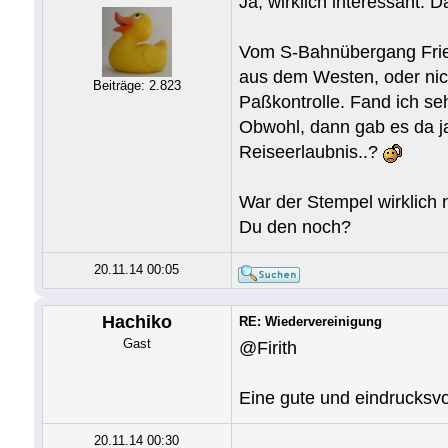
Ja, wirklich interessant. D
Vom S-Bahnübergang Fried
aus dem Westen, oder nich
Beiträge: 2.823
Paßkontrolle. Fand ich seh
Obwohl, dann gab es da ja
Reiseerlaubnis..?
War der Stempel wirklich
Du den noch?
20.11.14 00:05
Hachiko
RE: Wiedervereinigung
Gast
@Firith
Eine gute und eindrucksvo
20.11.14 00:30