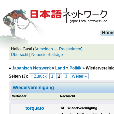
Hom
Hallo, Gast! (
Anmelden
—
Registrieren
)
Übersicht
|
Neueste Beiträge
»
Japanisch Netzwerk
»
Land
»
Politik
»
Wiedervereini
Seiten (3):
« Zurück
1
2
3
Weiter »
Wiedervereinigung
Verfasser
Nachricht
torquato
RE: Wiedervereinigung