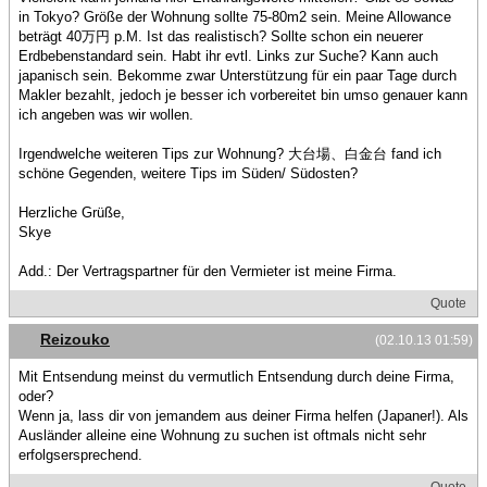
in Tokyo? Größe der Wohnung sollte 75-80m2 sein. Meine Allowance
beträgt 40万円 p.M. Ist das realistisch? Sollte schon ein neuerer
Erdbebenstandard sein. Habt ihr evtl. Links zur Suche? Kann auch
japanisch sein. Bekomme zwar Unterstützung für ein paar Tage durch
Makler bezahlt, jedoch je besser ich vorbereitet bin umso genauer kann
ich angeben was wir wollen.
Irgendwelche weiteren Tips zur Wohnung? 大台場、白金台 fand ich
schöne Gegenden, weitere Tips im Süden/ Südosten?
Herzliche Grüße,
Skye
Add.: Der Vertragspartner für den Vermieter ist meine Firma.
Quote
Reizouko
(02.10.13 01:59)
Mit Entsendung meinst du vermutlich Entsendung durch deine Firma,
oder?
Wenn ja, lass dir von jemandem aus deiner Firma helfen (Japaner!). Als
Ausländer alleine eine Wohnung zu suchen ist oftmals nicht sehr
erfolgsersprechend.
Quote