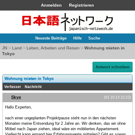
Anmelden
Registrieren
Neueste Beiträge
Hilfe
Suche
JN
>
Land
>
Leben, Arbeiten und Reisen
>
Wohnung mieten in
Tokyo
Antwort schreiben
Wohnung mieten in Tokyo
Verfasser
Nachricht
Skye
(01.10.13 22:22)
Hallo Experten,
nach einer ungeplanten Projektpause steht nun in den nächsten
Monaten meine Entsendung für 2 Jahre an. Wir denken, das wir ohne
Möbel nach Japan ziehen, ideal wäre ein möbliertes Appartement.
Vielleicht kann jemand hier Erfahrungswerte mitteilen? Gibt es sowas