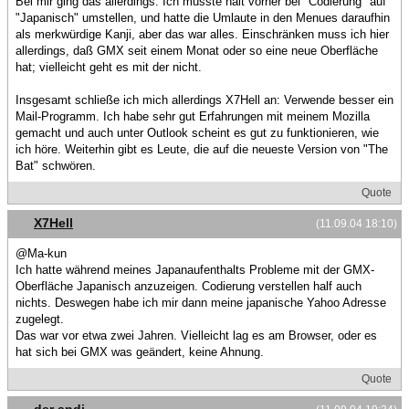
Bei mir ging das allerdings. Ich musste halt vorher bei "Codierung" auf
"Japanisch" umstellen, und hatte die Umlaute in den Menues daraufhin
als merkwürdige Kanji, aber das war alles. Einschränken muss ich hier
allerdings, daß GMX seit einem Monat oder so eine neue Oberfläche
hat; vielleicht geht es mit der nicht.
Insgesamt schließe ich mich allerdings X7Hell an: Verwende besser ein
Mail-Programm. Ich habe sehr gut Erfahrungen mit meinem Mozilla
gemacht und auch unter Outlook scheint es gut zu funktionieren, wie
ich höre. Weiterhin gibt es Leute, die auf die neueste Version von "The
Bat" schwören.
Quote
X7Hell
(11.09.04 18:10)
@Ma-kun
Ich hatte während meines Japanaufenthalts Probleme mit der GMX-
Oberfläche Japanisch anzuzeigen. Codierung verstellen half auch
nichts. Deswegen habe ich mir dann meine japanische Yahoo Adresse
zugelegt.
Das war vor etwa zwei Jahren. Vielleicht lag es am Browser, oder es
hat sich bei GMX was geändert, keine Ahnung.
Quote