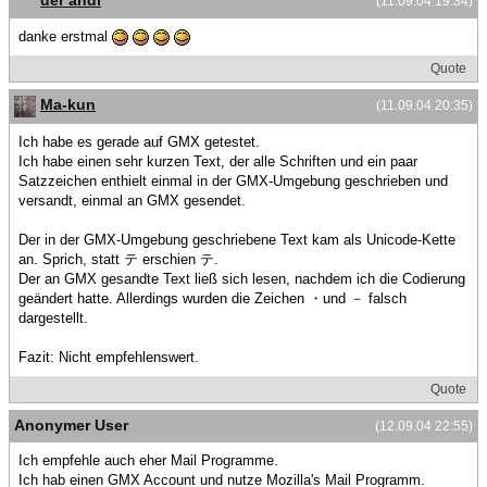
der andi
(11.09.04 19:34)
danke erstmal
Quote
Ma-kun
(11.09.04 20:35)
Ich habe es gerade auf GMX getestet.
Ich habe einen sehr kurzen Text, der alle Schriften und ein paar
Satzzeichen enthielt einmal in der GMX-Umgebung geschrieben und
versandt, einmal an GMX gesendet.
Der in der GMX-Umgebung geschriebene Text kam als Unicode-Kette
an. Sprich, statt テ erschien テ.
Der an GMX gesandte Text ließ sich lesen, nachdem ich die Codierung
geändert hatte. Allerdings wurden die Zeichen ・und － falsch
dargestellt.
Fazit: Nicht empfehlenswert.
Quote
Anonymer User
(12.09.04 22:55)
Ich empfehle auch eher Mail Programme.
Ich hab einen GMX Account und nutze Mozilla's Mail Programm.