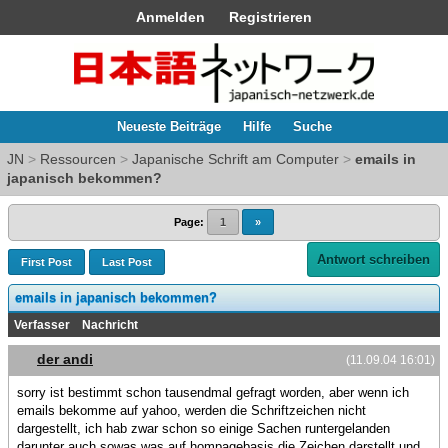
Anmelden
Registrieren
Neueste Beiträge
Hilfe
Suche
JN
>
Ressourcen
>
Japanische Schrift am Computer
>
emails in
japanisch bekommen?
Page:
1
»
Antwort schreiben
First Post
Last Post
emails in japanisch bekommen?
Verfasser
Nachricht
der andi
(11.09.04 16:01)
sorry ist bestimmt schon tausendmal gefragt worden, aber wenn ich
emails bekomme auf yahoo, werden die Schriftzeichen nicht
dargestellt, ich hab zwar schon so einige Sachen runtergelanden
darunter auch sowas was auf hompagebasis die Zeichen darstellt und