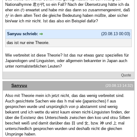
Nationalhymne 君が代 so ein Fall? Nach der Übersetzung hätte ich da
eher ein の erwartet und habe mir das dann so zusammengereimt, daß
が in dem alten Text die gleiche Bedeutung haben müßte, aber sicher
bin/war ich mir nicht. Ist das also ein Beispiel dafür?
Sanyuu schrieb:
(20.08.13 00:03)
das ist nur eine Theorie.
Wie verbreitet ist diese Theorie? Ist das nur etwas ganz spezielles für
Japanologen und Linguisten, oder allgemein bekannter in Japan auch
unter normalsterblichen Leuten?
Quote
Sanyuu
(20.08.13 14:32)
Also mit Theorie mein ich jetzt nicht, das das wenig verbreitet sind.
Auch gesichtete Sachen wie das h mal wie (japanisches) f aus
gesprochen wurde und ursprünglich von p abstammt sind wenig
bekannt und ich wette du wirst kaum einen nicht-Linguisten finden, der
über die Existenz des Unterschieds zwischen den koo und otsu Silben
bescheit weiß und damit darüber das 目 und 女, bzw. 神 und 上 mal
unterschiedlich gesprochen wurden und deshalb nicht die gleichen
Ursprünge haben.