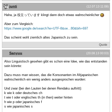
junti
(12.07.13 11:08)
Haha, ja 役立っています klingt dann doch etwas wahrscheinlicher
Aber zum Vergleich:
https://www.google.de/search?ie=UTF-8&oe...80&bih=697
Das scheint wohl ziemlich altes Japanisch zu sein.
Quote
Sanyuu
(20.08.13 00:03)
Also Linguistisch gesehen gibt es schon eine Idee, wie das entstanden
sein könnte:
Dazu muss man wissen, das die Konsonanten im Altjapanischen
wahrscheinlich ein wenig anders ausgesprochen wurden:
Und zwar (bei den Lauten bei denen Rendaku auftritt):
k wie k oder deutsches ch
t wie t oder englisches th (in then) weiter hinten
h wie p oder japanisches f
s wie japanisches s