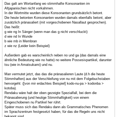
Das galt am Wortanfang wo stimmhafte Konsonanten im
Altjapanischen nicht vorkahmen.
In der Wortmitte wurden diese Konsonanten grundsätzlich betont.
Die heute betonten Konsonanten wurden damals ebenfalls betont, aber
zusätzlich pränasaliert (mit vorgeschobenen Nasallaut gesprochen).
Das heißt:
g wie ng In Sänger (wenn man das g nicht verschluckt)
d wie nd In Wunde
b wie mb in Membran
z wie nz (Leider kein Beispiel)
Außerdem gab es warscheinlich neben no und ga (das damals eine
ähnliche Bedeutung wie no hatte) no weitere Possesivpartikel, darunter
tsu (wie in Amatsukami) und nu.
Man vermutet jetzt, das das die pränasalieren Laute (d.h die heute
Stimmhaften) aus der Verschleifung von nu mit dem Folgebuchstaben
hervorgeht: ([von mir erdachtes Beispiel] kodo-nu-pa > kodonba >
kotoba).
Rendaku wäre halt der oben gezeigte Spezialfall, bei dem die
Pränasalierung (und heutige Stimmhaftigkeit) von einem
Eingeschobenen nu Partikel her rührt.
Später muss sich das Rendaku dann als Grammatisches Phenomen
im Sprachzentrum festgesetzt haben, für das die Regeln uns nicht
bekannt sind.