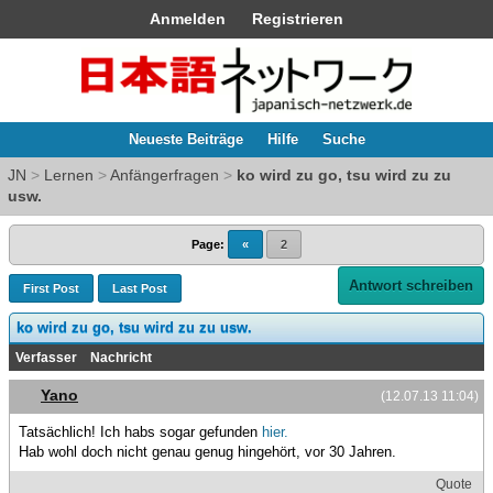
Anmelden
Registrieren
Neueste Beiträge
Hilfe
Suche
JN
>
Lernen
>
Anfängerfragen
>
ko wird zu go, tsu wird zu zu
usw.
Page:
«
2
Antwort schreiben
First Post
Last Post
ko wird zu go, tsu wird zu zu usw.
Verfasser
Nachricht
Yano
(12.07.13 11:04)
Tatsächlich! Ich habs sogar gefunden
hier.
Hab wohl doch nicht genau genug hingehört, vor 30 Jahren.
Quote