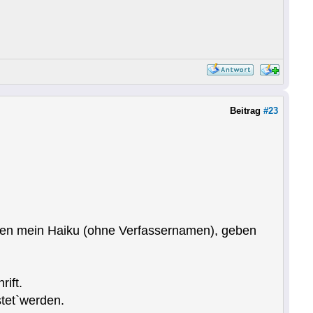
Beitrag
#23
ieren mein Haiku (ohne Verfassernamen), geben
ift.
stet`werden.