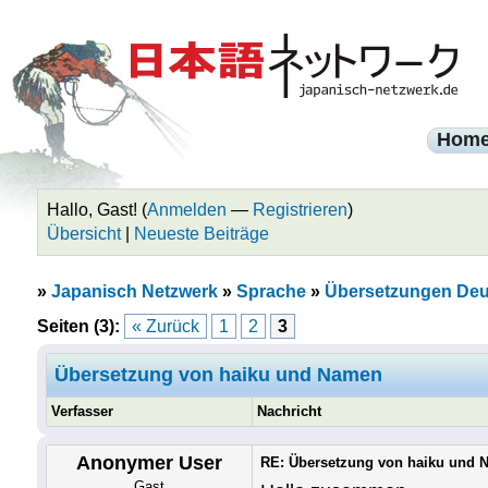
Hom
Hallo, Gast! (
Anmelden
—
Registrieren
)
Übersicht
|
Neueste Beiträge
»
Japanisch Netzwerk
»
Sprache
»
Übersetzungen Deu
Seiten (3):
« Zurück
1
2
3
Übersetzung von haiku und Namen
Verfasser
Nachricht
Anonymer User
RE: Übersetzung von haiku und
Gast