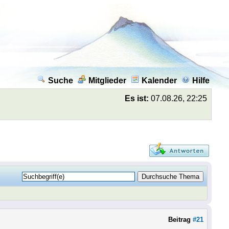
Suche
Mitglieder
Kalender
Hilfe
Es ist:
07.08.26, 22:25
Beitrag
#21