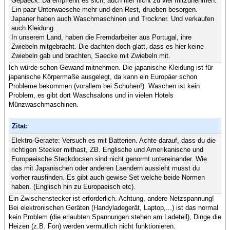
Gepaeck: Da empfiehlt es sich, auch hier nicht zu viel mitzunehmen.
Ein paar Unterwaesche mehr und den Rest, drueben besorgen.
Japaner haben auch Waschmaschinen und Trockner. Und verkaufen
auch Kleidung.
In unserem Land, haben die Fremdarbeiter aus Portugal, ihre
Zwiebeln mitgebracht. Die dachten doch glatt, dass es hier keine
Zwiebeln gab und brachten, Saecke mit Zwiebeln mit.
Ich würde schon Gewand mitnehmen. Die japanische Kleidung ist für
japanische Körpermaße ausgelegt, da kann ein Europäer schon
Probleme bekommen (vorallem bei Schuhen!). Waschen ist kein
Problem, es gibt dort Waschsalons und in vielen Hotels
Münzwaschmaschinen.
Zitat:
Elektro-Geraete: Versuch es mit Batterien. Achte darauf, dass du die
richtigen Stecker mithast, ZB. Englische und Amerikanische und
Europaeische Steckdocsen sind nicht genormt untereinander. Wie
das mit Japanischen oder anderen Laendern aussieht musst du
vorher rausfinden. Es gibt auch gewise Set welche beide Normen
haben. (Englisch hin zu Europaeisch etc).
Ein Zwischenstecker ist erforderlich. Achtung, andere Netzspannung!
Bei elektronischen Geräten (Handyladegerät, Laptop,...) ist das normal
kein Problem (die erlaubten Spannungen stehen am Ladeteil), Dinge die
Heizen (z.B. Fön) werden vermutlich nicht funktionieren.