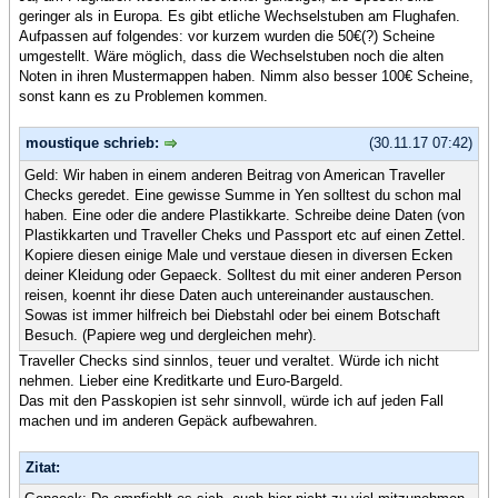
geringer als in Europa. Es gibt etliche Wechselstuben am Flughafen.
Aufpassen auf folgendes: vor kurzem wurden die 50€(?) Scheine
umgestellt. Wäre möglich, dass die Wechselstuben noch die alten
Noten in ihren Mustermappen haben. Nimm also besser 100€ Scheine,
sonst kann es zu Problemen kommen.
moustique schrieb:
(30.11.17 07:42)
Geld: Wir haben in einem anderen Beitrag von American Traveller
Checks geredet. Eine gewisse Summe in Yen solltest du schon mal
haben. Eine oder die andere Plastikkarte. Schreibe deine Daten (von
Plastikkarten und Traveller Cheks und Passport etc auf einen Zettel.
Kopiere diesen einige Male und verstaue diesen in diversen Ecken
deiner Kleidung oder Gepaeck. Solltest du mit einer anderen Person
reisen, koennt ihr diese Daten auch untereinander austauschen.
Sowas ist immer hilfreich bei Diebstahl oder bei einem Botschaft
Besuch. (Papiere weg und dergleichen mehr).
Traveller Checks sind sinnlos, teuer und veraltet. Würde ich nicht
nehmen. Lieber eine Kreditkarte und Euro-Bargeld.
Das mit den Passkopien ist sehr sinnvoll, würde ich auf jeden Fall
machen und im anderen Gepäck aufbewahren.
Zitat: