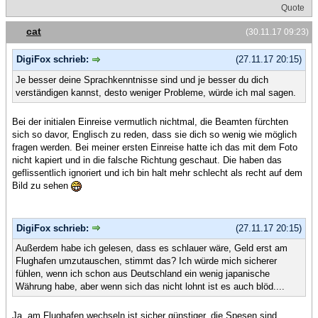
Quote
cat
(30.11.17 09:23)
DigiFox schrieb:
(27.11.17 20:15)
Je besser deine Sprachkenntnisse sind und je besser du dich
verständigen kannst, desto weniger Probleme, würde ich mal sagen.
Bei der initialen Einreise vermutlich nichtmal, die Beamten fürchten
sich so davor, Englisch zu reden, dass sie dich so wenig wie möglich
fragen werden. Bei meiner ersten Einreise hatte ich das mit dem Foto
nicht kapiert und in die falsche Richtung geschaut. Die haben das
geflissentlich ignoriert und ich bin halt mehr schlecht als recht auf dem
Bild zu sehen
DigiFox schrieb:
(27.11.17 20:15)
Außerdem habe ich gelesen, dass es schlauer wäre, Geld erst am
Flughafen umzutauschen, stimmt das? Ich würde mich sicherer
fühlen, wenn ich schon aus Deutschland ein wenig japanische
Währung habe, aber wenn sich das nicht lohnt ist es auch blöd....
Ja, am Flughafen wechseln ist sicher günstiger, die Spesen sind