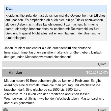
Zitat:
Kleidung: Hierzulande hast du schon mal die Gelegenheit, dir Etliches
anzupassen. Es empfiehlt sich auch hier, einige Tricks anzuwenden.
zB den Dieben nicht alles Langfingerrecht zu machen. Ich meine
damit, dir einige Innentaschen zu naehen mit Reisverschluss fuer
Geld und Papiere! NIcht alles auf einem Haufen in der Brieftasche
rumschleppen.
Japan ist nicht unsicherer als die durchschnittliche deutsche
Innenstadt. Innentaschen einnähen halte ich für übertrieben. Einfach
den gesunden Menschenverstand einschalten!
Quote
dandan
(30.11.17 10:07)
Mit den neuen 50 Euro scheinen gibt es keinerlei Probleme. Es gibt
allerdings eine Maximalsumme die man pro Tag und Wechselstube
tauschen darf. Sind glaube so ca 2500 bis 3500 Euro.
Alternativ im 7 Eleven von der Kreditkarte abbuchen lassen.
Wechselkurs ist ähnlich wie bei den Wechselstuben. Master card wird
dort auch genommen.
Quote