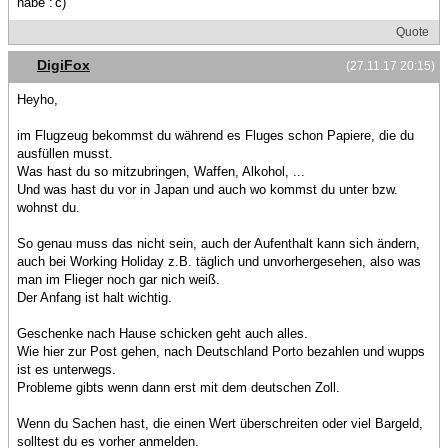
habe :'c)
Quote
DigiFox
(27.11.17 20:15)
Heyho,
im Flugzeug bekommst du während es Fluges schon Papiere, die du
ausfüllen musst.
Was hast du so mitzubringen, Waffen, Alkohol, ...
Und was hast du vor in Japan und auch wo kommst du unter bzw.
wohnst du.
So genau muss das nicht sein, auch der Aufenthalt kann sich ändern,
auch bei Working Holiday z.B. täglich und unvorhergesehen, also was
man im Flieger noch gar nich weiß.
Der Anfang ist halt wichtig.
Geschenke nach Hause schicken geht auch alles.
Wie hier zur Post gehen, nach Deutschland Porto bezahlen und wupps
ist es unterwegs.
Probleme gibts wenn dann erst mit dem deutschen Zoll.
Wenn du Sachen hast, die einen Wert überschreiten oder viel Bargeld,
solltest du es vorher anmelden.