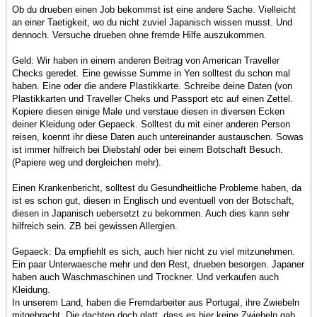
Ob du drueben einen Job bekommst ist eine andere Sache. Vielleicht
an einer Taetigkeit, wo du nicht zuviel Japanisch wissen musst. Und
dennoch. Versuche drueben ohne fremde Hilfe auszukommen.
Geld: Wir haben in einem anderen Beitrag von American Traveller
Checks geredet. Eine gewisse Summe in Yen solltest du schon mal
haben. Eine oder die andere Plastikkarte. Schreibe deine Daten (von
Plastikkarten und Traveller Cheks und Passport etc auf einen Zettel.
Kopiere diesen einige Male und verstaue diesen in diversen Ecken
deiner Kleidung oder Gepaeck. Solltest du mit einer anderen Person
reisen, koennt ihr diese Daten auch untereinander austauschen. Sowas
ist immer hilfreich bei Diebstahl oder bei einem Botschaft Besuch.
(Papiere weg und dergleichen mehr).
Einen Krankenbericht, solltest du Gesundheitliche Probleme haben, da
ist es schon gut, diesen in Englisch und eventuell von der Botschaft,
diesen in Japanisch uebersetzt zu bekommen. Auch dies kann sehr
hilfreich sein. ZB bei gewissen Allergien.
Gepaeck: Da empfiehlt es sich, auch hier nicht zu viel mitzunehmen.
Ein paar Unterwaesche mehr und den Rest, drueben besorgen. Japaner
haben auch Waschmaschinen und Trockner. Und verkaufen auch
Kleidung.
In unserem Land, haben die Fremdarbeiter aus Portugal, ihre Zwiebeln
mitgebracht. Die dachten doch glatt, dass es hier keine Zwiebeln gab