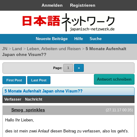
Anmelden
Registrieren
Neueste Beiträge
Hilfe
Suche
JN
>
Land
>
Leben, Arbeiten und Reisen
>
5 Monate Aufenhalt
Japan ohne Visum??
Page:
1
»
Antwort schreiben
First Post
Last Post
5 Monate Aufenhalt Japan ohne Visum??
Verfasser
Nachricht
Smog_sprinkles
(27.11.17 00:35)
Hallo Ihr Lieben,
dies ist mein zwei Anlauf diesen Beitrag zu verfassen, also los geht's.