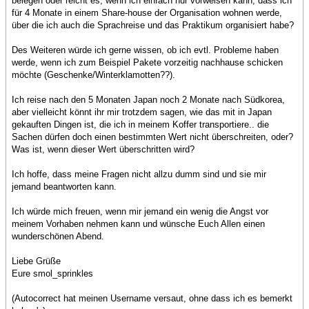
belegen oder reicht es, wenn ich einfach nur vorweisen kann, dass ich
für 4 Monate in einem Share-house der Organisation wohnen werde,
über die ich auch die Sprachreise und das Praktikum organisiert habe?
Des Weiteren würde ich gerne wissen, ob ich evtl. Probleme haben
werde, wenn ich zum Beispiel Pakete vorzeitig nachhause schicken
möchte (Geschenke/Winterklamotten??).
Ich reise nach den 5 Monaten Japan noch 2 Monate nach Südkorea,
aber vielleicht könnt ihr mir trotzdem sagen, wie das mit in Japan
gekauften Dingen ist, die ich in meinem Koffer transportiere.. die
Sachen dürfen doch einen bestimmten Wert nicht überschreiten, oder?
Was ist, wenn dieser Wert überschritten wird?
Ich hoffe, dass meine Fragen nicht allzu dumm sind und sie mir
jemand beantworten kann.
Ich würde mich freuen, wenn mir jemand ein wenig die Angst vor
meinem Vorhaben nehmen kann und wünsche Euch Allen einen
wunderschönen Abend.
Liebe Grüße
Eure smol_sprinkles
(Autocorrect hat meinen Username versaut, ohne dass ich es bemerkt