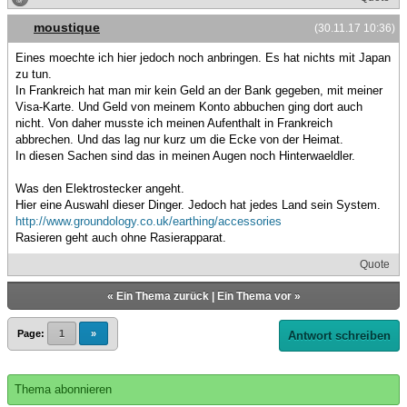
moustique
(30.11.17 10:36)
Eines moechte ich hier jedoch noch anbringen. Es hat nichts mit Japan
zu tun.
In Frankreich hat man mir kein Geld an der Bank gegeben, mit meiner
Visa-Karte. Und Geld von meinem Konto abbuchen ging dort auch
nicht. Von daher musste ich meinen Aufenthalt in Frankreich
abbrechen. Und das lag nur kurz um die Ecke von der Heimat.
In diesen Sachen sind das in meinen Augen noch Hinterwaeldler.
Was den Elektrostecker angeht.
Hier eine Auswahl dieser Dinger. Jedoch hat jedes Land sein System.
http://www.groundology.co.uk/earthing/accessories
Rasieren geht auch ohne Rasierapparat.
Quote
«
Ein Thema zurück
|
Ein Thema vor
»
Page:
1
»
Antwort schreiben
Thema abonnieren