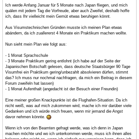
Ich werde Anfang Januar für 5 Monate nach Japan fliegen, und mich
quälen mit jedem Tag die Vorfreude, aber auch Zweifel, deshalb hoffe
ich, dass Ihr vielleicht mein Gemüt etwas beruhigen könnt.
Aus Visumstechnischen Gründen musste ich meinen Plan etwas
abändern, da ich zuallererst 4 Monate ein Praktikum machen wollte.
Nun sieht mein Plan wie folgt aus:
- 1 Monat Sprachschule
- 3 Monate Praktikum gering entlohnt (ich habe auf der Seite der
Japanischen Botschaft gelesen, dass deutsche Staatsbürger 90 Tage
Visumfrei ein Praktikum gering/unbezahlt absolvieren dürfen, stimmt
das? Ich muss nur nochmal nachfragen, da mich ein Beitrag in diesem
Forum zweifeln hat lassen)
- 1 Monat Aufenthalt (angedacht ist der Besuch einer Freundin)
Eine meiner großen Knackpunkte ist die Flughafen-Situation. Da ich
nicht weiß, was auf mich zukommen wird, mache ich mir darüber viele
Gedanken und ich würde mich freuen, wenn mir jemand die Angst
davor nehmen könnte.
Wenn ich von den Beamten gefragt werde, was ich denn in Japan
machen möchte und wo ich unterkommen werde, muss ich ihnen alles