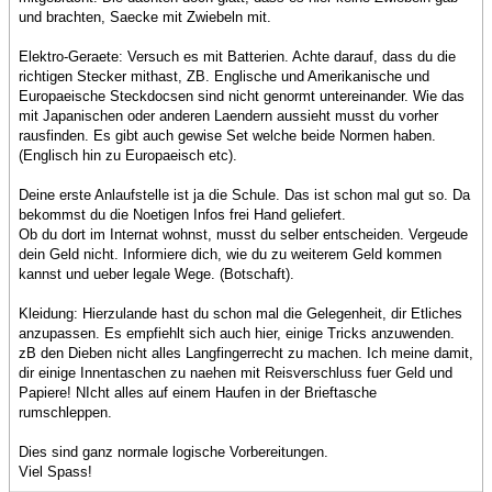
und brachten, Saecke mit Zwiebeln mit.
Elektro-Geraete: Versuch es mit Batterien. Achte darauf, dass du die
richtigen Stecker mithast, ZB. Englische und Amerikanische und
Europaeische Steckdocsen sind nicht genormt untereinander. Wie das
mit Japanischen oder anderen Laendern aussieht musst du vorher
rausfinden. Es gibt auch gewise Set welche beide Normen haben.
(Englisch hin zu Europaeisch etc).
Deine erste Anlaufstelle ist ja die Schule. Das ist schon mal gut so. Da
bekommst du die Noetigen Infos frei Hand geliefert.
Ob du dort im Internat wohnst, musst du selber entscheiden. Vergeude
dein Geld nicht. Informiere dich, wie du zu weiterem Geld kommen
kannst und ueber legale Wege. (Botschaft).
Kleidung: Hierzulande hast du schon mal die Gelegenheit, dir Etliches
anzupassen. Es empfiehlt sich auch hier, einige Tricks anzuwenden.
zB den Dieben nicht alles Langfingerrecht zu machen. Ich meine damit,
dir einige Innentaschen zu naehen mit Reisverschluss fuer Geld und
Papiere! NIcht alles auf einem Haufen in der Brieftasche
rumschleppen.
Dies sind ganz normale logische Vorbereitungen.
Viel Spass!