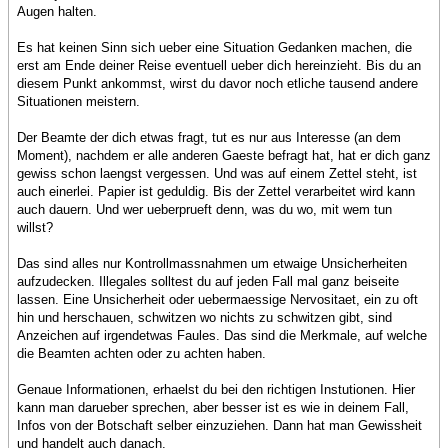
Augen halten.
Es hat keinen Sinn sich ueber eine Situation Gedanken machen, die
erst am Ende deiner Reise eventuell ueber dich hereinzieht. Bis du an
diesem Punkt ankommst, wirst du davor noch etliche tausend andere
Situationen meistern.
Der Beamte der dich etwas fragt, tut es nur aus Interesse (an dem
Moment), nachdem er alle anderen Gaeste befragt hat, hat er dich ganz
gewiss schon laengst vergessen. Und was auf einem Zettel steht, ist
auch einerlei. Papier ist geduldig. Bis der Zettel verarbeitet wird kann
auch dauern. Und wer ueberprueft denn, was du wo, mit wem tun
willst?
Das sind alles nur Kontrollmassnahmen um etwaige Unsicherheiten
aufzudecken. Illegales solltest du auf jeden Fall mal ganz beiseite
lassen. Eine Unsicherheit oder uebermaessige Nervositaet, ein zu oft
hin und herschauen, schwitzen wo nichts zu schwitzen gibt, sind
Anzeichen auf irgendetwas Faules. Das sind die Merkmale, auf welche
die Beamten achten oder zu achten haben.
Genaue Informationen, erhaelst du bei den richtigen Instutionen. Hier
kann man darueber sprechen, aber besser ist es wie in deinem Fall,
Infos von der Botschaft selber einzuziehen. Dann hat man Gewissheit
und handelt auch danach.