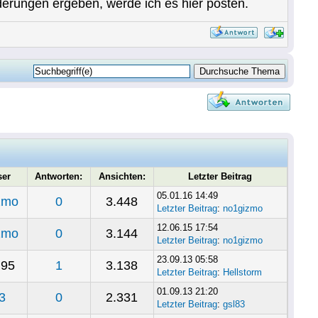
nderungen ergeben, werde ich es hier posten.
ser
Antworten:
Ansichten:
Letzter Beitrag
05.01.16 14:49
zmo
0
3.448
Letzter Beitrag
:
no1gizmo
12.06.15 17:54
zmo
0
3.144
Letzter Beitrag
:
no1gizmo
23.09.13 05:58
h95
1
3.138
Letzter Beitrag
:
Hellstorm
01.09.13 21:20
3
0
2.331
Letzter Beitrag
:
gsl83