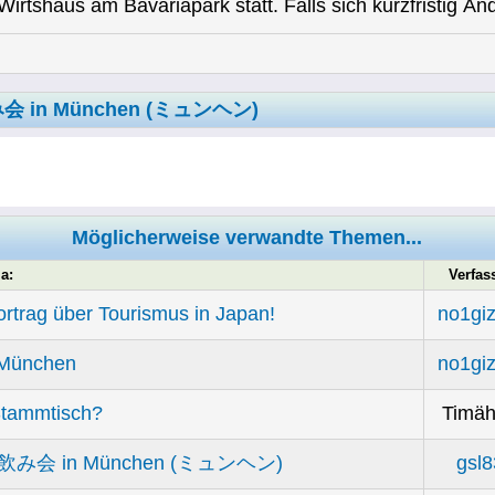
Wirtshaus am Bavariapark statt. Falls sich kurzfristig Ä
独飲み会 in München (ミュンヘン)
Möglicherweise verwandte Themen...
a:
Verfas
ortrag über Tourismus in Japan!
no1gi
n München
no1gi
Stammtisch?
Timä
/ 和独飲み会 in München (ミュンヘン)
gsl8