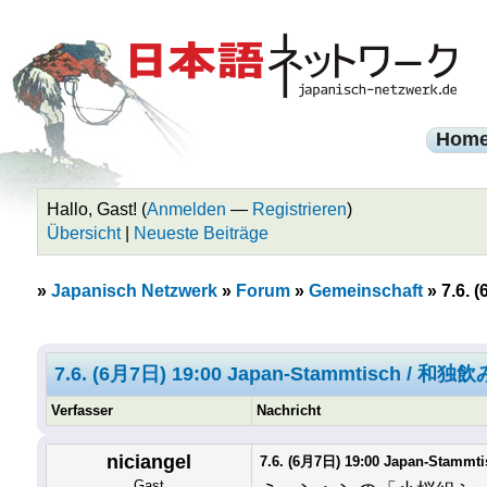
Hom
Hallo, Gast! (
Anmelden
—
Registrieren
)
Übersicht
|
Neueste Beiträge
»
Japanisch Netzwerk
»
Forum
»
Gemeinschaft
»
7.6.
7.6. (6月7日) 19:00 Japan-Stammtisch / 和
Verfasser
Nachricht
niciangel
7.6. (6月7日) 19:00 Japan-Sta
Gast