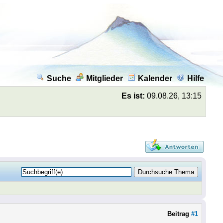
Suche
Mitglieder
Kalender
Hilfe
Es ist:
09.08.26, 13:15
Beitrag
#1