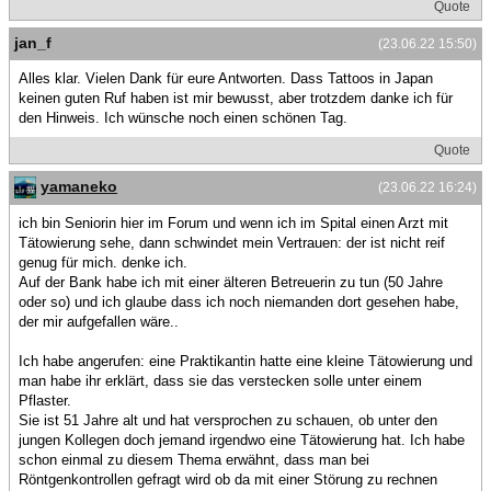
Quote
jan_f
(23.06.22 15:50)
Alles klar. Vielen Dank für eure Antworten. Dass Tattoos in Japan
keinen guten Ruf haben ist mir bewusst, aber trotzdem danke ich für
den Hinweis. Ich wünsche noch einen schönen Tag.
Quote
yamaneko
(23.06.22 16:24)
ich bin Seniorin hier im Forum und wenn ich im Spital einen Arzt mit
Tätowierung sehe, dann schwindet mein Vertrauen: der ist nicht reif
genug für mich. denke ich.
Auf der Bank habe ich mit einer älteren Betreuerin zu tun (50 Jahre
oder so) und ich glaube dass ich noch niemanden dort gesehen habe,
der mir aufgefallen wäre..
Ich habe angerufen: eine Praktikantin hatte eine kleine Tätowierung und
man habe ihr erklärt, dass sie das verstecken solle unter einem
Pflaster.
Sie ist 51 Jahre alt und hat versprochen zu schauen, ob unter den
jungen Kollegen doch jemand irgendwo eine Tätowierung hat. Ich habe
schon einmal zu diesem Thema erwähnt, dass man bei
Röntgenkontrollen gefragt wird ob da mit einer Störung zu rechnen