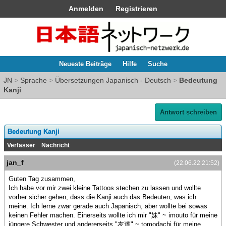
Anmelden
Registrieren
Neueste Beiträge
Hilfe
Suche
JN
>
Sprache
>
Übersetzungen Japanisch - Deutsch
>
Bedeutung
Kanji
Antwort schreiben
Bedeutung Kanji
Verfasser
Nachricht
jan_f
(22.06.22 21:52)
Guten Tag zusammen,
Ich habe vor mir zwei kleine Tattoos stechen zu lassen und wollte
vorher sicher gehen, dass die Kanji auch das Bedeuten, was ich
meine. Ich lerne zwar gerade auch Japanisch, aber wollte bei sowas
keinen Fehler machen. Einerseits wollte ich mir "妹" ~ imouto für meine
jüngere Schwester und andererseits "友達" ~ tomodachi für meine