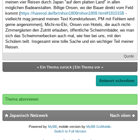
meinen vier Reisen durch Japan "auf dem platten Land" in allen
möglichen Badeanstalten. Billige Onsen, wo der Bauer direkt vom Feld
kommt (
https://harerod.de/lbr/nihon1809/nihon1809.html#181015B
-
vielleicht mag jemand meinen Text Korrekturlesen, PM mit Fehlern wird
gerne angenommen), Michi-no-Eki, Onsen von Hotels, die auch nicht-
Zimmergästen den Zutritt erlauben, öffentliche Schwimmbäder, wo man
sich das Schwimmerbecken auch mal, wie hier bei uns, mit den
Schülern teilt. Insgesamt eine tolle Sache und ein wichtiger Teil meiner
Reisen.
Quote
«
Ein Thema zurück
|
Ein Thema vor
»
Antwort schreiben
Thema abonnieren
Japanisch Netzwerk
Nach oben
Powered by
MyBB
, mobile version by
MyBB GoMobile
.
Switch to Full Version