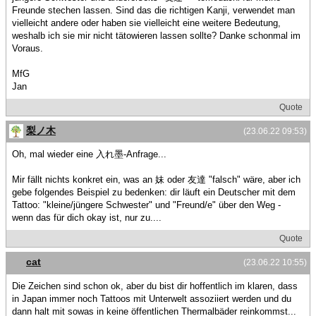
Freunde stechen lassen. Sind das die richtigen Kanji, verwendet man
vielleicht andere oder haben sie vielleicht eine weitere Bedeutung,
weshalb ich sie mir nicht tätowieren lassen sollte? Danke schonmal im
Voraus.
MfG
Jan
Quote
梨ノ木
(23.06.22 09:53)
Oh, mal wieder eine 入れ墨-Anfrage...
Mir fällt nichts konkret ein, was an 妹 oder 友達 "falsch" wäre, aber ich
gebe folgendes Beispiel zu bedenken: dir läuft ein Deutscher mit dem
Tattoo: "kleine/jüngere Schwester" und "Freund/e" über den Weg -
wenn das für dich okay ist, nur zu....
Quote
cat
(23.06.22 10:55)
Die Zeichen sind schon ok, aber du bist dir hoffentlich im klaren, dass
in Japan immer noch Tattoos mit Unterwelt assoziiert werden und du
dann halt mit sowas in keine öffentlichen Thermalbäder reinkommst...