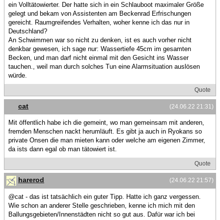
ein Volltätowierter. Der hatte sich in ein Schlauboot maximaler Größe
gelegt und bekam von Assistenten am Beckenrad Erfrischungen
gereicht. Raumgreifendes Verhalten, woher kenne ich das nur in
Deutschland?
An Schwimmen war so nicht zu denken, ist es auch vorher nicht
denkbar gewesen, ich sage nur: Wassertiefe 45cm im gesamten
Becken, und man darf nicht einmal mit den Gesicht ins Wasser
tauchen., weil man durch solches Tun eine Alarmsituation auslösen
würde.
Quote
cat
(24.06.22 21:31)
Mit öffentlich habe ich die gemeint, wo man gemeinsam mit anderen,
fremden Menschen nackt herumläuft. Es gibt ja auch in Ryokans so
private Onsen die man mieten kann oder welche am eigenen Zimmer,
da ists dann egal ob man tätowiert ist.
Quote
harerod
(24.06.22 21:57)
@cat - das ist tatsächlich ein guter Tipp. Hatte ich ganz vergessen.
Wie schon an anderer Stelle geschrieben, kenne ich mich mit den
Ballungsgebieten/Innenstädten nicht so gut aus. Dafür war ich bei