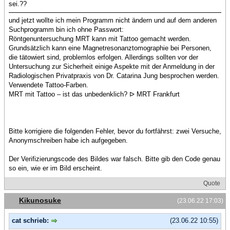
sei.??
und jetzt wollte ich mein Programm nicht ändern und auf dem anderen
Suchprogramm bin ich ohne Passwort:
Röntgenuntersuchung MRT kann mit Tattoo gemacht werden.
Grundsätzlich kann eine Magnetresonanztomographie bei Personen,
die tätowiert sind, problemlos erfolgen. Allerdings sollten vor der
Untersuchung zur Sicherheit einige Aspekte mit der Anmeldung in der
Radiologischen Privatpraxis von Dr. Catarina Jung besprochen werden.
Verwendete Tattoo-Farben.
MRT mit Tattoo – ist das unbedenklich? ᐅ MRT Frankfurt
Bitte korrigiere die folgenden Fehler, bevor du fortfährst: zwei Versuche,
Anonymschreiben habe ich aufgegeben.
Der Verifizierungscode des Bildes war falsch. Bitte gib den Code genau
so ein, wie er im Bild erscheint.
Quote
Kikunosuke
(23.06.22 17:03)
cat schrieb:
(23.06.22 10:55)