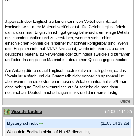
Japanisch über Englisch zu lernen kann von Vorteil sein, da auf
Englisch -weit- mehr Material verfügbar ist. Die Gefahr liegt natürlich
darin, dass man Englisch nicht gut genug beherrscht um einige Details
auseinanderzuhalten und zu verstehen, wodurch sich Fehler
einschleichen können die hinterher nur schwer korrigierbar sind. Wenn
dein Englisch nicht auf N1/N2 Niveau ist, würde ich eher dazu raten
deutsches Material zu verwenden oder zumindest zweigleisig zu fahren
und/oder das englische Material mit deutschen Quellen gegenchecken.
Am Anfang dürfte es auf Englisch noch relativ einfach gehen, da das
Vokabular einfach und die Grammatik nicht sonderlich spannend ist,
aber wenn man die ersten paar tausend Vokabeln intus hat stößt man
ohne sehr gute Englischkenntnisse auf Ausdrücke die man dann
nochmal auf Deutsch nachschlagen muss und dann wirds lästig.
Quote
Woa de Lodela
(11.03.14 14:02)
Mystery schrieb:
(11.03.14 13:25)
Wenn dein Englisch nicht auf N1/N2 Niveau ist,