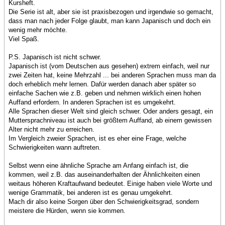
Kursheft.
Die Serie ist alt, aber sie ist praxisbezogen und irgendwie so gemacht,
dass man nach jeder Folge glaubt, man kann Japanisch und doch ein
wenig mehr möchte.
Viel Spaß.
P.S. Japanisch ist nicht schwer.
Japanisch ist (vom Deutschen aus gesehen) extrem einfach, weil nur
zwei Zeiten hat, keine Mehrzahl ... bei anderen Sprachen muss man da
doch erheblich mehr lernen. Dafür werden danach aber später so
einfache Sachen wie z.B. geben und nehmen wirklich einen hohen
Auffand erfordern. In anderen Sprachen ist es umgekehrt.
Alle Sprachen dieser Welt sind gleich schwer. Oder anders gesagt, ein
Muttersprachniveau ist auch bei größtem Auffand, ab einem gewissen
Alter nicht mehr zu erreichen.
Im Vergleich zweier Sprachen, ist es eher eine Frage, welche
Schwierigkeiten wann auftreten.
Selbst wenn eine ähnliche Sprache am Anfang einfach ist, die
kommen, weil z.B. das auseinanderhalten der Ähnlichkeiten einen
weitaus höheren Kraftaufwand bedeutet. Einige haben viele Worte und
wenige Grammatik, bei anderen ist es genau umgekehrt.
Mach dir also keine Sorgen über den Schwierigkeitsgrad, sondern
meistere die Hürden, wenn sie kommen.