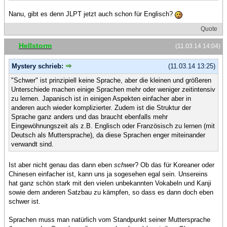
Nanu, gibt es denn JLPT jetzt auch schon für Englisch?
Quote
Hellstorm
(11.03.14 14:04)
Mystery schrieb:
(11.03.14 13:25)
"Schwer" ist prinzipiell keine Sprache, aber die kleinen und größeren
Unterschiede machen einige Sprachen mehr oder weniger zeitintensiv
zu lernen. Japanisch ist in einigen Aspekten einfacher aber in
anderen auch wieder komplizierter. Zudem ist die Struktur der
Sprache ganz anders und das braucht ebenfalls mehr
Eingewöhnungszeit als z.B. Englisch oder Französisch zu lernen (mit
Deutsch als Muttersprache), da diese Sprachen enger miteinander
verwandt sind.
Ist aber nicht genau das dann eben
schwer
? Ob das für Koreaner oder
Chinesen einfacher ist, kann uns ja sogesehen egal sein. Unsereins
hat ganz schön stark mit den vielen unbekannten Vokabeln und Kanji
sowie dem anderen Satzbau zu kämpfen, so dass es dann doch eben
schwer ist.
Sprachen muss man natürlich vom Standpunkt seiner Muttersprache