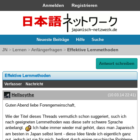
Anmelden
Registrieren
Neueste Beiträge
Hilfe
Suche
JN
>
Lernen
>
Anfängerfragen
>
Effektive Lernmethoden
Antwort schreiben
Effektive Lernmethoden
Verfasser
Nachricht
Hellscythe
(10.03.14 22:41)
Guten Abend liebe Forengemeinschaft,
Wie der Titel dieses Threads vermutlich schon suggeriert, such ich
nach geeigneten Lernmethoden was diese sehr schwere Sprache
anbelangt.
Ich habe immer wieder mal gehört, dass man Japanisch
am besten in Japan selbst lernt - diese Idee fände ich eigentlich ganz
gut, jedoch ist sie für mich, bedingt durch einige psychische Probleme,