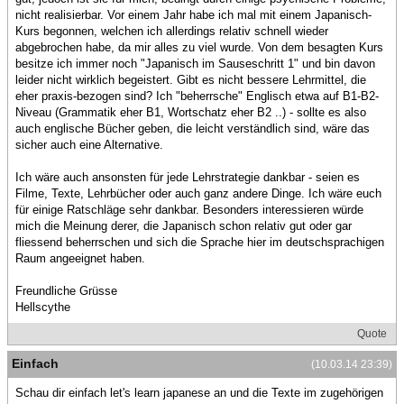
nicht realisierbar. Vor einem Jahr habe ich mal mit einem Japanisch-
Kurs begonnen, welchen ich allerdings relativ schnell wieder
abgebrochen habe, da mir alles zu viel wurde. Von dem besagten Kurs
besitze ich immer noch "Japanisch im Sauseschritt 1" und bin davon
leider nicht wirklich begeistert. Gibt es nicht bessere Lehrmittel, die
eher praxis-bezogen sind? Ich "beherrsche" Englisch etwa auf B1-B2-
Niveau (Grammatik eher B1, Wortschatz eher B2 ..) - sollte es also
auch englische Bücher geben, die leicht verständlich sind, wäre das
sicher auch eine Alternative.
Ich wäre auch ansonsten für jede Lehrstrategie dankbar - seien es
Filme, Texte, Lehrbücher oder auch ganz andere Dinge. Ich wäre euch
für einige Ratschläge sehr dankbar. Besonders interessieren würde
mich die Meinung derer, die Japanisch schon relativ gut oder gar
fliessend beherrschen und sich die Sprache hier im deutschsprachigen
Raum angeeignet haben.
Freundliche Grüsse
Hellscythe
Quote
Einfach
(10.03.14 23:39)
Schau dir einfach let's learn japanese an und die Texte im zugehörigen