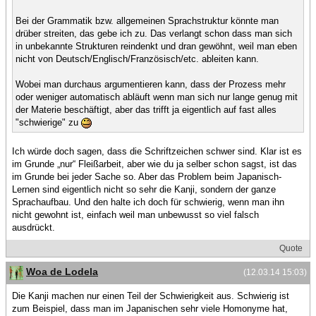
Bei der Grammatik bzw. allgemeinen Sprachstruktur könnte man
drüber streiten, das gebe ich zu. Das verlangt schon dass man sich
in unbekannte Strukturen reindenkt und dran gewöhnt, weil man eben
nicht von Deutsch/Englisch/Französisch/etc. ableiten kann.
Wobei man durchaus argumentieren kann, dass der Prozess mehr
oder weniger automatisch abläuft wenn man sich nur lange genug mit
der Materie beschäftigt, aber das trifft ja eigentlich auf fast alles
"schwierige" zu
Ich würde doch sagen, dass die Schriftzeichen schwer sind. Klar ist es
im Grunde „nur“ Fleißarbeit, aber wie du ja selber schon sagst, ist das
im Grunde bei jeder Sache so. Aber das Problem beim Japanisch-
Lernen sind eigentlich nicht so sehr die Kanji, sondern der ganze
Sprachaufbau. Und den halte ich doch für schwierig, wenn man ihn
nicht gewohnt ist, einfach weil man unbewusst so viel falsch
ausdrückt.
Quote
Woa de Lodela
(12.03.14 15:03)
Die Kanji machen nur einen Teil der Schwierigkeit aus. Schwierig ist
zum Beispiel, dass man im Japanischen sehr viele Homonyme hat,