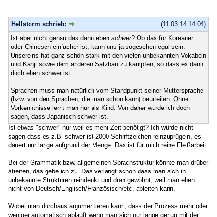
Hellstorm schrieb:
(11.03.14 14:04)
Ist aber nicht genau das dann eben
schwer
? Ob das für Koreaner
oder Chinesen einfacher ist, kann uns ja sogesehen egal sein.
Unsereins hat ganz schön stark mit den vielen unbekannten Vokabeln
und Kanji sowie dem anderen Satzbau zu kämpfen, so dass es dann
doch eben schwer ist.
Sprachen muss man natürlich vom Standpunkt seiner Muttersprache
(bzw. von den Sprachen, die man schon kann) beurteilen. Ohne
Vorkenntnisse lernt man nur als Kind. Von daher würde ich doch
sagen, dass Japanisch schwer ist.
Ist etwas "schwer" nur weil es mehr Zeit benötigt? Ich würde nicht
sagen dass es z.B. schwer ist 2000 Schriftzeichen reinzuprügeln, es
dauert nur lange aufgrund der Menge. Das ist für mich reine Fleißarbeit.
Bei der Grammatik bzw. allgemeinen Sprachstruktur könnte man drüber
streiten, das gebe ich zu. Das verlangt schon dass man sich in
unbekannte Strukturen reindenkt und dran gewöhnt, weil man eben
nicht von Deutsch/Englisch/Französisch/etc. ableiten kann.
Wobei man durchaus argumentieren kann, dass der Prozess mehr oder
weniger automatisch abläuft wenn man sich nur lange genug mit der