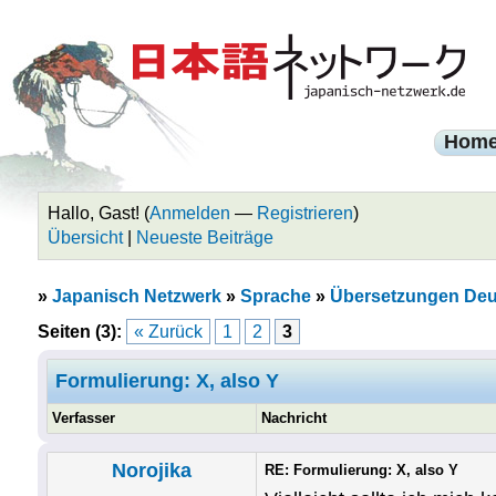
Hom
Hallo, Gast! (
Anmelden
—
Registrieren
)
Übersicht
|
Neueste Beiträge
»
Japanisch Netzwerk
»
Sprache
»
Übersetzungen Deu
Seiten (3):
« Zurück
1
2
3
Formulierung: X, also Y
Verfasser
Nachricht
Norojika
RE: Formulierung: X, also Y