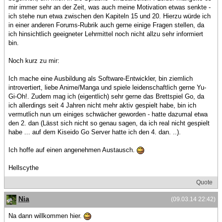
mir immer sehr an der Zeit, was auch meine Motivation etwas senkte -
ich stehe nun etwa zwischen den Kapiteln 15 und 20. Hierzu würde ich
in einer anderen Forums-Rubrik auch gerne einige Fragen stellen, da
ich hinsichtlich geeigneter Lehrmittel noch nicht allzu sehr informiert
bin.
Noch kurz zu mir:
Ich mache eine Ausbildung als Software-Entwickler, bin ziemlich
introvertiert, liebe Anime/Manga und spiele leidenschaftlich gerne Yu-
Gi-Oh!. Zudem mag ich (eigentlich) sehr gerne das Brettspiel Go, da
ich allerdings seit 4 Jahren nicht mehr aktiv gespielt habe, bin ich
vermutlich nun um einiges schwächer geworden - hatte dazumal etwa
den 2. dan (Lässt sich nicht so genau sagen, da ich real nicht gespielt
habe ... auf dem Kiseido Go Server hatte ich den 4. dan. ..).
Ich hoffe auf einen angenehmen Austausch.
Hellscythe
Quote
Nia
(09.03.14 22:42)
Na dann willkommen hier.