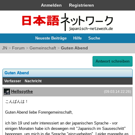
Anmelden
Registrieren
Neueste Beiträge
Hilfe
Suche
JN
>
Forum
>
Gemeinschaft
>
Guten Abend
Antwort schreiben
Guten Abend
Verfasser
Nachricht
Hellscythe
(09.03.14 22:26)
こんばんは！
Guten Abend liebe Forengemeinschaft,
ich bin 19 und sehr interessiert an der japanischen Sprache - vor
einigen Monaten habe ich deswegen mit "Japanisch im Sauseschritt"
begonnen, um mich in die Sprache "einzuarbeiten". Leider mangelte es