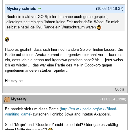
Mystery schrieb:
(10.03.14 18:37)
Noch ein inaktiver GO Spieler. Ich habe auch gerne gespielt,
allerdings seit einigen Jahren keine Zeit mehr dafür. Wobei für mich
selbst einstellige Kyu Ränge ein Wunschtraum waren
Habe es geahnt, dass sich hier noch andere Spieler finden lassen. Die
Partie auf deinem Avatar kommt mir irgendwie bekannt vor ... kann es
ein, dass ich sie schon mal irgendwo gesehen habe? Ah ... jetzt weiss
ich es wieder ... das war eine Partie des Meijin Godokoro gegen
irgendeinen anderen starken Spieler ...
Hellscythe
Quote
Mystery
(11.03.14 13:08)
Es handelt sich um diese Partie (
http://en.wikipedia.org/wiki/Blood-
vomiting_game
) zwischen Honinbo Jowa and Intetsu Akaboshi.
Sind "Meijin" und "Godokoro" nicht reine Titel? Oder gab es zufällig
einen Meijin der so hieß?