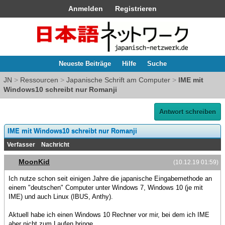
Anmelden
Registrieren
Neueste Beiträge
Hilfe
Suche
JN
>
Ressourcen
>
Japanische Schrift am Computer
>
IME mit
Windows10 schreibt nur Romanji
Antwort schreiben
IME mit Windows10 schreibt nur Romanji
Verfasser
Nachricht
MoonKid
(10.12.19 01:59)
Ich nutze schon seit einigen Jahre die japanische Eingabemethode an
einem "deutschen" Computer unter Windows 7, Windows 10 (je mit
IME) und auch Linux (IBUS, Anthy).
Aktuell habe ich einen Windows 10 Rechner vor mir, bei dem ich IME
aber nicht zum Laufen bringe.