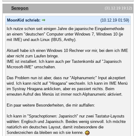
Seregon
(31.12.19 19:12)
MoonKid schrieb:
(10.12.19 01:59)
Ich nutze schon seit einigen Jahre die japanische Eingabemethode
an einem "deutschen" Computer unter Windows 7, Windows 10 (je
mit IME) und auch Linux (IBUS, Anthy).
Aktuell habe ich einen Windows 10 Rechner vor mir, bei dem ich IME
aber nicht zum Laufen bringe.
IME ist installiert. Ich kann auch per Tastenkombi auf "Japanisch
Microsoft-IME" umschalten.
Das Problem nun ist aber, dass nur "Alphanumeric" Input akzeptiert
wird. Ich kann nicht auf "Hiragana" wechseln. Ich kann im IME Menü
im Systray Hiragana anklicken, aber es passiert nichts. Beim
erneuten Aufruf des Menüs ist immer noch Alphanumeric aktiviert.
Ein paar weitere Besonderheiten, die mir auffallen:
Ich kann in "Sprachoptionen: Japanisch" nur zwei Tastatur-Layouts
wählen: Englisch und Japanisch. Beides wenig sinnvoll. Ich möchte
natürlich ein deutsches Layout, damit insbesondere die
Sonderzeichen da bleiben wo ich sie kenne.