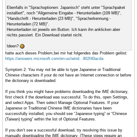
Ebenfalls in "Sprachoptionen: Japanisch" steht unter "Sprachpaket
installiert", noch "Allgemeine Eingabe - Herunterladen (109 MB)",
"Handschrift - Herunterladen (23 MB)", "Spracherkennung -
Herunterladen (72 MB)".
Herunterladen ist jeweils ein Button. Ich kann ihn anklicken aber
nichts passiert. Ein Download startet nicht.
Ideen?
hatte auch dieses Problem,bei mir hat folgendes das Problem gelöst:
https://answers.microsoft.com/en-us/wind...902f40acda
Symptom 2: You may not be able to type Japanese or Traditional
Chinese characters if your do not have an Internet connection or before
the dictionary is downloaded.
If you think you might have problems downloading the IME dictionary,
first check if the download was successful. To do this, open Settings,
and select Apps. Then select Manage Optional Features. If your
Japanese or Traditional Chinese IME dictionaries have been
successfully installed, you should see “Japanese typing” or “Chinese
(Taiwan) typing” within the list of Optional Features.
If you don’t see a successful download, try resolving this issue by
manually downloading the IME dictionary. (These steps require an