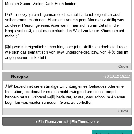
Mensch Super! Vielen Dank Euch beiden.
Daß EnnoGyoja ein Eigenname ist, darauf hätte ich eigentlich auch
selber kommen können. Hatte erst vor ein paar Monaten zufällig was
zu dieser Person gelesen. Aber wenn man sich so im Detail in die
Kanjis verbeißt, sieht man einfach den Wald vor lauter Bäumen nicht
mehr. ;-)
開山 war mir eigentlich schon klar, aber jetzt stellt sich doch die Frage,
wie sich das semantisch von 創建 unterscheidet, bzw. von 中興 das im
angegebenen Link steht.
Quote
Norojika
(30.10.12 18:11)
創建 bezeichnet die erstmalige Errichtung eines Gebäudes oder einer
Institution, bei dem/der es sich nicht zwingend um einen Tempel
handeln muss, während 中興 bedeutet, etwas, was schon im Ableben
begriffen war, wieder zu neuem Glanz zu verhelfen.
Quote
«
Ein Thema zurück
|
Ein Thema vor
»