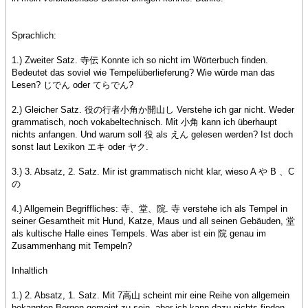
Sprachlich:
1.) Zweiter Satz. 寺伝 Konnte ich so nicht im Wörterbuch finden.
Bedeutet das soviel wie Tempelüberlieferung? Wie würde man das
Lesen? じでん oder てらでん?
2.) Gleicher Satz. 役の行者小角か開山し Verstehe ich gar nicht. Weder
grammatisch, noch vokabeltechnisch. Mit 小角 kann ich überhaupt
nichts anfangen. Und warum soll 役 als えん gelesen werden? Ist doch
sonst laut Lexikon エキ oder ヤク.
3.) 3. Absatz, 2. Satz. Mir ist grammatisch nicht klar, wieso A や B 、C
の
4.) Allgemein Begriffliches: 寺、堂、院. 寺 verstehe ich als Tempel in
seiner Gesamtheit mit Hund, Katze, Maus und all seinen Gebäuden, 堂
als kultische Halle eines Tempels. Was aber ist ein 院 genau im
Zusammenhang mit Tempeln?
Inhaltlich
1.) 2. Absatz, 1. Satz. Mit 7高山 scheint mir eine Reihe von allgemein
bekannten Bergen gemeint zu sein, aber ich kann dazu nichts finden.