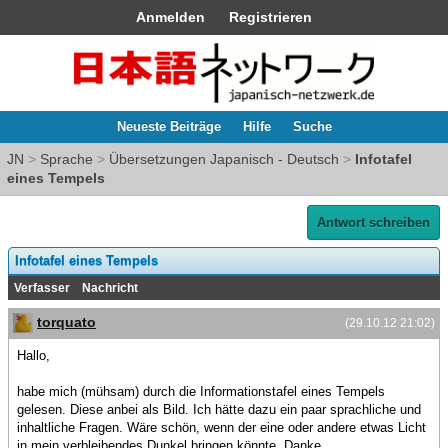
Anmelden
Registrieren
Neueste Beiträge
Hilfe
Suche
JN
>
Sprache
>
Übersetzungen Japanisch - Deutsch
>
Infotafel
eines Tempels
Antwort schreiben
Infotafel eines Tempels
Verfasser
Nachricht
torquato
(29.10.12 21:02)
Hallo,
habe mich (mühsam) durch die Informationstafel eines Tempels
gelesen. Diese anbei als Bild. Ich hätte dazu ein paar sprachliche und
inhaltliche Fragen. Wäre schön, wenn der eine oder andere etwas Licht
in mein verbleibendes Dunkel bringen könnte. Danke.