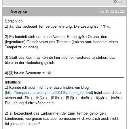
Quote
Norojika
(29.10.12 21:22)
Sprachlich:
1) Ja, das bedeutet Tempelüberlieferung. Die Lesung ist じでん.
2) Es handelt sich um einen Namen, En-no-gyôja Ozuno, den
(legendären) Gründervater des Tempels (kaizan suru bedeutet einen
Tempel zu gründen).
3) Statt des Kommas könnte hier auch ein weiteres to stehen, das
bleibt in der Bedeutung gleich.
4) 院 ist ein Synonym zu 寺.
Inhaltlich:
1) Konnte ich auch nicht viel dazu finden, ein Blog
(
http://tempsera.at.webry.info/201110/article_30.html
) listet aber diese
sieben auf: 叡山、比良山、伊吹山、愛宕山、金峰山、葛城山、神峰山.
Die Lesung dürfte kôzan sein.
2) 石 bezeichnet das Einkommen der zum Tempel gehörigen
Ländereien, wie genau das aber bemessen wird, weiß ich auch nicht.
Ist jemand schlauer?