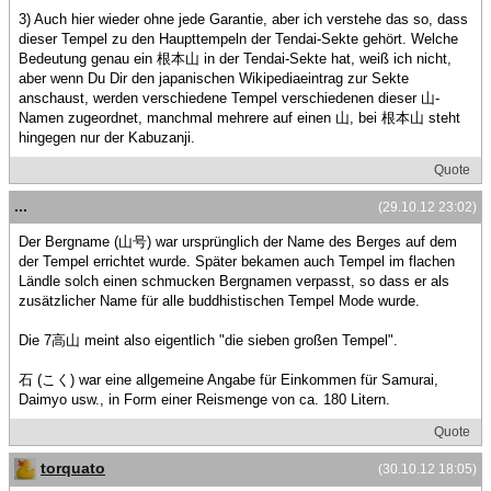
3) Auch hier wieder ohne jede Garantie, aber ich verstehe das so, dass
dieser Tempel zu den Haupttempeln der Tendai-Sekte gehört. Welche
Bedeutung genau ein 根本山 in der Tendai-Sekte hat, weiß ich nicht,
aber wenn Du Dir den japanischen Wikipediaeintrag zur Sekte
anschaust, werden verschiedene Tempel verschiedenen dieser 山-
Namen zugeordnet, manchmal mehrere auf einen 山, bei 根本山 steht
hingegen nur der Kabuzanji.
Quote
...
(29.10.12 23:02)
Der Bergname (山号) war ursprünglich der Name des Berges auf dem
der Tempel errichtet wurde. Später bekamen auch Tempel im flachen
Ländle solch einen schmucken Bergnamen verpasst, so dass er als
zusätzlicher Name für alle buddhistischen Tempel Mode wurde.
Die 7高山 meint also eigentlich "die sieben großen Tempel".
石 (こく) war eine allgemeine Angabe für Einkommen für Samurai,
Daimyo usw., in Form einer Reismenge von ca. 180 Litern.
Quote
torquato
(30.10.12 18:05)