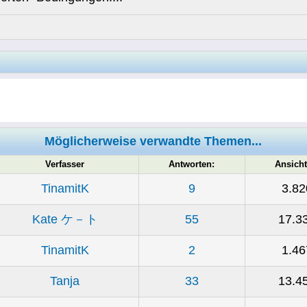
Möglicherweise verwandte Themen...
Verfasser
Antworten:
Ansicht
TinamitK
9
3.82
Kate ケ－ト
55
17.3
TinamitK
2
1.46
Tanja
33
13.4