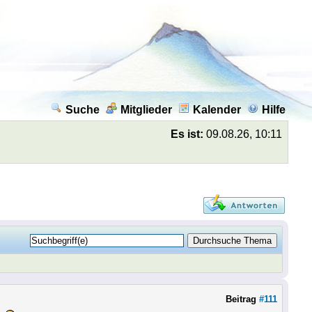
Suche
Mitglieder
Kalender
Hilfe
Es ist:
09.08.26, 10:11
Beitrag
#111