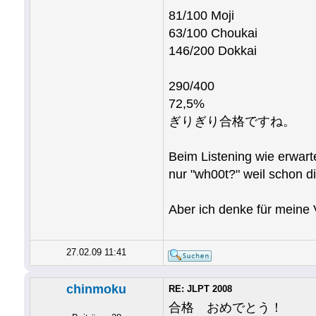
81/100 Moji
63/100 Choukai
146/200 Dokkai
290/400
72,5%
ぎりぎり合格ですね。
Beim Listening wie erwarte
nur "wh00t?" weil schon d
Aber ich denke für meine 
27.02.09 11:41
chinmoku
RE: JLPT 2008
合格 おめでとう！