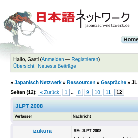
Hom
Hallo, Gast! (
Anmelden
—
Registrieren
)
Übersicht
|
Neueste Beiträge
»
Japanisch Netzwerk
»
Ressourcen
»
Gespräche
»
JL
Seiten (12):
« Zurück
1
...
8
9
10
11
12
JLPT 2008
Verfasser
Nachricht
izukura
RE: JLPT 2008