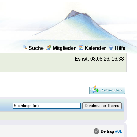
Suche
Mitglieder
Kalender
Hilfe
Es ist:
08.08.26, 16:38
Beitrag
#81