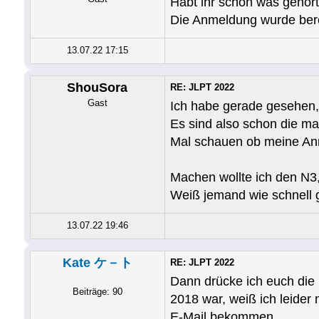
Habt ihr schon was gehört
Die Anmeldung wurde bere
13.07.22 17:15
ShouSora
RE: JLPT 2022
Gast
Ich habe gerade gesehen, 
Es sind also schon die m
Mal schauen ob meine An
Machen wollte ich den N3
Weiß jemand wie schnell 
13.07.22 19:46
Kate ケ－ト
RE: JLPT 2022
Dann drücke ich euch die 
Beiträge: 90
2018 war, weiß ich leider
E-Mail bekommen.