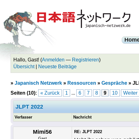
Hom
Hallo, Gast! (
Anmelden
—
Registrieren
)
Übersicht
|
Neueste Beiträge
»
Japanisch Netzwerk
»
Ressourcen
»
Gespräche
»
JL
Seiten (10):
« Zurück
1
...
6
7
8
9
10
Weiter
JLPT 2022
Verfasser
Nachricht
Mimi56
RE: JLPT 2022
Gast