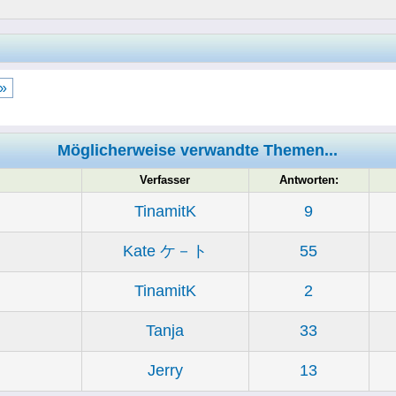
 »
Möglicherweise verwandte Themen...
Verfasser
Antworten:
TinamitK
9
Kate ケ－ト
55
TinamitK
2
Tanja
33
Jerry
13