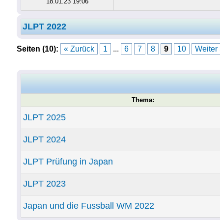
18.01.23 19:06
JLPT 2022
Seiten (10):
« Zurück
1
...
6
7
8
9
10
Weiter
Thema:
JLPT 2025
JLPT 2024
JLPT Prüfung in Japan
JLPT 2023
Japan und die Fussball WM 2022