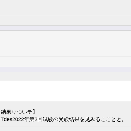
受験结果りついテ】
LPTdes2022年第2回试験の受験结果を见みるこことと。