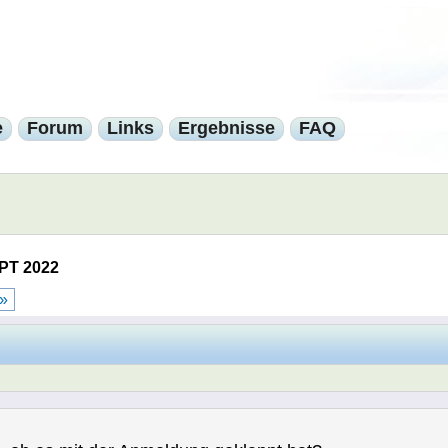
e
Forum
Links
Ergebnisse
FAQ
PT 2022
 »