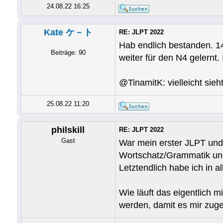
24.08.22 16:25
Kate ケ－ト
RE: JLPT 2022
Hab endlich bestanden. 14
Beiträge: 90
weiter für den N4 gelernt
@TinamitK: vielleicht si
25.08.22 11:20
philskill
RE: JLPT 2022
Gast
War mein erster JLPT und 
Wortschatz/Grammatik un
Letztendlich habe ich in a
Wie läuft das eigentlich m
werden, damit es mir zug