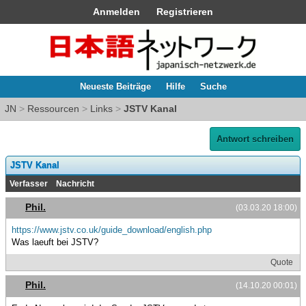
Anmelden
Registrieren
Neueste Beiträge
Hilfe
Suche
JN
>
Ressourcen
>
Links
>
JSTV Kanal
Antwort schreiben
JSTV Kanal
Verfasser
Nachricht
Phil.
(03.03.20 18:00)
https://www.jstv.co.uk/guide_download/english.php
Was laeuft bei JSTV?
Quote
Phil.
(14.10.20 00:01)