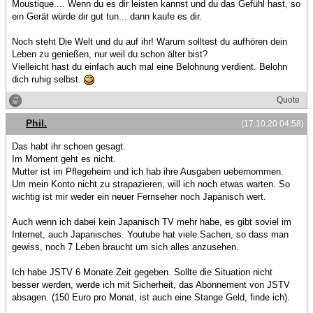
Moustique.... Wenn du es dir leisten kannst und du das Gefühl hast, so
ein Gerät würde dir gut tun... dann kaufe es dir.
Noch steht Die Welt und du auf ihr! Warum solltest du aufhören dein
Leben zu genießen, nur weil du schon älter bist?
Vielleicht hast du einfach auch mal eine Belohnung verdient. Belohn
dich ruhig selbst.
Quote
Phil.
(17.10.20 04:58)
Das habt ihr schoen gesagt.
Im Moment geht es nicht.
Mutter ist im Pflegeheim und ich hab ihre Ausgaben uebernommen.
Um mein Konto nicht zu strapazieren, will ich noch etwas warten. So
wichtig ist mir weder ein neuer Fernseher noch Japanisch wert.
Auch wenn ich dabei kein Japanisch TV mehr habe, es gibt soviel im
Internet, auch Japanisches. Youtube hat viele Sachen, so dass man
gewiss, noch 7 Leben braucht um sich alles anzusehen.
Ich habe JSTV 6 Monate Zeit gegeben. Sollte die Situation nicht
besser werden, werde ich mit Sicherheit, das Abonnement von JSTV
absagen. (150 Euro pro Monat, ist auch eine Stange Geld, finde ich).