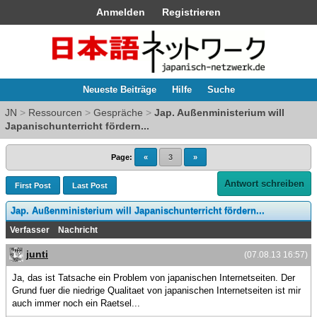
Anmelden
Registrieren
Neueste Beiträge
Hilfe
Suche
JN
>
Ressourcen
>
Gespräche
>
Jap. Außenministerium will
Japanischunterricht fördern...
Page:
«
3
»
Antwort schreiben
First Post
Last Post
Jap. Außenministerium will Japanischunterricht fördern...
Verfasser
Nachricht
junti
(07.08.13 16:57)
Ja, das ist Tatsache ein Problem von japanischen Internetseiten. Der
Grund fuer die niedrige Qualitaet von japanischen Internetseiten ist mir
auch immer noch ein Raetsel...