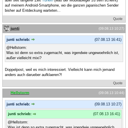
aber seit längerer Zeit
Tuneln
(was der Mobilableger zu sein scheint)
auf meinem Android-Smartphone, wo die ganzen japanischen Sender
bisher auf Entdeckung warteten...
Quote
junti
(09.08.13 10:27)
junti schrieb:
(07.08.13 16:41)
@Hellstorm:
Was ist denn so extra zugemacht, was irgendwie ungewoehnlich ist,
außer vielleicht mixi?
Doppelpost, weil es mich interessiert. Vielleicht kann mich jemand
anders auch darueber aufklaeren?!
Quote
Hellstorm
(09.08.13 10:44)
junti schrieb:
(09.08.13 10:27)
junti schrieb:
(07.08.13 16:41)
@Hellstorm:
Was ist denn so extra zugemacht, was irgendwie ungewoehnlich