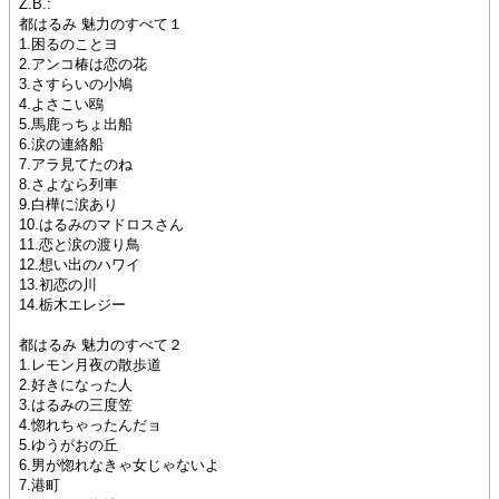
Z.B.:
都はるみ 魅力のすべて１
1.困るのことヨ
2.アンコ椿は恋の花
3.さすらいの小鳩
4.よさこい鴎
5.馬鹿っちょ出船
6.涙の連絡船
7.アラ見てたのね
8.さよなら列車
9.白樺に涙あり
10.はるみのマドロスさん
11.恋と涙の渡り鳥
12.想い出のハワイ
13.初恋の川
14.栃木エレジー
都はるみ 魅力のすべて２
1.レモン月夜の散歩道
2.好きになった人
3.はるみの三度笠
4.惚れちゃったんだョ
5.ゆうがおの丘
6.男が惚れなきゃ女じゃないよ
7.港町