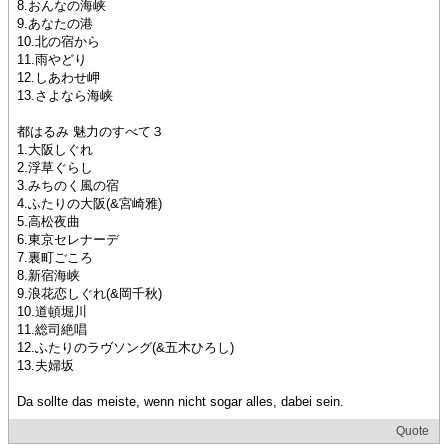
8.おんなの海峡
9.あなたの港
10.北の宿から
11.雨やどり
12.しあわせ岬
13.さよなら海峡
都はるみ 魅力のすべて３
1.大阪しぐれ
2.浮草ぐらし
3.みちのく風の宿
4.ふたりの大阪(&宮崎雅)
5.高松夜曲
6.東京セレナーデ
7.裏町ごころ
8.新宿海峡
9.浪花恋しぐれ(&岡千秋)
10.道頓堀川
11.総司絶唱
12.ふたりのラヴソング(&五木ひろし)
13.夫婦坂
Da sollte das meiste, wenn nicht sogar alles, dabei sein.
Quote