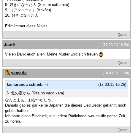
8. 好きになった人 (Suki ni natta hito)
9. （アンコール）(Ankôru)
10. 好きになった人
Edit: Immer diese Ninjas ._.
Quote
Jian9
(17.03.13 16:50)
Vielen Dank euch allen. Meine Mutter wird sich freuen
Quote
yamada
(18.03.13 11:08)
komarunda schrieb:
(17.03.13 16:26)
8. 北の宿から (Kita no yado kara)
なんとまあ、おなつかしや。
Damals gab es gar keine Japaner, die dieses Lied weder gekannt noch
gehört hatten.
Ich hatte einen Eindruck, aus jedem Radiokanal war es die ganze Zeit
zu hören.
Quote