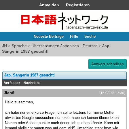
Anmelden
Registrieren
Neueste Beiträge
Hilfe
Suche
JN
>
Sprache
>
Übersetzungen Japanisch - Deutsch
>
Jap.
Sängerin 1987 gesucht!
Antwort schreiben
Jap. Sängerin 1987 gesucht!
Verfasser
Nachricht
Jian9
(16.03.13 13:36)
Hallo zusammen,
ich habe nur eine kurze Frage, ich sollte letztens für meine Mutter
etwas bei Google raussuchen nur leider habe ich keinen übersetzten
Namen oder Anhaltspunkte nach denen ich suchen könnte. Kann mir
jemand vielleicht sagen was auf dem VHS Umschlag steht bzw. wie