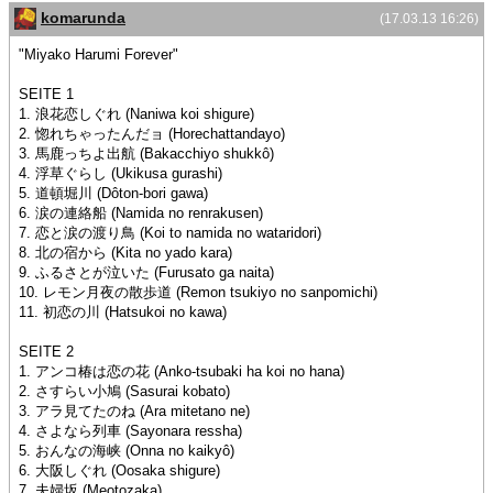
komarunda
(17.03.13 16:26)
"Miyako Harumi Forever"
SEITE 1
1. 浪花恋しぐれ (Naniwa koi shigure)
2. 惚れちゃったんだョ (Horechattandayo)
3. 馬鹿っちよ出航 (Bakacchiyo shukkô)
4. 浮草ぐらし (Ukikusa gurashi)
5. 道頓堀川 (Dôton-bori gawa)
6. 涙の連絡船 (Namida no renrakusen)
7. 恋と涙の渡り鳥 (Koi to namida no wataridori)
8. 北の宿から (Kita no yado kara)
9. ふるさとが泣いた (Furusato ga naita)
10. レモン月夜の散歩道 (Remon tsukiyo no sanpomichi)
11. 初恋の川 (Hatsukoi no kawa)
SEITE 2
1. アンコ椿は恋の花 (Anko-tsubaki ha koi no hana)
2. さすらい小鳩 (Sasurai kobato)
3. アラ見てたのね (Ara mitetano ne)
4. さよなら列車 (Sayonara ressha)
5. おんなの海峡 (Onna no kaikyô)
6. 大阪しぐれ (Oosaka shigure)
7. 夫婦坂 (Meotozaka)