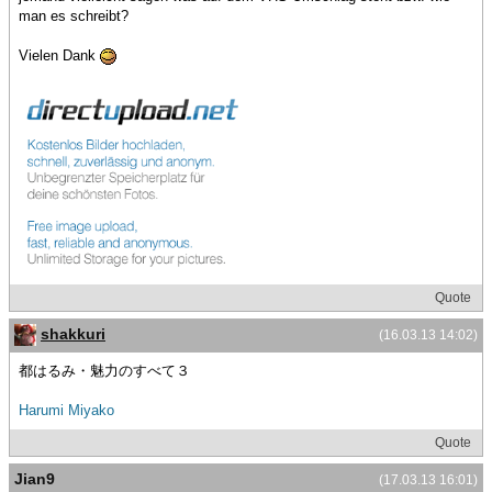
man es schreibt?
Vielen Dank
Quote
shakkuri
(16.03.13 14:02)
都はるみ・魅力のすべて３
Harumi Miyako
Quote
Jian9
(17.03.13 16:01)