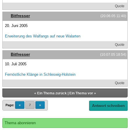
Quote
Bitfresser
(20.06.05 11:40)
20. Juni 2005
Erweiterung des Walfangs auf neue Walarten
Quote
Bitfresser
(10.07.05 18:54)
10. Juli 2005
Fernöstliche Klänge in Schleswig-Holstein
Quote
«
Ein Thema zurück
|
Ein Thema vor
»
Page:
«
7
»
Antwort schreiben
Thema abonnieren