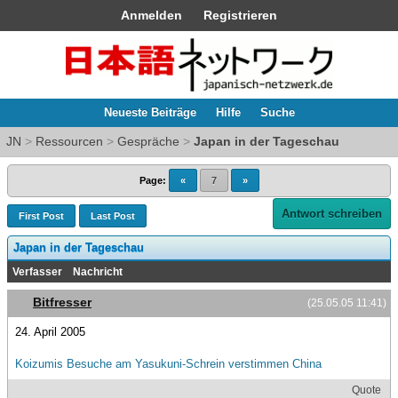
Anmelden
Registrieren
Neueste Beiträge
Hilfe
Suche
JN
>
Ressourcen
>
Gespräche
>
Japan in der Tageschau
Page:
«
7
»
Antwort schreiben
First Post
Last Post
Japan in der Tageschau
Verfasser
Nachricht
Bitfresser
(25.05.05 11:41)
24. April 2005
Koizumis Besuche am Yasukuni-Schrein verstimmen China
Quote