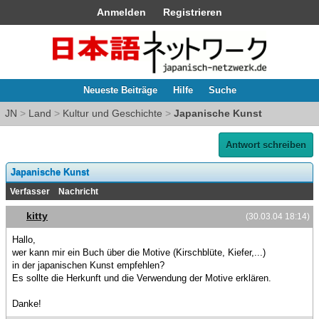
Anmelden
Registrieren
Neueste Beiträge
Hilfe
Suche
JN
>
Land
>
Kultur und Geschichte
>
Japanische Kunst
Antwort schreiben
Japanische Kunst
Verfasser
Nachricht
kitty
(30.03.04 18:14)
Hallo,
wer kann mir ein Buch über die Motive (Kirschblüte, Kiefer,...)
in der japanischen Kunst empfehlen?
Es sollte die Herkunft und die Verwendung der Motive erklären.
Danke!