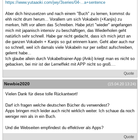
https://www.yutaaoki.com/jwy/3series/04-...a+sentence
Aber dich hinzusetzen und nach einem "Buch" zu lernen, kommst du
ehh nicht drum herum... Vorallem um sich Vokabeln (+Kanjis) zu
merken, hilft vor allem das Schreiben. Habe jetzt "wieder" angefangen
mich mit japanisch intensiv zu beschäftigen, das Wiederholen geht
natürlich sehr schnell. Habe gar nicht gedacht, dass ich mich jetzt an
die ganzen Vokabeln + Kanjis so gut erinnern kann. Geht aber auch nur
so schnell, weil ich damals viele Vokabeln nur per selbst aufschreiben,
gelernt habe...
Ich glaube allein durch Vokabeltrainer-App (Anki) kriegt man es nicht so
gebacken, bei mir ist der Lerneffekt mit APP nicht so groß....
Quote
Newbie2020
(15.04.20 13:24)
Vielen Dank für diese tolle Rückantwort!
Darf ich fragen welche deutschen Bücher du verwendest?
Apps bringen mich leider auch nicht wirklich weiter. Ich schaue da noch
weniger rein als in ein Buch.
Und die Webseiten empfindest du effektiver als Apps?
Quote