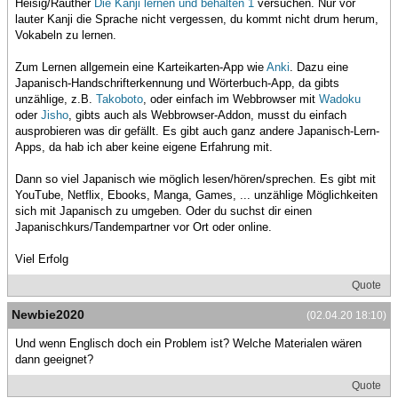
Heisig/Rauther
Die Kanji lernen und behalten 1
versuchen. Nur vor
lauter Kanji die Sprache nicht vergessen, du kommt nicht drum herum,
Vokabeln zu lernen.
Zum Lernen allgemein eine Karteikarten-App wie
Anki
. Dazu eine
Japanisch-Handschrifterkennung und Wörterbuch-App, da gibts
unzählige, z.B.
Takoboto
, oder einfach im Webbrowser mit
Wadoku
oder
Jisho
, gibts auch als Webbrowser-Addon, musst du einfach
ausprobieren was dir gefällt. Es gibt auch ganz andere Japanisch-Lern-
Apps, da hab ich aber keine eigene Erfahrung mit.
Dann so viel Japanisch wie möglich lesen/hören/sprechen. Es gibt mit
YouTube, Netflix, Ebooks, Manga, Games, ... unzählige Möglichkeiten
sich mit Japanisch zu umgeben. Oder du suchst dir einen
Japanischkurs/Tandempartner vor Ort oder online.
Viel Erfolg
Quote
Newbie2020
(02.04.20 18:10)
Und wenn Englisch doch ein Problem ist? Welche Materialen wären
dann geeignet?
Quote