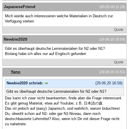
JapaneseFriend
(05.05.20 11:19)
Mich würde auch interessieren welche Materialien in Deutsch zur
Verfügung stehen
Quote
Newbie2020
(29.06.20 16:59)
Gibt es überhaupt deutsche Lernmaterialien für N2 oder N1?
Bislang habe ich alles nur auf Englisch gefunden
Quote
Yano
(29.06.20 21:51)
Newbie2020 schrieb:
(29.06.20 16:59)
Gibt es überhaupt deutsche Lernmaterialien für N2 oder N1?
Das kann ich zwar nicht beantworten, finde aber die Frage interessant.
Es gibt genug Material, etwa auf Youtube, z.B. 日本語の森.
Das ist jedoch auf (easy) Japanisch, und wahrlich, warum bräuchtest
Du, obwohl schon auf N2- oder gar N1-Niveau, dann noch
deutschbasierte Lehrmittel? Also, wenn ich Dir mit dieser Frage nicht
zu nahetrete.