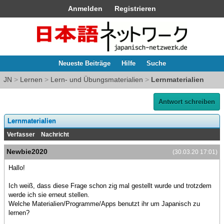
Anmelden
Registrieren
Neueste Beiträge
Hilfe
Suche
JN
>
Lernen
>
Lern- und Übungsmaterialien
>
Lernmaterialien
Antwort schreiben
Lernmaterialien
Verfasser
Nachricht
Newbie2020
(30.03.20 17:01)
Hallo!
Ich weiß, dass diese Frage schon zig mal gestellt wurde und trotzdem
werde ich sie erneut stellen.
Welche Materialien/Programme/Apps benutzt ihr um Japanisch zu
lernen?