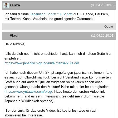
zanza
(03.04.20 10:45)
Ich fand & finde
Japanisch Schritt für Schritt
gut. 2 Bände, Deutsch,
mit Texten, Kana, Vokabeln und grundlegender Grammatik.
Quote
Vlad
(11.04.20 20:01)
Hallo Newbie,
falls du dich noch nicht entschieden hast, kann ich dir diese Seite hier
empfehlen:
https://www.japanisch-grund-und-intensivkurs.de/
Ich habe nach diesem Uni-Skript angefangen japanisch zu lernen, fand
es auch gut. Obwohl man ggf. bei nicht Verständnis/zu komprimierten
Stoff auch auf andere Quellen zugreifen sollte (auch schon oben
genannt). Übung macht den Meister! Habe mich hier heute registriert:
https://www.yutaaoki.com/blog/.
Habe heute den ersten Video link
bekommen, fand es sehr Interessant (es geht mehr drum, wie die
Japaner in Wirklichkeit spreche).
Hier der Link, für das erste Video. Ist kostenlos, also einfach
abonnieren bei Interesse.