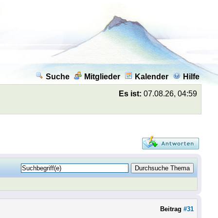
Suche
Mitglieder
Kalender
Hilfe
Es ist:
07.08.26, 04:59
Beitrag
#31