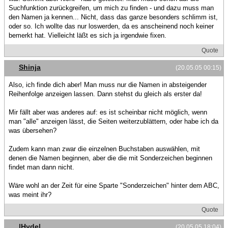
Suchfunktion zurückgreifen, um mich zu finden - und dazu muss man
den Namen ja kennen... Nicht, dass das ganze besonders schlimm ist,
oder so. Ich wollte das nur loswerden, da es anscheinend noch keiner
bemerkt hat. Vielleicht läßt es sich ja irgendwie fixen.
Quote
Shinja
(20.05.05 00:15)
Also, ich finde dich aber! Man muss nur die Namen in absteigender
Reihenfolge anzeigen lassen. Dann stehst du gleich als erster da!
Mir fällt aber was anderes auf: es ist scheinbar nicht möglich, wenn
man "alle" anzeigen lässt, die Seiten weiterzublättern, oder habe ich da
was übersehen?
Zudem kann man zwar die einzelnen Buchstaben auswählen, mit
denen die Namen beginnen, aber die die mit Sonderzeichen beginnen
findet man dann nicht.
Wäre wohl an der Zeit für eine Sparte "Sonderzeichen" hinter dem ABC,
was meint ihr?
Quote
|Hyde|
(20.05.05 18:04)