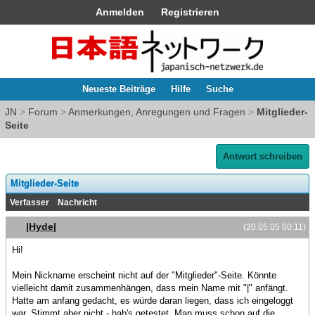
Anmelden
Registrieren
Neueste Beiträge
Hilfe
Suche
JN
>
Forum
>
Anmerkungen, Anregungen und Fragen
>
Mitglieder-
Seite
Antwort schreiben
Mitglieder-Seite
Verfasser
Nachricht
|Hyde|
(20.05.05 00:11)
Hi!
Mein Nickname erscheint nicht auf der "Mitglieder"-Seite. Könnte
vielleicht damit zusammenhängen, dass mein Name mit "|" anfängt.
Hatte am anfang gedacht, es würde daran liegen, dass ich eingeloggt
war. Stimmt aber nicht - hab's getestet. Man muss schon auf die