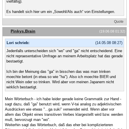
vielfältig).
Es handelt sich hier um ein „Sowohl/Als auch“ von Einstellungen.
Quote
Pinkys.Brain
(19.06.08 01:32)
Lori schrieb:
(14.05.08 08:27)
Jedenfalls unterscheiden sich "wo" und "ga" nicht entscheidend. Eine
nicht repraesentative Umfrage an meinem Arbeitsplatz hat das gerade
bestaetigt.
Ich bin der Meinung das "ga" in bisschen das was man trinken
moechte betont (in etwa so wie "ha"). Also ich moechte BIER und
nicht Wein oder so trinken. Wird aber von meinen Japanern nicht
wirklich bestaetigt.
Mein Wörterbuch - ich habe leider gerade keine Grammatik zur Hand -
sagt dazu, daß "ga" benutzt wird, wenn V-tai analog zu adjektivischen
Ausdrücken wie etwas "...ga suki" verwendet wird. Wenn aber vor
allem das Objekt eines transitiven Verbes klargestellt wird bzw. werden
muß, bervorzugt man "wo".
Weiterhin sagt das Wörterbuch, daß das eher bei komplizierteren