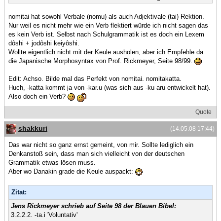
nomitai hat sowohl Verbale (nomu) als auch Adjektivale (tai) Rektion.
Nur weil es nicht mehr wie ein Verb flektiert würde ich nicht sagen das
es kein Verb ist. Selbst nach Schulgrammatik ist es doch ein Lexem
dôshi + jodôshi keiyôshi.
Wollte eigentlich nicht mit der Keule ausholen, aber ich Empfehle da
die Japanische Morphosyntax von Prof. Rickmeyer, Seite 98/99.
Edit: Achso. Bilde mal das Perfekt von nomitai. nomitakatta.
Huch, -katta kommt ja von -kar.u (was sich aus -ku aru entwickelt hat).
Also doch ein Verb?
Quote
shakkuri
(14.05.08 17:44)
Das war nicht so ganz ernst gemeint, von mir. Sollte lediglich ein
Denkanstoß sein, dass man sich vielleicht von der deutschen
Grammatik etwas lösen muss.
Aber wo Danakin grade die Keule auspackt:
Zitat:
Jens Rickmeyer schrieb auf Seite 98 der Blauen Bibel:
3.2.2.2. -ta.i 'Voluntativ'