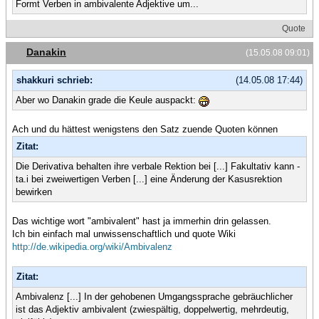
Formt Verben in ambivalente Adjektive um...
Quote
Danakin
(15.05.08 09:01)
shakkuri schrieb:
(14.05.08 17:44)
Aber wo Danakin grade die Keule auspackt:
Ach und du hättest wenigstens den Satz zuende Quoten können
Zitat:
Die Derivativa behalten ihre verbale Rektion bei [...] Fakultativ kann -
ta.i bei zweiwertigen Verben [...] eine Änderung der Kasusrektion
bewirken
Das wichtige wort "ambivalent" hast ja immerhin drin gelassen.
Ich bin einfach mal unwissenschaftlich und quote Wiki
http://de.wikipedia.org/wiki/Ambivalenz
Zitat:
Ambivalenz [...] In der gehobenen Umgangssprache gebräuchlicher
ist das Adjektiv ambivalent (zwiespältig, doppelwertig, mehrdeutig,