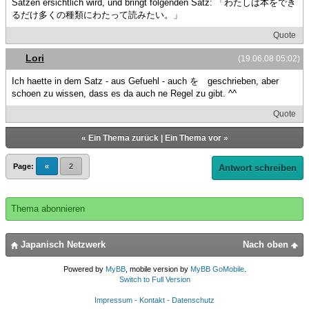
Sätzen ersichtlich wird, und bringt folgenden Satz: 「わたしは本をでき
るだけ多くの種類にわたって読みたい。」
Quote
Lori
(19.06.08 05:02)
Ich haette in dem Satz - aus Gefuehl - auch を geschrieben, aber
schoen zu wissen, dass es da auch ne Regel zu gibt. ^^
Quote
«
Ein Thema zurück
|
Ein Thema vor
»
Page:
«
2
Antwort schreiben
Thema abonnieren
Japanisch Netzwerk
Nach oben
Powered by
MyBB
, mobile version by
MyBB GoMobile
.
Switch to Full Version
Impressum - Kontakt - Datenschutz