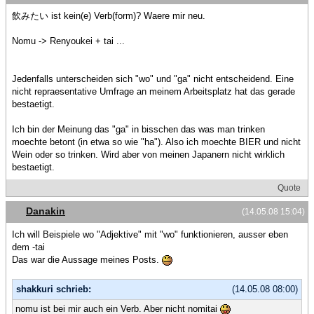
飲みたい ist kein(e) Verb(form)? Waere mir neu.
Nomu -> Renyoukei + tai ...
Jedenfalls unterscheiden sich "wo" und "ga" nicht entscheidend. Eine
nicht repraesentative Umfrage an meinem Arbeitsplatz hat das gerade
bestaetigt.
Ich bin der Meinung das "ga" in bisschen das was man trinken
moechte betont (in etwa so wie "ha"). Also ich moechte BIER und nicht
Wein oder so trinken. Wird aber von meinen Japanern nicht wirklich
bestaetigt.
Quote
Danakin
(14.05.08 15:04)
Ich will Beispiele wo "Adjektive" mit "wo" funktionieren, ausser eben
dem -tai
Das war die Aussage meines Posts.
shakkuri schrieb:
(14.05.08 08:00)
nomu ist bei mir auch ein Verb. Aber nicht nomitai