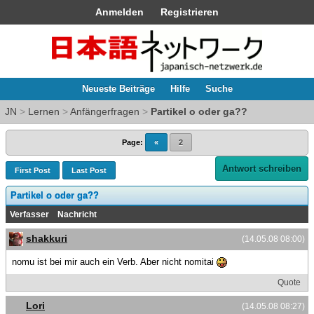
Anmelden
Registrieren
Neueste Beiträge
Hilfe
Suche
JN
>
Lernen
>
Anfängerfragen
>
Partikel o oder ga??
Page:
«
2
Antwort schreiben
First Post
Last Post
Partikel o oder ga??
Verfasser
Nachricht
shakkuri
(14.05.08 08:00)
nomu ist bei mir auch ein Verb. Aber nicht nomitai
Quote
Lori
(14.05.08 08:27)