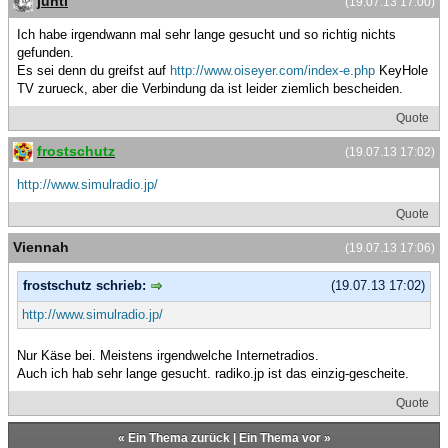
junti
(19.07.13 17:00)
Ich habe irgendwann mal sehr lange gesucht und so richtig nichts
gefunden.
Es sei denn du greifst auf
http://www.oiseyer.com/index-e.php
KeyHole
TV zurueck, aber die Verbindung da ist leider ziemlich bescheiden.
Quote
frostschutz
(19.07.13 17:02)
http://www.simulradio.jp/
Quote
Viennah
(19.07.13 17:06)
frostschutz schrieb:
(19.07.13 17:02)
http://www.simulradio.jp/
Nur Käse bei. Meistens irgendwelche Internetradios.
Auch ich hab sehr lange gesucht. radiko.jp ist das einzig-gescheite.
Quote
«
Ein Thema zurück
|
Ein Thema vor
»