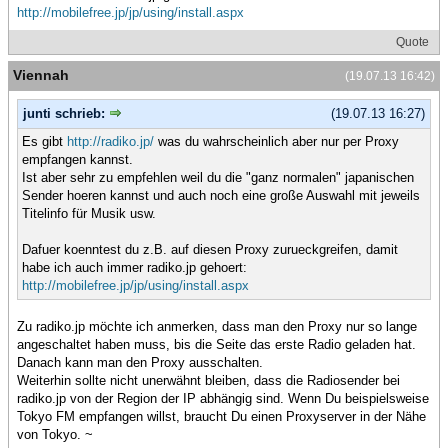
http://mobilefree.jp/jp/using/install.aspx
Quote
Viennah
(19.07.13 16:42)
junti schrieb:
(19.07.13 16:27)
Es gibt
http://radiko.jp/
was du wahrscheinlich aber nur per Proxy
empfangen kannst.
Ist aber sehr zu empfehlen weil du die "ganz normalen" japanischen
Sender hoeren kannst und auch noch eine große Auswahl mit jeweils
Titelinfo für Musik usw.
Dafuer koenntest du z.B. auf diesen Proxy zurueckgreifen, damit
habe ich auch immer radiko.jp gehoert:
http://mobilefree.jp/jp/using/install.aspx
Zu radiko.jp möchte ich anmerken, dass man den Proxy nur so lange
angeschaltet haben muss, bis die Seite das erste Radio geladen hat.
Danach kann man den Proxy ausschalten.
Weiterhin sollte nicht unerwähnt bleiben, dass die Radiosender bei
radiko.jp von der Region der IP abhängig sind. Wenn Du beispielsweise
Tokyo FM empfangen willst, braucht Du einen Proxyserver in der Nähe
von Tokyo. ~