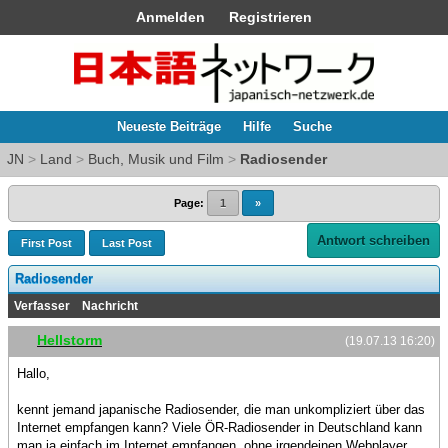
Anmelden
Registrieren
Neueste Beiträge
Hilfe
Suche
JN
>
Land
>
Buch, Musik und Film
>
Radiosender
Page:
1
»
Antwort schreiben
First Post
Last Post
Radiosender
Verfasser
Nachricht
Hellstorm
(19.07.13 16:20)
Hallo,
kennt jemand japanische Radiosender, die man unkompliziert über das
Internet empfangen kann? Viele ÖR-Radiosender in Deutschland kann
man ja einfach im Internet empfangen, ohne irgendeinen Webplayer