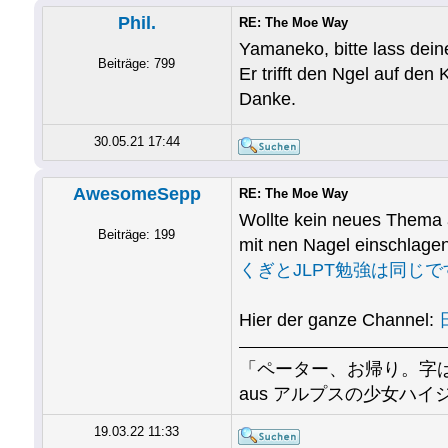
Phil.
RE: The Moe Way
Yamaneko, bitte lass dein
Beiträge: 799
Er trifft den Ngel auf den 
Danke.
30.05.21 17:44
AwesomeSepp
RE: The Moe Way
Wollte kein neues Thema a
Beiträge: 199
mit nen Nagel einschlagen
くぎとJLPT勉強は同じで
Hier der ganze Channel:
「ペーター、お帰り。字は
aus アルプスの少女ハイジ 
19.03.22 11:33