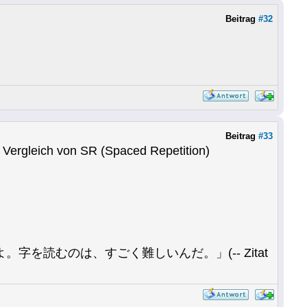
Beitrag
#32
Beitrag
#33
r Vergleich von SR (Spaced Repetition)
読むのは、すごく難しいんだ。」(-- Zitat