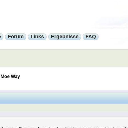
e
Forum
Links
Ergebnisse
FAQ
 Moe Way