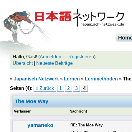
Hom
Hallo, Gast! (
Anmelden
—
Registrieren
)
Übersicht
|
Neueste Beiträge
»
Japanisch Netzwerk
»
Lernen
»
Lernmethoden
»
The
Seiten (4):
« Zurück
1
2
3
4
The Moe Way
Verfasser
Nachricht
yamaneko
RE: The Moe Way