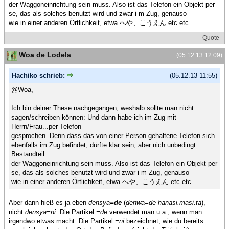
der Waggoneinrichtung sein muss. Also ist das Telefon ein Objekt per
se, das als solches benutzt wird und zwar i m Zug, genauso
wie in einer anderen Örtlichkeit, etwa へや、こうえん etc.etc.
Quote
Woa de Lodela
(05.12.13 12:09)
Hachiko schrieb:
(05.12.13 11:55)
@Woa,
Ich bin deiner These nachgegangen, weshalb sollte man nicht
sagen/schreiben können: Und dann habe ich im Zug mit
Herrn/Frau...per Telefon
gesprochen. Denn dass das von einer Person gehaltene Telefon sich
ebenfalls im Zug befindet, dürfte klar sein, aber nich unbedingt
Bestandteil
der Waggoneinrichtung sein muss. Also ist das Telefon ein Objekt per
se, das als solches benutzt wird und zwar i m Zug, genauso
wie in einer anderen Örtlichkeit, etwa へや、こうえん etc.etc.
Aber dann hieß es ja eben
densya
=de
(
denwa=de hanasi.masi.ta
),
nicht
densya=ni
. Die Partikel
=de
verwendet man u.a., wenn man
irgendwo etwas macht. Die Partikel
=ni
bezeichnet, wie du bereits