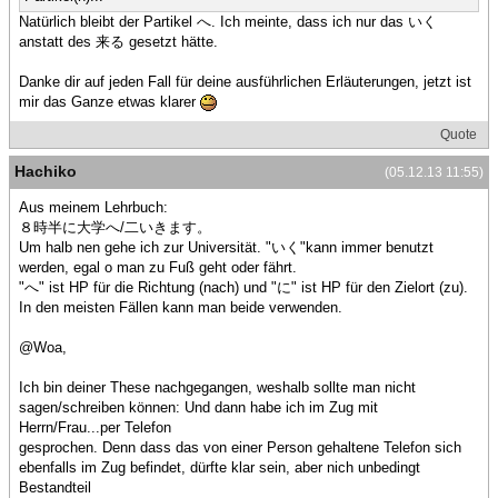
Natürlich bleibt der Partikel へ. Ich meinte, dass ich nur das いく
anstatt des 来る gesetzt hätte.
Danke dir auf jeden Fall für deine ausführlichen Erläuterungen, jetzt ist
mir das Ganze etwas klarer
Quote
Hachiko
(05.12.13 11:55)
Aus meinem Lehrbuch:
８時半に大学へ/二いきます。
Um halb nen gehe ich zur Universität. "いく"kann immer benutzt
werden, egal o man zu Fuß geht oder fährt.
"へ" ist HP für die Richtung (nach) und "に" ist HP für den Zielort (zu).
In den meisten Fällen kann man beide verwenden.
@Woa,
Ich bin deiner These nachgegangen, weshalb sollte man nicht
sagen/schreiben können: Und dann habe ich im Zug mit
Herrn/Frau...per Telefon
gesprochen. Denn dass das von einer Person gehaltene Telefon sich
ebenfalls im Zug befindet, dürfte klar sein, aber nich unbedingt
Bestandteil