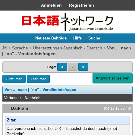
Anmelden
Registrieren
Neueste Beiträge
Hilfe
Suche
JN
>
Sprache
>
Übersetzungen Japanisch - Deutsch
>
Von ... nach
| "no" - Verständnisfragen
Page:
«
2
»
Antwort schreiben
First Post
Last Post
Von ... nach | "no" - Verständnisfragen
Verfasser
Nachricht
Darkrain
(04.12.13 20:40)
Zitat:
Das verstehe ich nicht, bei いく brauchst du doch auch (eine)
Partikel(n)...