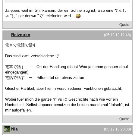
Ja eben, weil im Shinkansen, der ein Schnellzug ist, also eine でんし
ゃ "に" per denwa "で" telefoniert wird.
Quote
Reizouko
(05.12.13 12:46)
電車で電話で話す
Das sind zwei verschiedene で.
電車で話す － Ort der Handlung (da ist Woa ja schon genauer drauf
eingegangen)
電話で話す ー Hilfsmittel um etwas zu tun
Gleicher Partikel, aber hier in verschiedenen Funktionen gebraucht.
Wobei fuer mich die ganze で vs に Geschichte nach wie vor ein
Raetsel ist. Selbst Japaner benutzen die beiden manchmal "falsch", ist
mir aufgefallen.
Quote
Nia
(05.12.13 20:08)