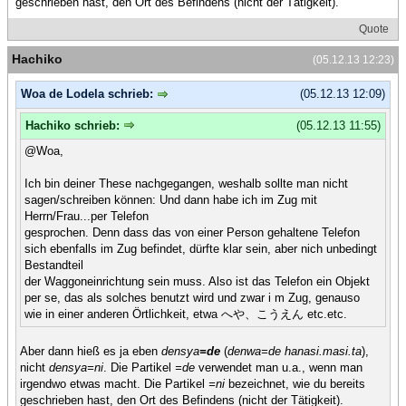
geschrieben hast, den Ort des Befindens (nicht der Tätigkeit).
Quote
Hachiko
(05.12.13 12:23)
Woa de Lodela schrieb:
(05.12.13 12:09)
Hachiko schrieb:
(05.12.13 11:55)
@Woa,
Ich bin deiner These nachgegangen, weshalb sollte man nicht
sagen/schreiben können: Und dann habe ich im Zug mit
Herrn/Frau...per Telefon
gesprochen. Denn dass das von einer Person gehaltene Telefon
sich ebenfalls im Zug befindet, dürfte klar sein, aber nich unbedingt
Bestandteil
der Waggoneinrichtung sein muss. Also ist das Telefon ein Objekt
per se, das als solches benutzt wird und zwar i m Zug, genauso
wie in einer anderen Örtlichkeit, etwa へや、こうえん etc.etc.
Aber dann hieß es ja eben
densya
=de
(
denwa=de hanasi.masi.ta
),
nicht
densya=ni
. Die Partikel
=de
verwendet man u.a., wenn man
irgendwo etwas macht. Die Partikel
=ni
bezeichnet, wie du bereits
geschrieben hast, den Ort des Befindens (nicht der Tätigkeit).