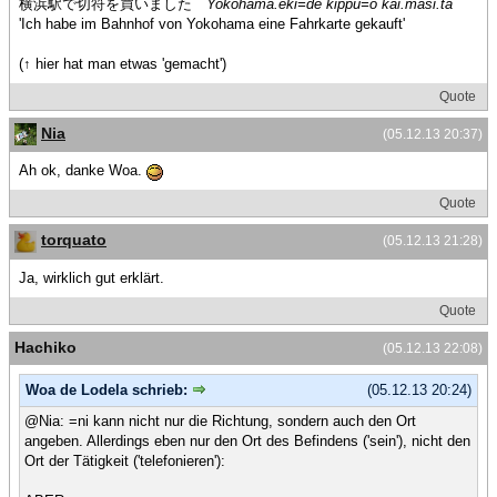
横浜駅で切符を買いました
Yokohama.eki=de kippu=o kai.masi.ta
'Ich habe im Bahnhof von Yokohama eine Fahrkarte gekauft'
(↑ hier hat man etwas 'gemacht')
Quote
Nia
(05.12.13 20:37)
Ah ok, danke Woa.
Quote
torquato
(05.12.13 21:28)
Ja, wirklich gut erklärt.
Quote
Hachiko
(05.12.13 22:08)
Woa de Lodela schrieb:
(05.12.13 20:24)
@Nia: =ni kann nicht nur die Richtung, sondern auch den Ort
angeben. Allerdings eben nur den Ort des Befindens ('sein'), nicht den
Ort der Tätigkeit ('telefonieren'):