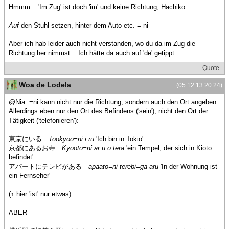
Hmmm... 'Im Zug' ist doch 'im' und keine Richtung, Hachiko.
Auf
den Stuhl setzen, hinter dem Auto etc. = ni
Aber ich hab leider auch nicht verstanden, wo du da im Zug die
Richtung her nimmst... Ich hätte da auch auf 'de' getippt.
Quote
Woa de Lodela
(05.12.13 20:24)
@Nia: =ni kann nicht nur die Richtung, sondern auch den Ort angeben.
Allerdings eben nur den Ort des Befindens ('sein'), nicht den Ort der
Tätigkeit ('telefonieren'):
東京にいる
Tookyoo=ni i.ru
'Ich bin in Tokio'
京都にあるお寺
Kyooto=ni ar.u o.tera
'ein Tempel, der sich in Kioto
befindet'
アパートにテレビがある
apaato=ni terebi=ga aru
'In der Wohnung ist
ein Fernseher'
(↑ hier 'ist' nur etwas)
ABER