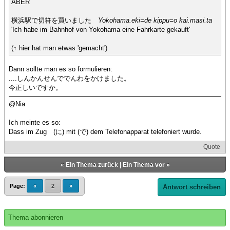
ABER
横浜駅で切符を買いました
Yokohama.eki=de kippu=o kai.masi.ta
'Ich habe im Bahnhof von Yokohama eine Fahrkarte gekauft'
(↑ hier hat man etwas 'gemacht')
Dann sollte man es so formulieren:
....しんかんせんででんわをかけました。
今正しいですか。
@Nia
Ich meinte es so:
Dass im Zug (に) mit (で) dem Telefonapparat telefoniert wurde.
Quote
«
Ein Thema zurück
|
Ein Thema vor
»
Page:
«
2
»
Antwort schreiben
Thema abonnieren