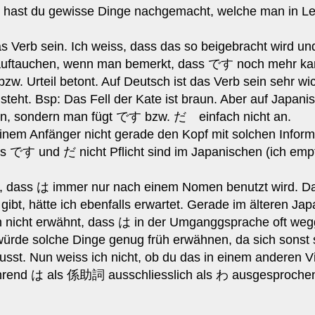
r hast du gewisse Dinge nachgemacht, welche man in Leh
 Verb sein. Ich weiss, dass das so beigebracht wird und 
auftauchen, wenn man bemerkt, dass です noch mehr kan
bzw. Urteil betont. Auf Deutsch ist das Verb sein sehr 
 steht. Bsp: Das Fell der Kate ist braun. Aber auf Jap
en, sondern man fügt です bzw. だ einfach nicht an.
nem Anfänger nicht gerade den Kopf mit solchen Informat
です und だ nicht Pflicht sind im Japanischen (ich empfin
t, dass は immer nur nach einem Nomen benutzt wird. Da
bt, hätte ich ebenfalls erwartet. Gerade im älteren J
ch nicht erwähnt, dass は in der Umganggsprache oft wegg
h würde solche Dinge genug früh erwähnen, da sich sonst
usst. Nun weiss ich nicht, ob du das in einem anderen 
end は als 係助詞 ausschliesslich als わ ausgesprochen wir