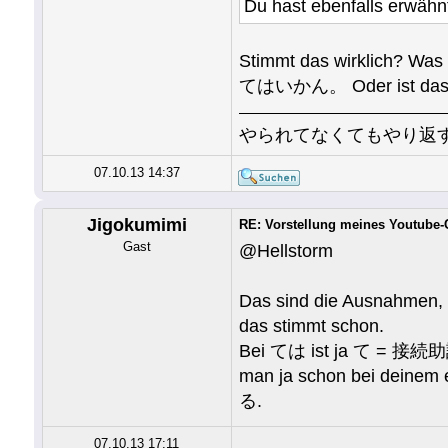
Du hast ebenfalls erwähn
Stimmt das wirklich?
てはいかん。 Oder ist das 
やられてなくてもやり返
07.10.13 14:37
Jigokumimi
RE: Vorstellung meines Youtube
Gast
@Hellstorm
Das sind die Ausnahmen, w
das stimmt schon.
Bei ては ist ja て = 接続助
man ja schon bei deinem 
る.
07.10.13 17:11