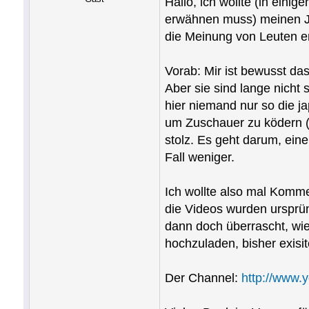
Hallo, ich wollte (in eini
erwähnen muss) meinen Ja
die Meinung von Leuten er
Vorab: Mir ist bewusst da
Aber sie sind lange nicht
hier niemand nur so die j
um Zuschauer zu ködern (U
stolz. Es geht darum, ein
Fall weniger.
Ich wollte also mal Kommen
die Videos wurden ursprü
dann doch überrascht, wi
hochzuladen, bisher exisit
Der Channel:
http://www.