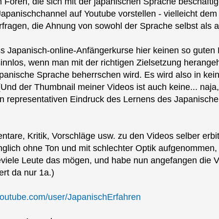
gen Foren, die sich mit der japanischen Sprache beschäftig
panischchannel auf Youtube vorstellen - vielleicht dem
fragen, die Ahnung von sowohl der Sprache selbst als a
ss Japanisch-online-Anfängerkurse hier keinen so guten 
 sinnlos, wenn man mit der richtigen Zielsetzung herang
apanische Sprache beherrschen wird. Es wird also in kei
nd der Thumbnail meiner Videos ist auch keine... naja, i
en representativen Eindruck des Lernens des Japanischen
tare, Kritik, Vorschläge usw. zu den Videos selber erbitt
nglich ohne Ton und mit schlechter Optik aufgenommen, 
eviele Leute das mögen, und habe nun angefangen die 
ert da nur 1a.)
youtube.com/user/JapanischErfahren