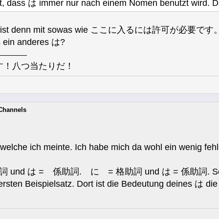
t, dass は immer nur nach einem Nomen benutzt wird. Da
 Was ist denn mit sowas wie ここに入るには許可が必要です。
ein anderes は?
す！八つ当たりだ！
-Channels
elche ich meinte. Ich habe mich da wohl ein wenig fehle
詞 und は = 係助詞. に = 格助詞 und は = 係助詞. Somit ist
ersten Beispielsatz. Dort ist die Bedeutung deines は