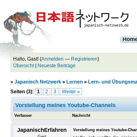
Hom
Hallo, Gast! (
Anmelden
—
Registrieren
)
Übersicht
|
Neueste Beiträge
»
Japanisch Netzwerk
»
Lernen
»
Lern- und Übungsmat
Seiten (3):
1
2
3
Weiter »
Vorstellung meines Youtube-Channels
Verfasser
Nachricht
JapanischErfahren
Vorstellung meines Youtube-Cha
Gast