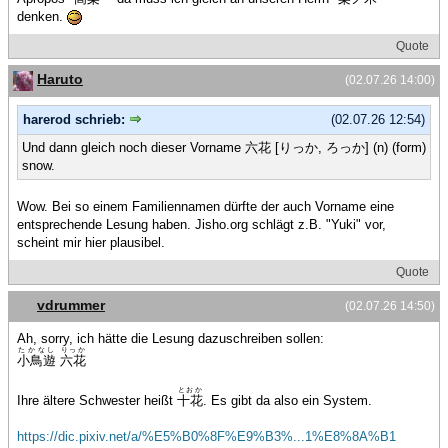
denken.
Quote
Haruto
(02.07.26 14:00)
harerod schrieb:
(02.07.26 12:54)
Und dann gleich noch dieser Vorname 六花 [りっか, ろっか] (n) (form)
snow.
Wow. Bei so einem Familiennamen dürfte der auch Vorname eine
entsprechende Lesung haben. Jisho.org schlägt z.B. "Yuki" vor,
scheint mir hier plausibel.
Quote
vdrummer
(02.07.26 14:50)
Ah, sorry, ich hätte die Lesung dazuschreiben sollen:
たかなし
りっか
小鳥遊
六花
とおか
Ihre ältere Schwester heißt
十花
. Es gibt da also ein System.
https://dic.pixiv.net/a/%E5%B0%8F%E9%B3%...1%E8%8A%B1