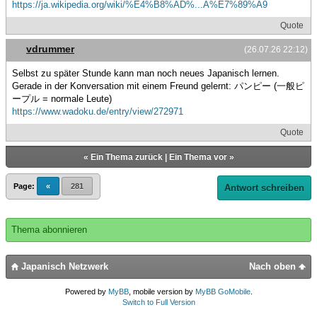
https://ja.wikipedia.org/wiki/%E4%B8%AD%...A%E7%89%A9
Quote
vdrummer
(26.07.26 22:12)
Selbst zu später Stunde kann man noch neues Japanisch lernen.
Gerade in der Konversation mit einem Freund gelernt: パンピー (一般ピ
ープル = normale Leute)
https://www.wadoku.de/entry/view/272971
Quote
«
Ein Thema zurück
|
Ein Thema vor
»
Page:
«
281
Antwort schreiben
Thema abonnieren
Japanisch Netzwerk
Nach oben
Powered by
MyBB
, mobile version by
MyBB GoMobile
.
Switch to Full Version