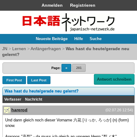
Anmelden
Registrieren
Neueste Beiträge
Hilfe
Suche
JN
>
Lernen
>
Anfängerfragen
>
Was hast du heute/gerade neu
gelernt?
Page:
«
281
Antwort schreiben
First Post
Last Post
Was hast du heute/gerade neu gelernt?
Verfasser
Nachricht
harerod
(02.07.26 12:54)
Und dann gleich noch dieser Vorname 六花 [りっか, ろっか] (n) (form)
snow.
Apropos "高梨" - da muss ich gleich an unseren Herrn "梨ノ木"