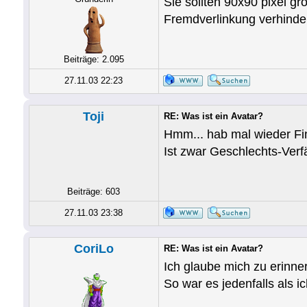
Sie sollten 90x90 pixel gr
Fremdverlinkung verhinder
Beiträge: 2.095
27.11.03 22:23
Toji
RE: Was ist ein Avatar?
Hmm... hab mal wieder Fi
Ist zwar Geschlechts-Ver
Beiträge: 603
27.11.03 23:38
CoriLo
RE: Was ist ein Avatar?
Ich glaube mich zu erinner
So war es jedenfalls als 