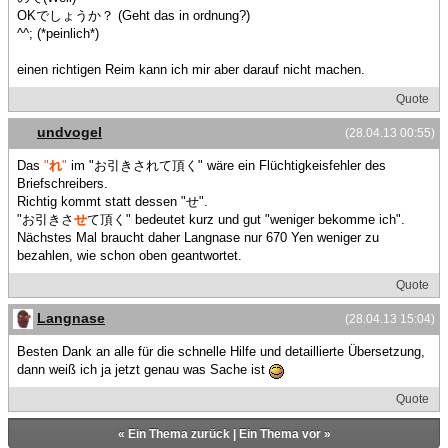
OKでしょうか？ (Geht das in ordnung?)
^^; (*peinlich*)
einen richtigen Reim kann ich mir aber darauf nicht machen.
Quote
undvogel
(28.04.13 00:55)
Das
"
れ
"
im "お引きされて頂く" wäre ein Flüchtigkeisfehler des
Briefschreibers.
Richtig kommt statt dessen "せ".
"お引きさ
せ
て頂く" bedeutet kurz und gut "weniger bekomme ich".
Nächstes Mal braucht daher Langnase nur 670 Yen weniger zu
bezahlen, wie schon oben geantwortet.
Quote
Langnase
(28.04.13 15:04)
Besten Dank an alle für die schnelle Hilfe und detaillierte Übersetzung,
dann weiß ich ja jetzt genau was Sache ist
Quote
«
Ein Thema zurück
|
Ein Thema vor
»