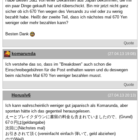
Habe diesen Satz von einer Bekannten aus Japan bekommen, die mir
ein paar Dinge gekauft hat und rüberschickt. Bin mir jetzt nicht ganz
sicher ob ich 670 Yen wegen des Versands zu viel oder zu wenig
bezahlt habe. Heißt der zweite Teil, dass ich nächstes mal 670 Yen
weniger oder mehr bezahlen kann?
Besten Dank
Quote
komarunda
(27.04.13 19:08)
Ich verstehe das so, dass im "Breakdown" auch schon die
Einschreibegebühren für die Post enthalten waren und du deswegen
beim nächsten Mal 670 Yen weniger bezahlen musst.
Quote
Horuslv6
(27.04.13 20:13)
Ich kann wahrscheinlich weniger gut japanisch als Komarunda, aber
spontan hätte ich das gegenteil herausgelesen.
えーとブレイクダウンに書留の料金も含まれていましたので、(Grund)
67０円は(geldangabe)
次回に(Nächstes mal)
お引きされて頂く(vereinfacht einfach 弾いて, geld abziehen)
ので(Weil)