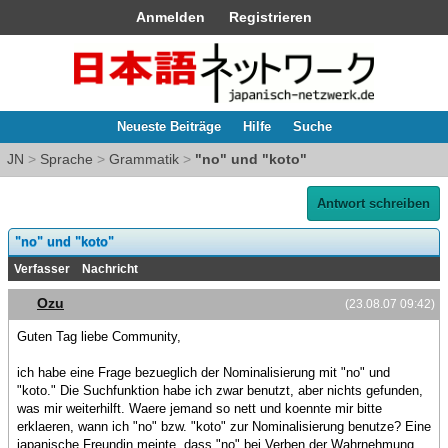
Anmelden
Registrieren
Neueste Beiträge
Hilfe
Suche
JN
>
Sprache
>
Grammatik
>
"no" und "koto"
Antwort schreiben
"no" und "koto"
Verfasser
Nachricht
Ozu
(23.08.07 09:42)
Guten Tag liebe Community,
ich habe eine Frage bezueglich der Nominalisierung mit "no" und
"koto." Die Suchfunktion habe ich zwar benutzt, aber nichts gefunden,
was mir weiterhilft. Waere jemand so nett und koennte mir bitte
erklaeren, wann ich "no" bzw. "koto" zur Nominalisierung benutze? Eine
japanische Freundin meinte, dass "no" bei Verben der Wahrnehmung