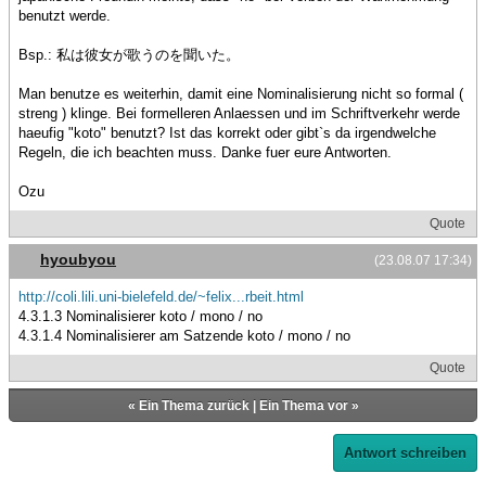
benutzt werde.
Bsp.: 私は彼女が歌うのを聞いた。
Man benutze es weiterhin, damit eine Nominalisierung nicht so formal (
streng ) klinge. Bei formelleren Anlaessen und im Schriftverkehr werde
haeufig "koto" benutzt? Ist das korrekt oder gibt`s da irgendwelche
Regeln, die ich beachten muss. Danke fuer eure Antworten.
Ozu
Quote
hyoubyou
(23.08.07 17:34)
http://coli.lili.uni-bielefeld.de/~felix...rbeit.html
4.3.1.3 Nominalisierer koto / mono / no
4.3.1.4 Nominalisierer am Satzende koto / mono / no
Quote
«
Ein Thema zurück
|
Ein Thema vor
»
Antwort schreiben