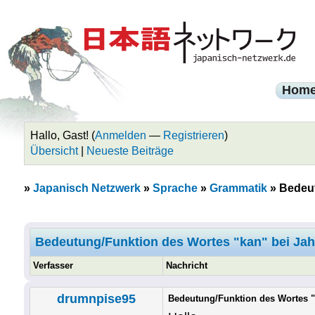
Hom
Hallo, Gast! (
Anmelden
—
Registrieren
)
Übersicht
|
Neueste Beiträge
»
Japanisch Netzwerk
»
Sprache
»
Grammatik
»
Bedeut
Bedeutung/Funktion des Wortes "kan" bei Ja
Verfasser
Nachricht
drumnpise95
Bedeutung/Funktion des Wortes 