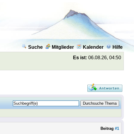
Suche
Mitglieder
Kalender
Hilfe
Es ist:
06.08.26, 04:50
Beitrag
#1