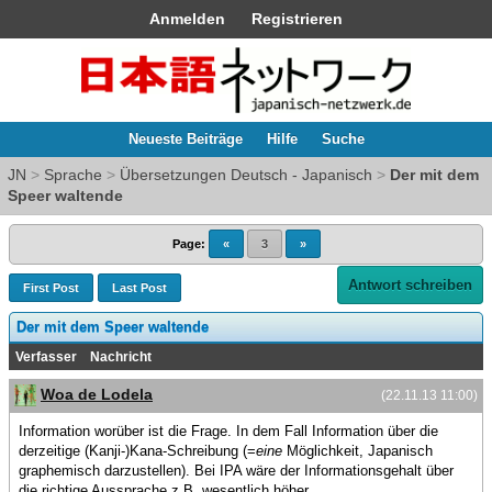
Anmelden
Registrieren
Neueste Beiträge
Hilfe
Suche
JN
>
Sprache
>
Übersetzungen Deutsch - Japanisch
>
Der mit dem
Speer waltende
Page:
«
3
»
Antwort schreiben
First Post
Last Post
Der mit dem Speer waltende
Verfasser
Nachricht
Woa de Lodela
(22.11.13 11:00)
Information worüber ist die Frage. In dem Fall Information über die
derzeitige (Kanji-)Kana-Schreibung (=
eine
Möglichkeit, Japanisch
graphemisch darzustellen). Bei IPA wäre der Informationsgehalt über
die richtige Aussprache z.B. wesentlich höher.