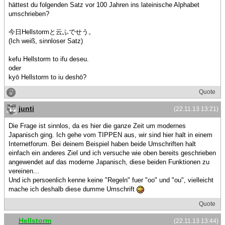
hättest du folgenden Satz vor 100 Jahren ins lateinische Alphabet
umschrieben?
今日Hellstormと云ふでせう。
(Ich weiß, sinnloser Satz)
kefu Hellstorm to ifu deseu.
oder
kyō Hellstorm to iu deshō?
Quote
junti
(22.11.13 13:21)
Die Frage ist sinnlos, da es hier die ganze Zeit um modernes
Japanisch ging. Ich gehe vom TIPPEN aus, wir sind hier halt in einem
Internetforum. Bei deinem Beispiel haben beide Umschriften halt
einfach ein anderes Ziel und ich versuche wie oben bereits geschrieben
angewendet auf das moderne Japanisch, diese beiden Funktionen zu
vereinen...
Und ich persoenlich kenne keine "Regeln" fuer "oo" und "ou", vielleicht
mache ich deshalb diese dumme Umschrift
Quote
Hellstorm
(22.11.13 13:44)