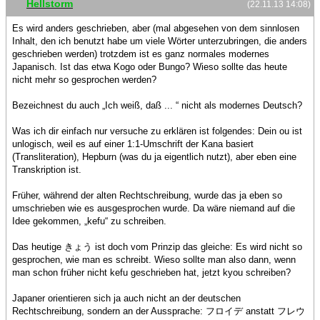
Hellstorm
(22.11.13 14:08)
Es wird anders geschrieben, aber (mal abgesehen von dem sinnlosen
Inhalt, den ich benutzt habe um viele Wörter unterzubringen, die anders
geschrieben werden) trotzdem ist es ganz normales modernes
Japanisch. Ist das etwa Kogo oder Bungo? Wieso sollte das heute
nicht mehr so gesprochen werden?
Bezeichnest du auch „Ich weiß, daß ... “ nicht als modernes Deutsch?
Was ich dir einfach nur versuche zu erklären ist folgendes: Dein ou ist
unlogisch, weil es auf einer 1:1-Umschrift der Kana basiert
(Transliteration), Hepburn (was du ja eigentlich nutzt), aber eben eine
Transkription ist.
Früher, während der alten Rechtschreibung, wurde das ja eben so
umschrieben wie es ausgesprochen wurde. Da wäre niemand auf die
Idee gekommen, „kefu“ zu schreiben.
Das heutige きょう ist doch vom Prinzip das gleiche: Es wird nicht so
gesprochen, wie man es schreibt. Wieso sollte man also dann, wenn
man schon früher nicht kefu geschrieben hat, jetzt kyou schreiben?
Japaner orientieren sich ja auch nicht an der deutschen
Rechtschreibung, sondern an der Aussprache: フロイデ anstatt フレウ