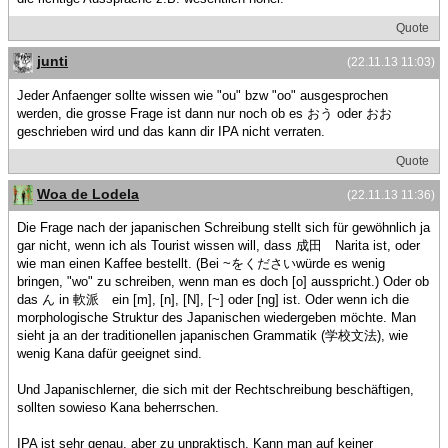
Quote
junti
(22.11.13 11:03)
Jeder Anfaenger sollte wissen wie "ou" bzw "oo" ausgesprochen
werden, die grosse Frage ist dann nur noch ob es おう oder おお
geschrieben wird und das kann dir IPA nicht verraten.
Quote
Woa de Lodela
(22.11.13 11:36)
Die Frage nach der japanischen Schreibung stellt sich für gewöhnlich ja
gar nicht, wenn ich als Tourist wissen will, dass 成田 Narita ist, oder
wie man einen Kaffee bestellt. (Bei ~をくださいwürde es wenig
bringen, "wo" zu schreiben, wenn man es doch [o] ausspricht.) Oder ob
das ん in 軟派 ein [m], [n], [N], [~] oder [ng] ist. Oder wenn ich die
morphologische Struktur des Japanischen wiedergeben möchte. Man
sieht ja an der traditionellen japanischen Grammatik (学校文法), wie
wenig Kana dafür geeignet sind.
Und Japanischlerner, die sich mit der Rechtschreibung beschäftigen,
sollten sowieso Kana beherrschen.
IPA ist sehr genau, aber zu unpraktisch. Kann man auf keiner