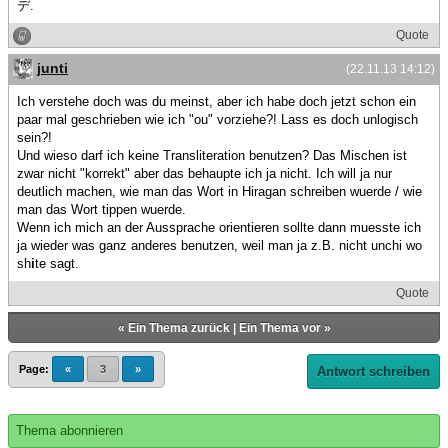
デ.
Quote
junti
(22.11.13 14:12)
Ich verstehe doch was du meinst, aber ich habe doch jetzt schon ein
paar mal geschrieben wie ich "ou" vorziehe?! Lass es doch unlogisch
sein?!
Und wieso darf ich keine Transliteration benutzen? Das Mischen ist
zwar nicht "korrekt" aber das behaupte ich ja nicht. Ich will ja nur
deutlich machen, wie man das Wort in Hiragan schreiben wuerde / wie
man das Wort tippen wuerde.
Wenn ich mich an der Aussprache orientieren sollte dann muesste ich
ja wieder was ganz anderes benutzen, weil man ja z.B. nicht unchi wo
sh
i
te sagt.
Quote
«
Ein Thema zurück
|
Ein Thema vor
»
Page:
«
3
»
Antwort schreiben
Thema abonnieren