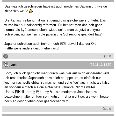
Das was ich geschrieben habe ist auch modernes Japanisch, wie du
sicherlich weißt
Die Kanaschreibung mit ou ist genau das gleiche wie z.b. kefu. Das
wurde halt nur halbherzig reformert. Früher hat man das halt ganz
normal als kyō umschrieben, wieso sollte man es jetzt als kyou
schreiben, nur weil sich die japanische Schreibung geändert hat?
Japaner schreiben auch immer noch 遼寧 obwohl das vor Ort
mittlerweile anders geschrieben wird.
Quote
junti
(22.11.13 13:52)
Sorry ich blick gar nicht mehr durch was hier auf mich eingeredet wird.
Ich umschreibe Japanisch so wie ich es tippe um es einfach nur
leichter nachvollziehbar zu machen und sehe "ou" auch nicht als falsch
an sondern einfach als die einfachste Variante. Nichts weiter.
Und 今日Hellstormと云ふでせう。als modernes Japanisch zu
bezeichnen halte ich fuer sehr kritisch. Ist ja nicht so, als wenn heute
noch so geschrieben oder gesprochen wird...
Quote