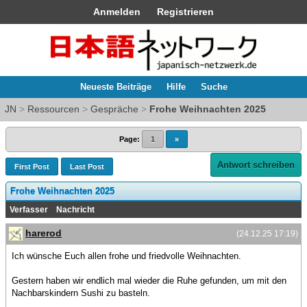
Anmelden
Registrieren
Neueste Beiträge
Hilfe
Suche
JN
>
Ressourcen
>
Gespräche
>
Frohe Weihnachten 2025
Page:
1
»
Antwort schreiben
First Post
Last Post
Frohe Weihnachten 2025
Verfasser
Nachricht
harerod
(24.12.25 17:19)
Ich wünsche Euch allen frohe und friedvolle Weihnachten.
Gestern haben wir endlich mal wieder die Ruhe gefunden, um mit den
Nachbarskindern Sushi zu basteln.