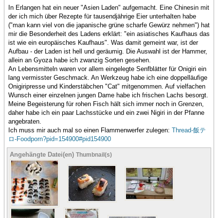
In Erlangen hat ein neuer "Asien Laden" aufgemacht. Eine Chinesin mit
der ich mich über Rezepte für tausendjährige Eier unterhalten habe
("man kann viel von die japanische grüne scharfe Gewürz nehmen") hat
mir die Besonderheit des Ladens erklärt: "ein asiatisches Kaufhaus das
ist wie ein europäisches Kaufhaus". Was damit gemeint war, ist der
Aufbau - der Laden ist hell und geräumig. Die Auswahl ist der Hammer,
allein an Gyoza habe ich zwanzig Sorten gesehen.
An Lebensmitteln waren vor allem eingelegte Senfblätter für Onigiri ein
lang vermisster Geschmack. An Werkzeug habe ich eine doppelläufige
Onigiripresse und Kinderstäbchen "Cat" mitgenommen. Auf vielfachen
Wunsch einer einzelnen jungen Dame habe ich frischen Lachs besorgt.
Meine Begeisterung für rohen Fisch hält sich immer noch in Grenzen,
daher habe ich ein paar Lachsstücke und ein zwei Nigiri in der Pfanne
angebraten.
Ich muss mir auch mal so einen Flammenwerfer zulegen:
Thread-飯テ
ロ-Foodporn?pid=154900#pid154900
Angehängte Datei(en)
Thumbnail(s)