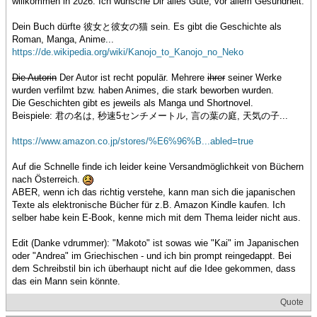
willkommen in 2026. Ich wünsche Dir alles Gute, vor allem Gesundheit.
Dein Buch dürfte 彼女と彼女の猫 sein. Es gibt die Geschichte als
Roman, Manga, Anime...
https://de.wikipedia.org/wiki/Kanojo_to_Kanojo_no_Neko
Die Autorin
Der Autor ist recht populär. Mehrere
ihrer
seiner Werke
wurden verfilmt bzw. haben Animes, die stark beworben wurden.
Die Geschichten gibt es jeweils als Manga und Shortnovel.
Beispiele: 君の名は, 秒速5センチメートル, 言の葉の庭, 天気の子...
https://www.amazon.co.jp/stores/%E6%96%B...abled=true
Auf die Schnelle finde ich leider keine Versandmöglichkeit von Büchern
nach Österreich.
ABER, wenn ich das richtig verstehe, kann man sich die japanischen
Texte als elektronische Bücher für z.B. Amazon Kindle kaufen. Ich
selber habe kein E-Book, kenne mich mit dem Thema leider nicht aus.
Edit (Danke vdrummer): "Makoto" ist sowas wie "Kai" im Japanischen
oder "Andrea" im Griechischen - und ich bin prompt reingedappt. Bei
dem Schreibstil bin ich überhaupt nicht auf die Idee gekommen, dass
das ein Mann sein könnte.
Quote