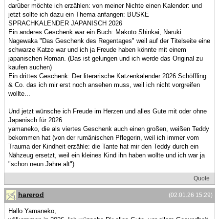
darüber möchte ich erzählen: von meiner Nichte einen Kalender: und
jetzt sollte ich dazu ein Thema anfangen: BUSKE
SPRACHKALENDER JAPANISCH 2026
Ein anderes Geschenk war ein Buch: Makoto Shinkai, Naruki
Nagewaka "Das Geschenk des Regentages" weil auf der Titelseite eine
schwarze Katze war und ich ja Freude haben könnte mit einem
japanischen Roman. (Das ist gelungen und ich werde das Original zu
kaufen suchen)
Ein drittes Geschenk: Der literarische Katzenkalender 2026 Schöffling
& Co. das ich mir erst noch ansehen muss, weil ich nicht vorgreifen
wollte...
Und jetzt wünsche ich Freude im Herzen und alles Gute mit oder ohne
Japanisch für 2026
yamaneko, die als viertes Geschenk auch einen großen, weißen Teddy
bekommen hat (von der rumänischen Pflegerin, weil ich immer vom
Trauma der Kindheit erzähle: die Tante hat mir den Teddy durch ein
Nähzeug ersetzt, weil ein kleines Kind ihn haben wollte und ich war ja
"schon neun Jahre alt")
Quote
harerod
(02.01.26 15:29)
Hallo Yamaneko,