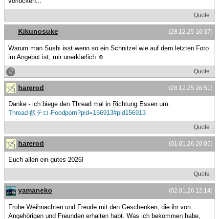
vorlocken...
Quote
Kikunosuke
(28.12.25 10:37)
Warum man Sushi isst wenn so ein Schnitzel wie auf dem letzten Foto
im Angebot ist, mir unerklärlich ☺️.
Quote
harerod
(28.12.25 16:51)
Danke - ich biege den Thread mal in Richtung Essen um:
Thread-飯テロ-Foodporn?pid=156913#pid156913
Quote
harerod
(01.01.26 20:05)
Euch allen ein gutes 2026!
Quote
yamaneko
(02.01.26 12:14)
Frohe Weihnachten und Freude mit den Geschenken, die ihr von
Angehörigen und Freunden erhalten habt. Was ich bekommen habe,