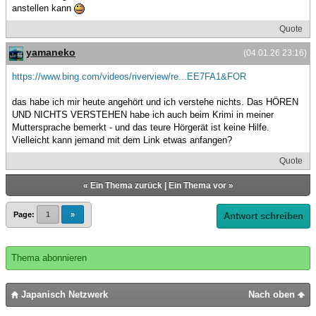
anstellen kann
Quote
yamaneko
(04.01.26 23:16)
https://www.bing.com/videos/riverview/re...EE7FA1&FOR
das habe ich mir heute angehört und ich verstehe nichts. Das HÖREN
UND NICHTS VERSTEHEN habe ich auch beim Krimi in meiner
Muttersprache bemerkt - und das teure Hörgerät ist keine Hilfe.
Vielleicht kann jemand mit dem Link etwas anfangen?
Quote
«
Ein Thema zurück
|
Ein Thema vor
»
Page:
1
»
Antwort schreiben
Thema abonnieren
Japanisch Netzwerk
Nach oben