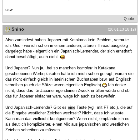
usw
Quote
Shino
(20.01.13 18:12)
Also zumindest haben Japaner mit Katakana kein Problem, vermute
ich. Und - wie ich schon in einem anderen, älteren Thread ausgiebig
dargelegt habe - eigentlich ein Japanisch-Lernender, der sich ernsthaft
damit beschäftigt, auch nicht.
Und Japaner? Nun ja...bei so manchen
komplett
in Katakana
geschriebenen Werbeplakaten hatte ich mich schon gefragt, warum sie
das nicht einfach gleich in lateinischen Buchstaben bzw. auf Englisch
schreiben (auch die Sätze waren eigentlich Englisch)
Ich denke
nicht, dass das für Japaner irgendeinen Zweck erfüllen würde und ob
das für Japaner einfacher wäre, wage ich auch zu bezweifeln.
Und Japanisch-Lernende? Gibt es
eine
Taste (vgl. mit F7 etc.), die auf
die Eingabe westlicher Zeichen wechselt? Nicht, dass ich wüsste.
Kann man das vielleicht konfigurieren? Wenn nicht, empfände ich es
als deutlich komplizierter, einen Mix aus japanischen und westlichen
Zeichen schreiben zu müssen.