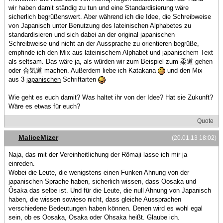
wir haben damit ständig zu tun und eine Standardisierung wäre
sicherlich begrüßenswert. Aber während ich die Idee, die Schreibweise
von Japanisch unter Benutzung des lateinischen Alphabetes zu
standardisieren und sich dabei an der original japanischen
Schreibweise und nicht an der Aussprache zu orientieren begrüße,
empfinde ich den Mix aus lateinischem Alphabet und japanischem Text
als seltsam. Das wäre ja, als würden wir zum Beispiel zum 柔道 gehen
oder 合気道 machen. Außerdem liebe ich Katakana
und den Mix
aus 3
japanischen
Schriftarten
Wie geht es euch damit? Was haltet ihr von der Idee? Hat sie Zukunft?
Wäre es etwas für euch?
Quote
MaliceMizer
(20.01.13 18:02)
Naja, das mit der Vereinheitlichung der Rômaji lasse ich mir ja
einreden.
Wobei die Leute, die wenigstens einen Funken Ahnung von der
japanischen Sprache haben, sicherlich wissen, dass Oosaka und
Ôsaka das selbe ist. Und für die Leute, die null Ahnung von Japanisch
haben, die wissen sowieso nicht, dass gleiche Aussprachen
verschiedene Bedeutungen haben können. Denen wird es wohl egal
sein, ob es Oosaka, Osaka oder Ohsaka heißt. Glaube ich.