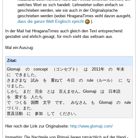
welches Wort es sich handelt. Lehnwörter sollen einfach so
geschrieben werden, wie sie auch in der Originalsprache
geschrieben werden (wobei HiraganaTimes wohl davon ausgeht,
dass die ganze Welt Englisch spricht
).
In der Mail hat HiraganaTimes auch gleich den Text entsprechend
gestaltet und ehrlich gesagt, für mich sieht das seltsam aus.
Mal ein Auszug:
Zitat:
Glomaji の concept （コンセプト） は 2011年 の 年末
に できました。
さまざまな 試み を 重ねて 今日 の rule （ルール） に な
りました。
しかし まだ 完全 とは 言えません。Glomaji は 日本語
を 愛する 人たち
で つくる 国際 文字 です。 みなさん も Glomaji の rule
づくり、また、
普及活動 に 参加 して ください。
Hier noch der Link zur Originalseite:
http://www.glomaji.com/
Immerhin: Die Nachteile von Rōmaji liegen tatsächlich auf der Hand -