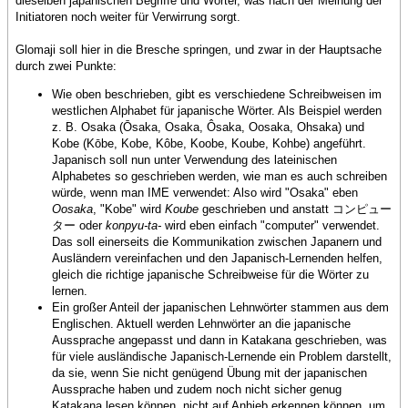
dieselben japanischen Begriffe und Wörter, was nach der Meinung der
Initiatoren noch weiter für Verwirrung sorgt.
Glomaji soll hier in die Bresche springen, und zwar in der Hauptsache
durch zwei Punkte:
Wie oben beschrieben, gibt es verschiedene Schreibweisen im
westlichen Alphabet für japanische Wörter. Als Beispiel werden
z. B. Osaka (Ōsaka, Osaka, Ôsaka, Oosaka, Ohsaka) und
Kobe (Kōbe, Kobe, Kôbe, Koobe, Koube, Kohbe) angeführt.
Japanisch soll nun unter Verwendung des lateinischen
Alphabetes so geschrieben werden, wie man es auch schreiben
würde, wenn man IME verwendet: Also wird "Osaka" eben
Oosaka
, "Kobe" wird
Koube
geschrieben und anstatt コンピュー
ター oder
konpyu-ta-
wird eben einfach "computer" verwendet.
Das soll einerseits die Kommunikation zwischen Japanern und
Ausländern vereinfachen und den Japanisch-Lernenden helfen,
gleich die richtige japanische Schreibweise für die Wörter zu
lernen.
Ein großer Anteil der japanischen Lehnwörter stammen aus dem
Englischen. Aktuell werden Lehnwörter an die japanische
Aussprache angepasst und dann in Katakana geschrieben, was
für viele ausländische Japanisch-Lernende ein Problem darstellt,
da sie, wenn Sie nicht genügend Übung mit der japanischen
Aussprache haben und zudem noch nicht sicher genug
Katakana lesen können, nicht auf Anhieb erkennen können, um