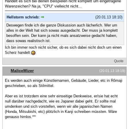
Handelt es sich bei deinen Beispielen nicht komplett um eingetragene
Warenzeichen? Na ja, "CPU" vielleicht nicht...
Hellstorm schrieb:
(20.01.13 18:10)
Deswegen finde ich die ganze Diskussion auch lächerlich. Wer um
alles in der Welt hat sich sowas ausgedacht. Der muss ja komplett
besoffen sein. Der kann ja nicht mals ansatzweise gedacht haben,
dass sowas realistisch ist.
Ich bin immer noch nicht sicher, ob es sich dabei nicht doch um einen
Scherz handelt
Quote
MaliceMizer
(20.01.13 18:19)
Es werden auch einige Künstlernamen, Gebäude, Lieder, etc in Rômaji
geschrieben, so als Stilmittel.
Aber es ist trotzdem eine sehr einseitige Denkweise, er/sie hat echt
null darüber nachgedacht, wie es Japaner dabei geht. Er sollte mal
umdenken und sich vorstellen, wenn wir alle japanischen Namen
(Honda, Mitsubishi, etc) plötzlich in Kanji schreiben müssten. Wäre
genauso hirnlos.^^