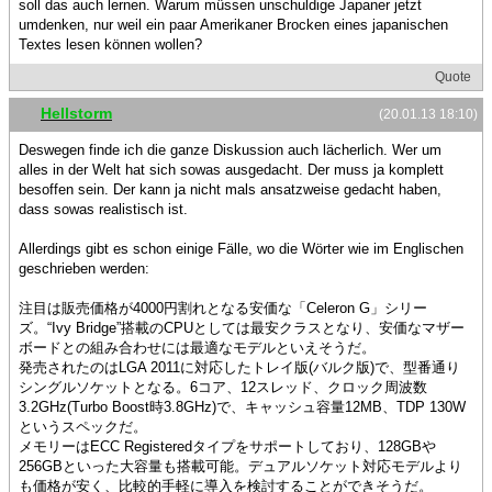
soll das auch lernen. Warum müssen unschuldige Japaner jetzt
umdenken, nur weil ein paar Amerikaner Brocken eines japanischen
Textes lesen können wollen?
Quote
Hellstorm
(20.01.13 18:10)
Deswegen finde ich die ganze Diskussion auch lächerlich. Wer um
alles in der Welt hat sich sowas ausgedacht. Der muss ja komplett
besoffen sein. Der kann ja nicht mals ansatzweise gedacht haben,
dass sowas realistisch ist.
Allerdings gibt es schon einige Fälle, wo die Wörter wie im Englischen
geschrieben werden:
注目は販売価格が4000円割れとなる安価な「Celeron G」シリー
ズ。“Ivy Bridge”搭載のCPUとしては最安クラスとなり、安価なマザー
ボードとの組み合わせには最適なモデルといえそうだ。
発売されたのはLGA 2011に対応したトレイ版(バルク版)で、型番通り
シングルソケットとなる。6コア、12スレッド、クロック周波数
3.2GHz(Turbo Boost時3.8GHz)で、キャッシュ容量12MB、TDP 130W
というスペックだ。
メモリーはECC Registeredタイプをサポートしており、128GBや
256GBといった大容量も搭載可能。デュアルソケット対応モデルより
も価格が安く、比較的手軽に導入を検討することができそうだ。