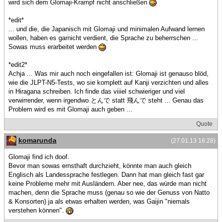
wird sich dem Glomaji-Krampf nicht anschließen
*edit*
... und die, die Japanisch mit Glomaji und minimalen Aufwand lernen
wollen, haben es garnicht verdient, die Sprache zu beherrschen ...
Sowas muss erarbeitet werden
*edit2*
Achja ... Was mir auch noch eingefallen ist: Glomaji ist genauso blöd,
wie die JLPT-N5-Tests, wo sie komplett auf Kanji verzichten und alles
in Hiragana schreiben. Ich finde das viiiel schwieriger und viel
verwirrender, wenn irgendwo とんで statt 飛んで steht ... Genau das
Problem wird es mit Glomaji auch geben ...
Quote
komarunda
(27.01.13 16:28)
Glomaji find ich doof.
Bevor man sowas ernsthaft durchzieht, könnte man auch gleich
Englisch als Landessprache festlegen. Dann hat man gleich fast gar
keine Probleme mehr mit Ausländern. Aber nee, das würde man nicht
machen, denn die Sprache muss (genau so wie der Genuss von Natto
& Konsorten) ja als etwas erhalten werden, was Gaijin "niemals
verstehen können".