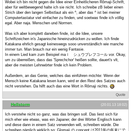
Wobei ich bin nicht gegen die Idee einer Einheitlicheren Rômaji-Schrift,
aber für weltbewegend halte ich sie nicht. Ich schreibe zB lieber einen
Strich über den langen Selbstlaut als ein ^, aber das ^ ist bei meiner
Computertastatur viel einfacher zu finden, und soetwas finde ich völlig
egal. Aber naja. Menschen und Normen.
Was ich aber komplett daneben finde, ist die Idee, unsere
Schriftzeichen in's Japanische hineinzudrücken zu wollen. Ich finde
Katakana ehrlich gesagt keineswegs sooo unverständlich wie manche
immer tun. Man brauch nur ein wenig Fantasie.
In einem Lied kam zum Beispiel maｌ シュウプレフコ一ル vor. Okay,
um zu überreißen, dass das 'Sprechchor' heißen sollte, dauert's vlt,
aber die meisten Lehnwörter finde ich kein Problem.
Außerdem, an das Genie, welches das einführen möchte: Wenn der
Mensch keine Katakana lesen kann, wird er den Rest des Satzes auch
nicht verstehen. Da hilft auch das eine Wort in Rômaji nichts.
Quote
Hellstorm
(20.01.13 18:02)
Ich verstehe nicht so ganz, was das bringen soll. Das liest sich für
mich eher wie etwas, was ein Japaner, der drei Wörter Englisch kann
und diese dann in einem Satz verwenden will, schreiben würde. Die
schreiben nämlich wirklich so: Glomaji の concept は2011年の年末にで