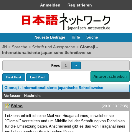
Anmelden
Registrieren
Neueste Beiträge
Hilfe
Suche
JN
>
Sprache
>
Schrift und Aussprache
>
Glomaji -
Internationalisierte japanische Schreibweise
Page:
1
»
Antwort schreiben
First Post
Last Post
Glomaji - Internationalisierte japanische Schreibweise
Verfasser
Nachricht
Shino
(20.01.13 17:35)
Letztens erhielt ich eine Mail von HiraganaTimes, in welcher sie
"Glomaji" vorstellten und um Mithilfe bei der Schaffung von Richtlinien
für die Umsetzung baten. Anscheinend gibt es das von HiraganaTimes
ins Leben gerufene Projekt schon länger.