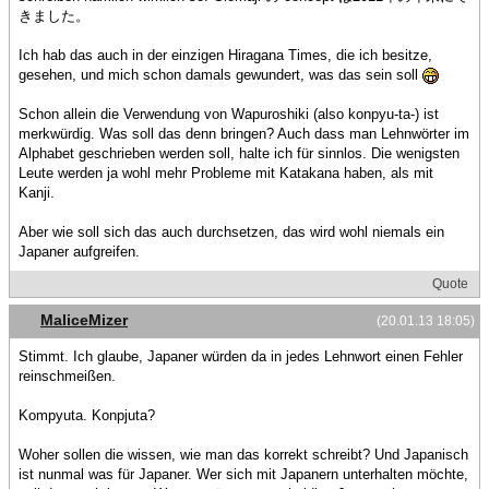
きました。
Ich hab das auch in der einzigen Hiragana Times, die ich besitze,
gesehen, und mich schon damals gewundert, was das sein soll
Schon allein die Verwendung von Wapuroshiki (also konpyu-ta-) ist
merkwürdig. Was soll das denn bringen? Auch dass man Lehnwörter im
Alphabet geschrieben werden soll, halte ich für sinnlos. Die wenigsten
Leute werden ja wohl mehr Probleme mit Katakana haben, als mit
Kanji.
Aber wie soll sich das auch durchsetzen, das wird wohl niemals ein
Japaner aufgreifen.
Quote
MaliceMizer
(20.01.13 18:05)
Stimmt. Ich glaube, Japaner würden da in jedes Lehnwort einen Fehler
reinschmeißen.
Kompyuta. Konpjuta?
Woher sollen die wissen, wie man das korrekt schreibt? Und Japanisch
ist nunmal was für Japaner. Wer sich mit Japanern unterhalten möchte,